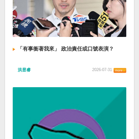
「有事衝著我來」 政治責任或口號表演？
洪昱睿
2026-07-31