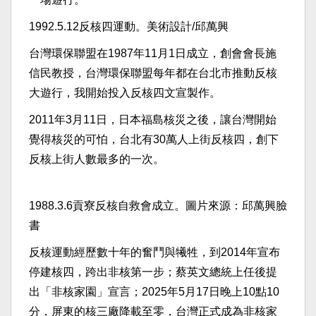
1992.5.12反核四運動。美術設計/邱萬興
台灣環保聯盟在1987年11月1日成立，創會會長施
信民教授，台灣環保聯盟每年都在台北市推動反核
大遊行，我開始投入反核四文宣製作。
2011年3月11日，日本福島核災之後，讓台灣開始
覺得核災的可怕，台北有30萬人上街反核四，創下
反核上街人數最多的一次。
1988.3.6貢寮反核自救會成立。圖片來源：邱萬興臉
書
反核運動經歷數十年的奮鬥與犧牲，到2014年宣布
停建核四，跨出非核第一步；蔡英文總統上任後提
出「非核家園」宣言；2025年5月17日晚上10點10
分，屏東的核三廠降載至零，台灣正式成為非核家