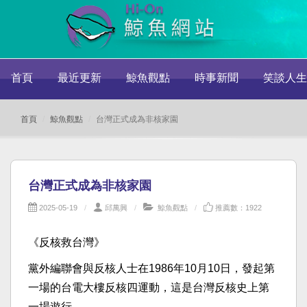
首頁
最近更新
鯨魚觀點
時事新聞
笑談人生
首頁
鯨魚觀點
台灣正式成為非核家園
台灣正式成為非核家園
2025-05-19
邱萬興
鯨魚觀點
推薦數：1922
《反核救台灣》
黨外編聯會與反核人士在1986年10月10日，發起第
一場的台電大樓反核四運動，這是台灣反核史上第
一場遊行。