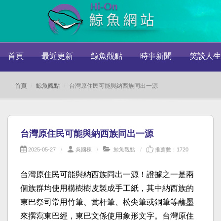
首頁
最近更新
鯨魚觀點
時事新聞
笑談人生
首頁
鯨魚觀點
台灣原住民可能與納西族同出一源
台灣原住民可能與納西族同出一源
2025-05-27
吳國棟
鯨魚觀點
推薦數：1720
台灣原住民可能與納西族同出一源！證據之一是兩
個族群均使用構樹樹皮製成手工紙，其中納西族的
東巴祭司常用竹筆、蒿杆筆、松尖筆或銅筆等蘸墨
來撰寫東巴經，東巴文係使用象形文字。台灣原住