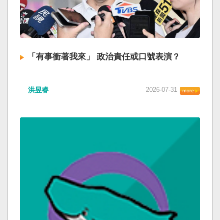
「有事衝著我來」 政治責任或口號表演？
洪昱睿
2026-07-31