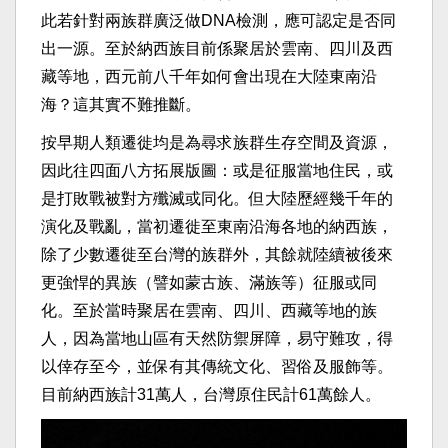
此若針對兩族群廣泛做DNA檢測，應可認定是否同
出一源。至於納西族目前係聚居於雲南、四川及西
藏等地，西元前八千年如何會出現在大陸東南沿
海？這其實不難推斷。
按早期人類遷徙均是為尋求族群生存空間及資源，
因此往四面八方拓展版圖：或是征服當地住民，或
是打敗戰被對方殲滅或同化。但大陸歷經幾千年的
演化及戰亂，當初遷徙至東南沿海各地的納西族，
除了少數遷徙至台灣的族群外，其餘就陸續被後來
更強悍的異族（譬如蒙古族、滿族等）征服或同
化。至於當時聚居在雲南、四川、西藏等地的族
人，因為當地山區有天然防禦屏障，易守難攻，得
以倖存至今，並保有其傳統文化、習俗及服飾等。
目前納西族計31萬人，台灣原住民計61萬餘人。