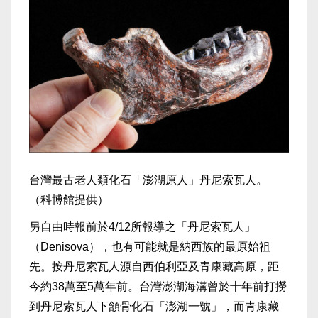
台灣最古老人類化石「澎湖原人」丹尼索瓦人。
（科博館提供）
另自由時報前於4/12所報導之「丹尼索瓦人」
（Denisova），也有可能就是納西族的最原始祖
先。按丹尼索瓦人源自西伯利亞及青康藏高原，距
今約38萬至5萬年前。台灣澎湖海溝曾於十年前打撈
到丹尼索瓦人下頷骨化石「澎湖一號」，而青康藏