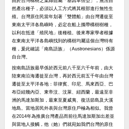
由於台灣構樹之葉綠體屬「基因單倍型」，無法自
然產出種子，必須以人工方式將其根部進行無性生
殖。台灣原住民當年划著「雙體船」由台灣遷徙至
東南太平洋各島嶼時，必定在船上攜帶構樹樹種，
以利在抵達「殖民地」後種植。後來專家學者根據
在東南太平洋各島嶼找到的構樹均屬這個台灣特有
種，爰此確認「南島語族」（Austronesians）係源
自台灣。
按南島語族最早係於西元前八千至六千年前，由大
陸東南沿海遷徙至台灣，再於西元前五千年由台灣
遷徙至太平洋各地：菲律賓、印尼、馬來西亞、巴
布亞紐幾內亞、東帝汶、汶萊、紐西蘭，最遠至非
洲的馬達加斯加，最東至夏威夷、復活節島及大溪
地島。當地居民外表與台灣原住戶極為相似。我曾
在2014年為推廣台灣產品而前往馬達加斯加出差並
與當地人接觸，他（她）們就宛如我們台灣的原住