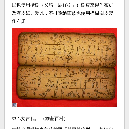
民也使用構樹（又稱「鹿仔樹」）樹皮來製作布疋
及漢皮紙。爰此，不排除納西族也使用構樹樹皮製
作布疋。
東巴文古籍。 （維基百科）