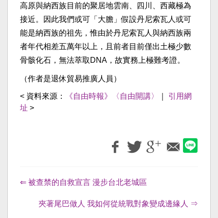
高原與納西族目前的聚居地雲南、四川、西藏極為
接近。因此我們或可「大膽」假設丹尼索瓦人或可
能是納西族的祖先，惟由於丹尼索瓦人與納西族兩
者年代相差五萬年以上，且前者目前僅出土極少數
骨骸化石，無法萃取DNA，故實務上極難考證。
（作者是退休貿易推廣人員）
< 資料來源：
《自由時報》〈自由開講〉
｜
引用網
址
>
⇐ 被查禁的自救宣言 漫步台北老城區
夾著尾巴做人 我如何從統戰對象變成邊緣人 ⇒