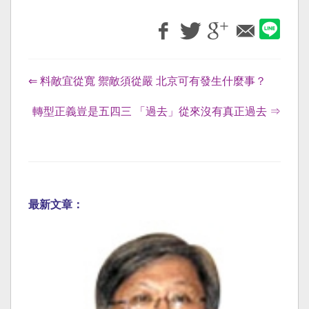
⇐ 料敵宜從寬 禦敵須從嚴 北京可有發生什麼事？
轉型正義豈是五四三 「過去」從來沒有真正過去 ⇒
最新文章：