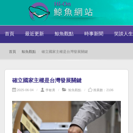
首頁
最近更新
鯨魚觀點
時事新聞
笑談人生
首頁
鯨魚觀點
確立國家主權是台灣發展關鍵
確立國家主權是台灣發展關鍵
2025-06-04
李敏勇
鯨魚觀點
推薦數：2106