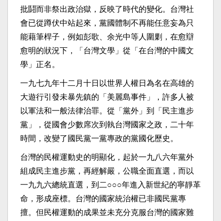
批鬪而非祭出政治獄，反映了時代的變化。台灣社
會已從蹲伏中站起來，黨國體制不再能任意妄為只
能藉筆桿子，例如彭歌、余光中等人圍剿，在愈辯
愈明的狀況下，「台灣文學」從「在台灣的中國文
學」正名。
一九七九年十二月十日以世界人權日為名在高雄的
大遊行引發未暴先鎮的「美麗島事件」，許多人被
以軍法和一般法律治罪。從「黨外」到「民主進步
黨」，從國會少數席次到執台灣國家之政，二十年
時間，改變了國民黨一黨專政的黨國化歷史。
台灣的民權運動史的明顯化，起於一九八六年黨外
組成民主進步黨，再經解嚴，公職全面直選，而以
一九九六總統直選，到二○○○年進入新世紀的寧靜革
命，形成座標。台灣的國家統治權已非國民黨專
擅。但民權運動的成果並未充分克服台灣的國家難