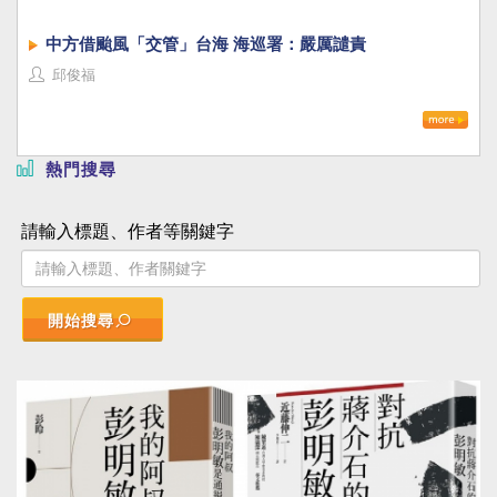
中方借颱風「交管」台海 海巡署：嚴厲譴責
邱俊福
熱門搜尋
請輸入標題、作者等關鍵字
開始搜尋