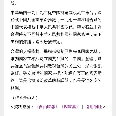
題。
中華民國一九四九年從中國播遷或說流亡來台，緣
於被中國共產黨革命推翻，一九七一年在聯合國的
中國代表權被中華人民共和國取代。蔣介石並未為
台灣確立不同於中華人民共和國的國家條件，留下
主權的難題，迄今紛擾未定。
台灣的人權指標、民權指標都已列先進國家之林，
唯獨國家主權糾葛在國共互擁的「中國」意理，國
共從互為寇讎到共同敵視台灣的民主化，形同狠狽
為奸。確立台灣的國家主權才能邁向真正的國家新
路，這是台灣政治改革的新課題，也是長治久安的
關鍵。
（作者是詩人）
< 資料來源：
《自由時報》《鏗鏘集》
｜
引用網址
>