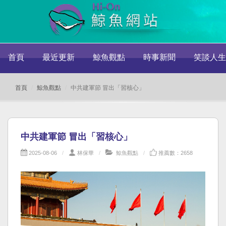
首頁
最近更新
鯨魚觀點
時事新聞
笑談人生
首頁
鯨魚觀點
中共建軍節 冒出「習核心」
中共建軍節 冒出「習核心」
2025-08-06
林保華
鯨魚觀點
推薦數：2658