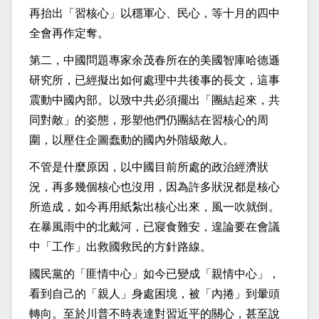
再抬出「習核心」以穩軍心、民心，等十月的四中
全會再作定奪。
第二，中國問題專家余茂春所在的美國智庫哈德遜
研究所，已經擬出如何處理中共後事的長文，這事
震動中國內部。以致中共必須擺出「團結起來，共
同對敵」的姿態，形塑他們仍團結在習核心的周
圍，以壓住企圖蠢動的國內外階級敵人。
不管是什麼原因，以中國目前所處的政治經濟狀
況，再多幾個核心也沒用，因為許多狀況都是核心
所造成，如今再用紙紮出核心出來，風一吹就倒。
在暴風雨中的北戴河，已寢食難安，遑論要在會議
中「工作」出救國救民的方針路線。
國民黨的「匪情中心」如今已變成「親情中心」，
看到自己的「親人」身處困境，被「內捲」到暈頭
轉向。至於川普不時表達對習近平的關心，甚至說