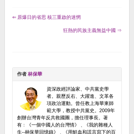
⇐ 原爆日的省思 核三重啟的迷惘
狂熱的民族主義無益中國 ⇒
作者
林保華
資深政經評論家、中共黨史學
者。親歷反右、大躍進、文革各
項政治運動。曾任教上海華東師
範大學，教授中共黨史。2009年
創辦台灣青年反共救國團，擔任理事長。著
有﹕《一個中國人的台灣情》﹑《我的雜種人
生--林保華回憶錄》﹑《用鮮血和謊言寫下的百