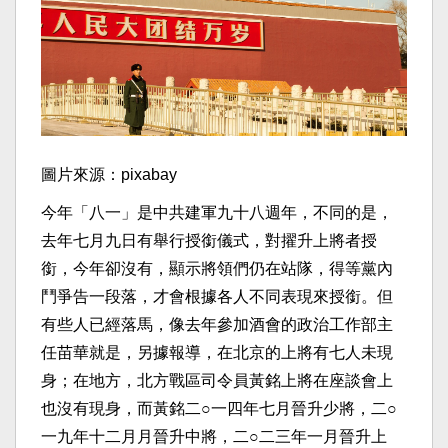
圖片來源：pixabay
今年「八一」是中共建軍九十八週年，不同的是，
去年七月九日有舉行授銜儀式，對擢升上將者授
銜，今年卻沒有，顯示將領們仍在站隊，得等黨內
鬥爭告一段落，才會根據各人不同表現來授銜。但
有些人已經落馬，像去年參加酒會的政治工作部主
任苗華就是，另據報導，在北京的上將有七人未現
身；在地方，北方戰區司令員黃銘上將在座談會上
也沒有現身，而黃銘二○一四年七月晉升少將，二○
一九年十二月月晉升中將，二○二三年一月晉升上