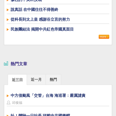
說真話 在中國往往不得善終
從科長到太上皇 感謝谷立言的努力
民族團結法 揭開中共紅色帝國真面目
熱門文章
近一月
熱門
近三日
中方借颱風「交管」台海 海巡署：嚴厲譴責
邱俊福
扯！體驗一日站長 頭戴中共國徽帽