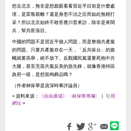
想去北京，無非是想親眼看看習近平目前是什麼處
境，是眾叛親離？還是身患不治之症而如此無精打
采？所以北京始終不敢答應川普來訪，除非是來閱
兵，幫共匪張目。
中國的問題不是習近平個人問題，而是整個共產黨
的問題。只要共產黨存在一天，「反共保台」的旗
幟就要高舉，絕不放下。反觀國民黨還要死抱中共
大腿，甚至充當共黨反美的急先鋒，就像香港特區
政府一樣，是想當殉葬品嗎？
（作者林保華是資深時事評論員）
< 資料來源：
《自由廣場》〈林保華專欄〉
｜
引用
網址
>