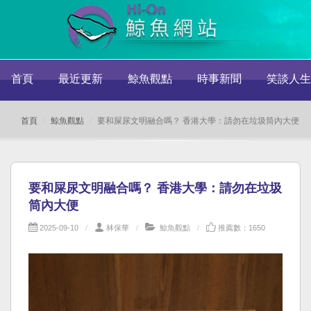
首頁
最近更新
鯨魚觀點
時事新聞
笑談人生
首頁
鯨魚觀點
要和屎尿文明融合嗎？ 香港大學：請勿在垃圾筒內大便
要和屎尿文明融合嗎？ 香港大學：請勿在垃圾
筒內大便
2025-09-10
林保華
鯨魚觀點
推薦數：1650