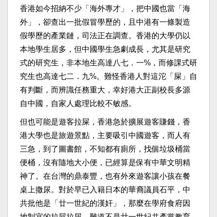
香港如今招納不少「海外專才」，把中國也當「海
外」，卻查出一批假冒學歷的，且中港有一條製造
假學歷的產業鏈，司法正在調查。香港的大學仍以
本地學生居多，但中國學生急劇成長，尤其是研究
式的研究生，非本地生高達八七．一%，而修課式研
究生也高達七二．九%。難怪香港人對這沱「屎」自
有判斷，而辨識任務重大，幸好港大正副校長多源
自中國，自家人處理比較不敏感。
但也可能是遊客拉屎，香港急於擴展遊客賺錢，香
港大學也是旅遊景點，主要吸引中國遊客，而人有
三急，到了圖書館，不知都有廁所，找個垃圾桶當
便桶，沒有隨地大小便，已經算是保有中華文明精
神了。在台灣的鼎泰豐，也有外來遊客讓小孩在餐
桌上撒尿。對於早已入籍日本的華裔議員石平，中
共批他是「廿一世紀的漢奸」，那麼在學府食府因
地制宜的拉屎拉尿，難道不是廿一世紀共產黨教育