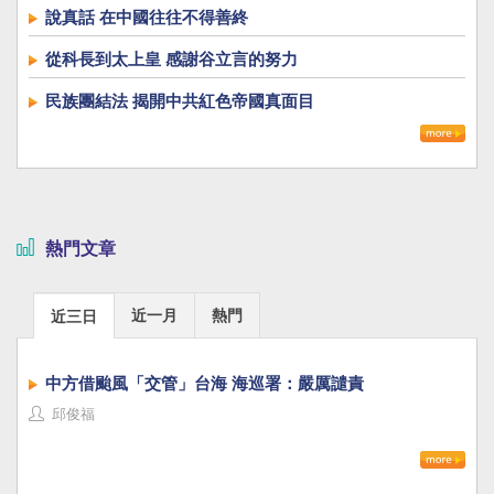
說真話 在中國往往不得善終
從科長到太上皇 感謝谷立言的努力
民族團結法 揭開中共紅色帝國真面目
熱門文章
近一月
熱門
近三日
中方借颱風「交管」台海 海巡署：嚴厲譴責
邱俊福