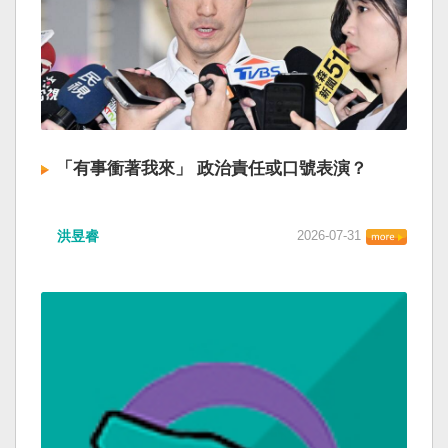
「有事衝著我來」 政治責任或口號表演？
洪昱睿
2026-07-31