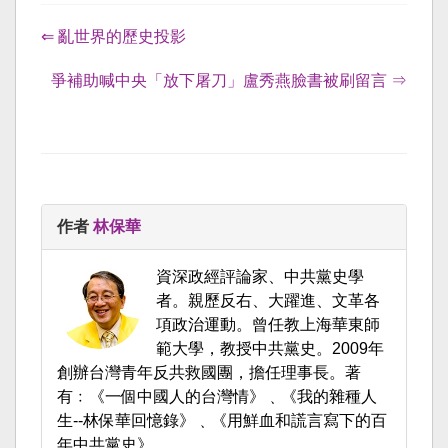
⇐ 亂世界的歷史投影
爭補助喊中央「放下屠刀」盧秀燕臉書被刷留言 ⇒
作者
林保華
資深政經評論家、中共黨史學
者。親歷反右、大躍進、文革各
項政治運動。曾任教上海華東師
範大學，教授中共黨史。2009年
創辦台灣青年反共救國團，擔任理事長。著
有﹕《一個中國人的台灣情》﹑《我的雜種人
生--林保華回憶錄》﹑《用鮮血和謊言寫下的百
年中共黨史》......