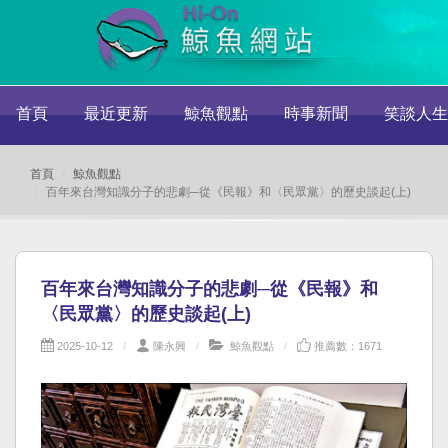
首頁
最近更新
鯨魚觀點
時事新聞
笑談人生
首頁
鯨魚觀點
百年來台灣知識分子的悲劇─從《民報》和〈民眾黨〉的歷史談起(上)
百年來台灣知識分子的悲劇─從《民報》和
〈民眾黨〉的歷史談起(上)
2025-10-12
陳永興
鯨魚觀點
推薦數：1671