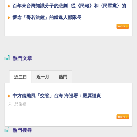
百年來台灣知識分子的悲劇─從《民報》和〈民眾黨〉的
歷史談起(上)
懷念「聲若洪鐘」的鍾逸人部隊長
熱門文章
近一月
熱門
近三日
中方借颱風「交管」台海 海巡署：嚴厲譴責
邱俊福
熱門搜尋