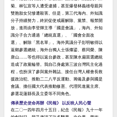
菊、林弘宣等人遭受逮捕，甚至爆發林義雄母親與
雙胞胎女兒慘遭殺害。但是，第三代海內、外知識
分子持續努力，終於促使戒嚴解除、黨禁、報禁開
放，進而由李登輝主導「國是會議」，海內、外知
識分子合力通過「總統直選」、「國會全面改
選」、解除「黑名單」。海外異議分子彭明敏得以
返鄉參選總統，海外台獨人士張燦鍙、蔡同榮、陳
唐山……等也得以返台參政，甚至陳水扁當選總統
造成了政黨輪替。我自己身處第三波台灣民主化過
程，也扮演了參與黨外雜誌、接任台灣人權會長救
援政治犯、推動二二八平反運動、籌備及參與國是
會議、擔任國大代表推動修憲、代理民進黨主席、
參選花蓮縣長及立委等不同角色。
傳承歷史使命再辦《民報》 以反映人民心聲
在二〇一四年四月十五日，紀念《民報》九十一年