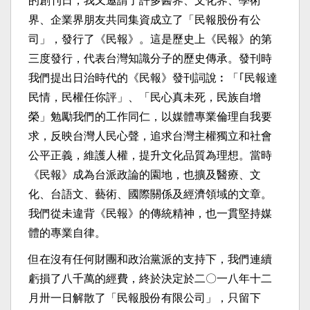
的創刊日，我又邀請了許多醫界、文化界、學術
界、企業界朋友共同集資成立了「民報股份有公
司」，發行了《民報》。這是歷史上《民報》的第
三度發行，代表台灣知識分子的歷史傳承。發刊時
我們提出日治時代的《民報》發刊詞說︰「｢民報達
民情，民權任你評」、「民心真未死，民族自增
榮」勉勵我們的工作同仁，以媒體專業倫理自我要
求，反映台灣人民心聲，追求台灣主權獨立和社會
公平正義，維護人權，提升文化品質為理想。當時
《民報》成為台派政論的園地，也擴及醫療、文
化、台語文、藝術、國際關係及經濟領域的文章。
我們從未違背《民報》的傳統精神，也一貫堅持媒
體的專業自律。
但在沒有任何財團和政治黨派的支持下，我們連續
虧損了八千萬的經費，終於決定於二〇一八年十二
月卅一日解散了「民報股份有限公司」，只留下