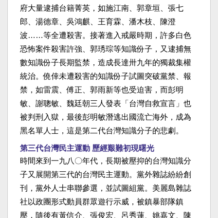
府大量逮捕台籍菁英，如施江南、郭章垣、張七
郎、湯德章、吳鴻麒、王育霖、潘木枝、陳澄
波……等全遭殺害。接著進入戒嚴時期，許多白色
恐怖案件殺害許強、郭琇琮等知識份子，又逮捕無
數知識份子長期監禁，造成長達卅九年的獨裁集權
統治。僥倖未遭殺害的知識份子試圖突破黨禁、報
禁，如雷震、傅正、郭雨新等也受迫害，而彭明
敏、謝聰敏、魏廷朝三人發表「台灣自救宣言」也
被判刑入獄，最後彭明敏潛逃出國流亡海外，成為
黑名單人士，這是第二代台灣知識分子的悲劇。
第三代台灣民主運動 歷經艱難初現曙光
時間來到一九八〇年代，長期被壓抑的台灣知識分
子又展開第三代的台灣民主運動。黨外雜誌紛紛創
刊，黨外人士串聯參選，並試圖組黨。美麗島雜誌
社以政團形式動員群眾遊行示威，被鎮暴部隊鎮
壓，隨後有黃信介、張俊宏、呂秀蓮、姚嘉文、陳