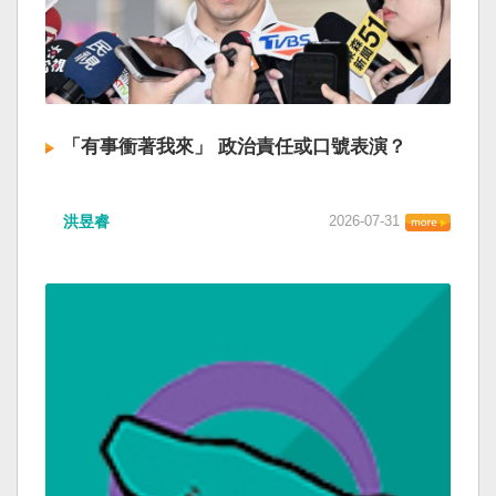
「有事衝著我來」 政治責任或口號表演？
洪昱睿
2026-07-31