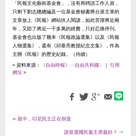
「民報文化藝術基金會」，沒有再聘請工作人員，
只剩下劉志聰總編及一位基金會秘書將台派主筆的
文章放上《民報》網站供人閱讀，如此苦撐將近兩
年，又賠了將近一千多萬的經費，只好忍痛停刊。
基金會也出版了幾本《民報政論選集》以及《民報
人物選集》，還有《邱垂亮教授紀念文集》，作為
主辦《民報》的歷史紀錄。（待續）
< 資料來源：
《自由時報》〈自由共和國〉
｜
引用
網址
>
⇐ 親中，印尼民主正在倒退
誰當選國民黨主席最好？ ⇒