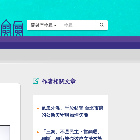
關鍵字搜尋
作者相關文章
鼠患外溢、手段錯置 台北市府
的公衛失守與治理失能
「三獨」不是民主：當獨霸、
獨斷、獨行被包裝成立法常態