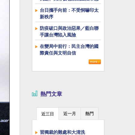
台日攜手向前：不受恫嚇印太
新秩序
防疫破口與政治惡果／藍白聯
手讓台灣陷入風險
在變局中前行：民主台灣的國
際責任與文明自信
熱門文章
近一月
熱門
近三日
習獨裁的難處和大清洗