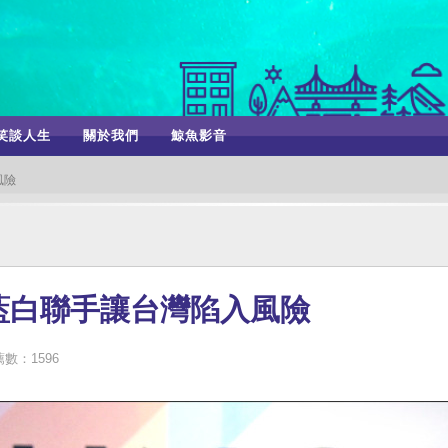
笑談人生
關於我們
鯨魚影音
風險
藍白聯手讓台灣陷入風險
數：1596