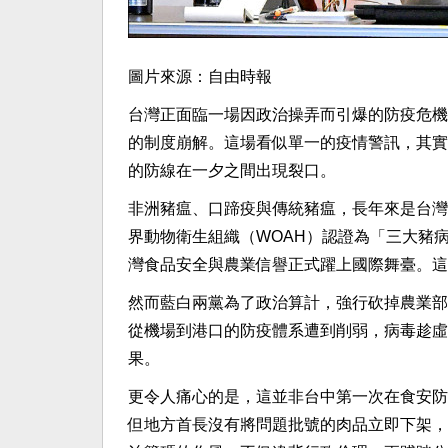
圖片來源：自由時報
台灣正面臨一場因政治操弄而引爆的防疫危機
的制度崩解。這場看似單一的疫情警訊，其實
的防線在一夕之間出現裂口。
非洲豬瘟、口蹄疫與傳統豬瘟，長年來是台灣
界動物衛生組織（WOAH）認證為「三大豬
灣食品安全與農業信譽正式躍上國際舞臺。這
然而藍白兩黨為了政治算計，強行砍掉農業部
從機場到港口的防疫體系遭到削弱，病毒趁虛
果。
更令人痛心的是，這並非台中第一次在食安防
但地方首長沒有將問題批號的肉品立即下架，