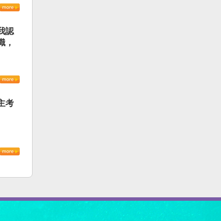
我認
識，
主考