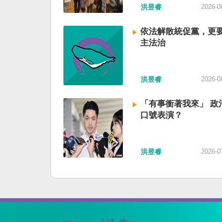
洪昱睿
2026-0
依法解散統促黨，更
主法治
洪昱睿
2026-0
「有事衝著我來」 政
口號表演？
洪昱睿
2026-0