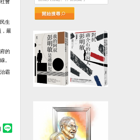
社會
開始搜尋
民生
員，嚴
府的
線。
治霸