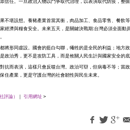
眾信任。一旦政治人物以鬥爭取代治理，以表演取代防疫，整個
果不堪設想。養豬產業首當其衝，肉品加工、食品零售、餐飲等
家經濟與糧食安全。未來五天，是關鍵決戰期:台灣必須全面動
。
都將形同虛設。國會的藍白勾聯，犧牲的是全民的利益；地方政
是政治秀，更不是攻防工具，而是攸關人民生計與國家安全的底
對抗而表演，這樣只會反噬台灣。政治可辯，但病毒不等；當政
保住產業，更是守護台灣的社會韌性與民生未來。
社評論）
｜
引用網址
>