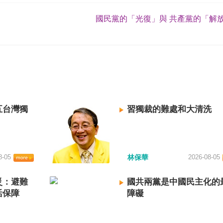
國民黨的「光復」與 共產黨的「解放
五台灣獨
習獨裁的難處和大清洗
8-05
林保華
2026-08-05
災：避難
國共兩黨是中國民主化的
活保障
障礙