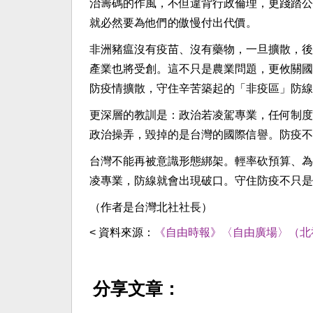
治籌碼的作風，不但違背行政倫理，更踐踏公
就必然要為他們的傲慢付出代價。
非洲豬瘟沒有疫苗、沒有藥物，一旦擴散，後
產業也將受創。這不只是農業問題，更攸關國
防疫情擴散，守住辛苦築起的「非疫區」防線
更深層的教訓是：政治若凌駕專業，任何制度
政治操弄，毀掉的是台灣的國際信譽。防疫不
台灣不能再被意識形態綁架。輕率砍預算、為
凌專業，防線就會出現破口。守住防疫不只是
（作者是台灣北社社長）
< 資料來源：
《自由時報》〈自由廣場〉（北
分享文章：