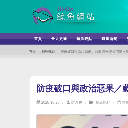
首頁
最近更新
鯨魚觀點
時事新聞
首頁
鯨魚觀點
防疫破口與政治惡果／藍白聯手讓台灣陷入
防疫破口與政治惡果／
2025-10-23
羅浚晅
鯨魚觀點
推薦