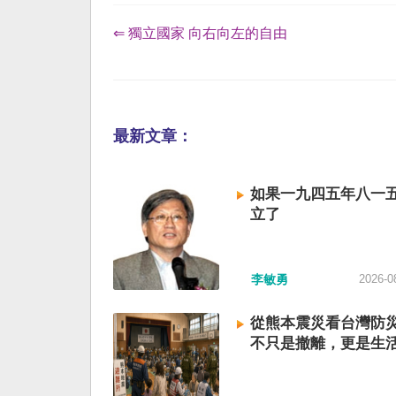
⇐ 獨立國家 向右向左的自由
最新文章：
如果一九四五年八一
立了
李敏勇
2026-0
從熊本震災看台灣防
不只是撤離，更是生