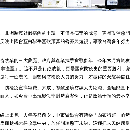
。非洲豬瘟疑似病例的出現，不僅是病毒的威脅，更是政治惡鬥
反映出國會藍白聯手濫砍預算的魯莽與短視，導致台灣多年努力
畜牧業的三大夢魘。政府與產業攜手奮戰多年，今年六月終於獲
病非疫區」。這不只是行政成就，更是國家防疫史的重要勝利，
是每一位農民、獸醫與防檢疫人員的努力，才贏得的榮耀與信任
「防檢疫宣導經費」六成，導致邊境防線人力縮減、查驗能量下
而入，如今台中出現疑似非洲豬瘟案例，正是政治干預的最不幸
線上出包。去年春節前夕，中市驗出含有禁藥「西布特羅」的豬
反而趁機大肆攻擊中央，放任問題懸而未決。這種把人民健康當