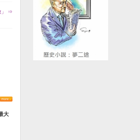
」 ⇒
最大