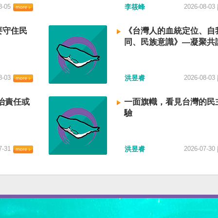
8-05
李筱峰
2026-08-03
要守住民
《台灣人的血統定位、自
同、民族意識》—凝聚共
建立台灣國族認同
8-03
洪昱睿
2026-08-03
治責任或
一面旗幟，看見台灣的民
驗
7-31
洪昱睿
2026-07-30