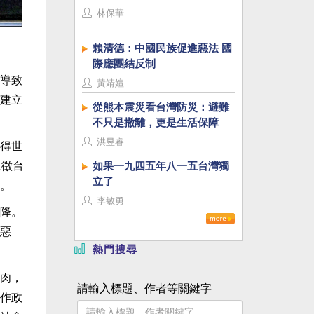
林保華
賴清德：中國民族促進惡法 國
際應團結反制
導致
黃靖媗
建立
從熊本震災看台灣防災：避難
不只是撤離，更是生活保障
洪昱睿
得世
象徵台
如果一九四五年八一五台灣獨
立了
。
李敏勇
降。
惡
熱門搜尋
肉，
請輸入標題、作者等關鍵字
作政