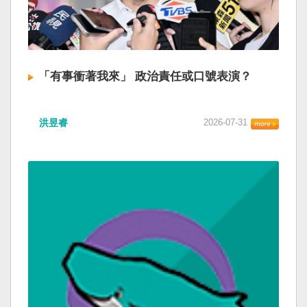
「有事衝著我來」 政治責任或口號表演？
洪昱睿
2026-07-31