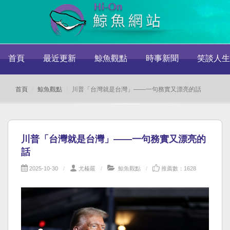
首頁
最近更新
鯨魚觀點
時事新聞
笑談人生
首頁
鯨魚觀點
川普「台灣就是台灣」——一句務實又漂亮的話
川普「台灣就是台灣」——一句務實又漂亮的
話
2025-10-30
尤榛嚴
鯨魚觀點
推薦數：1628