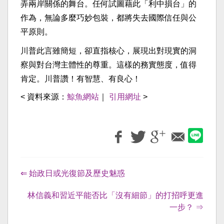
弄兩岸關係的舞台。任何試圖藉此「利中損台」的
作為，無論多麼巧妙包裝，都將失去國際信任與公
平原則。
川普此言雖簡短，卻直指核心，展現出對現實的洞
察與對台灣主體性的尊重。這樣的務實態度，值得
肯定。川普讚！有智慧、有良心！
< 資料來源：
鯨魚網站
｜
引用網址
>
⇐ 始政日或光復節及歷史魅惑
林信義和習近平能否比「沒有細節」的打招呼更進
一步？ ⇒