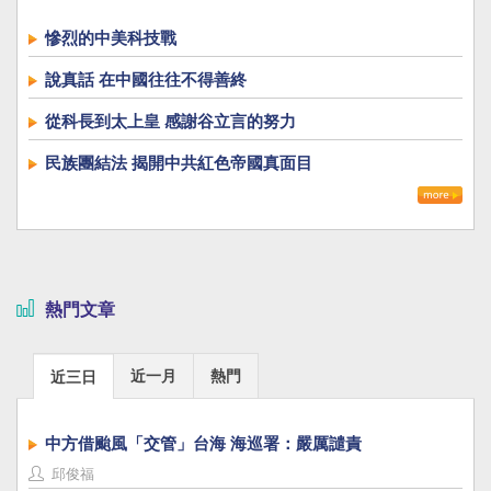
慘烈的中美科技戰
說真話 在中國往往不得善終
從科長到太上皇 感謝谷立言的努力
民族團結法 揭開中共紅色帝國真面目
熱門文章
近一月
熱門
近三日
中方借颱風「交管」台海 海巡署：嚴厲譴責
邱俊福