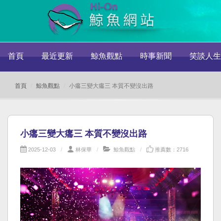
首頁
最近更新
鯨魚觀點
時事新聞
笑談人生
首頁
鯨魚觀點
小癟三變大癟三 本質不變沒出路
小癟三變大癟三 本質不變沒出路
2025-12-03
林保華
鯨魚觀點
推薦數：2716