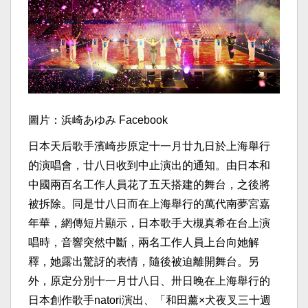
圖片：浜崎あゆみ Facebook
日本天后歌手濱崎步原定十一月廿九日於上海舉行
的演唱會，廿八日收到中止演出的通知。由日本和
中國兩百名工作人員花了五天搭建的舞台，之後將
被拆除。同是廿八日而在上海舉行的萬代南夢宮嘉
年華，網傳短片顯示，日本歌手大槻真希在台上演
唱時，音響突然中斷，兩名工作人員上台向她解
釋，她露出驚訝的表情，隨後被迫離開舞台。另
外，原定分別十一月廿八日、卅日晚在上海舉行的
日本創作歌手natori演出、「和田薰×犬夜叉三十週