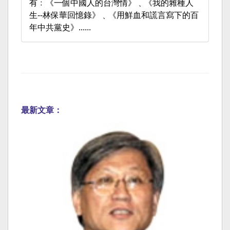
有﹕《一個中國人的台灣情》﹑《我的雜種人
生--林保華回憶錄》﹑《用鮮血和謊言寫下的百
年中共黨史》......
最新文章：