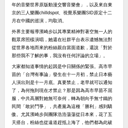
年的音樂世界原版動漫交響音樂會」，以及來自東
京的三人樂團chilldspot、視覺系樂團SID原定十二
月在中國的巡演，均取消。
外界主要報導濱崎步以其專業精神對著空無一人的
觀眾席照樣演唱，她還在社群平台表示遺憾無法對
從世界各地而來的粉絲親自當面道歉，還說「對於
那些我不了解的事，我沒有任何評論的立場」。
大家都知道事情的起因是中日關係的緊張。高市早
苗的「台灣有事論」發生在十一月初，禁止日本藝
人演出則是十一月底。真要禁止，老早就可以通知
了，為何拖到現在才禁止？那是因為高市早苗不屈
服，中共高層對她無可奈何，轉為朝向手無寸鐵的
民間「敢於鬥爭」，共產黨為這種「勝利」感到驕
傲。尤其濱崎步與團隊浩浩蕩蕩從日本來，花了五
天搭台，粉絲也從遠道趕抵上海了，他們都為此破