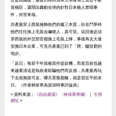
但是回國後，最後仍得向清華大學假博士習近平俯
首稱臣，還鬧出轟動全球的針對日本藝人禁唱事
件，何苦來哉。
共產黨穿上西裝掩飾他們的癟三本質，但在鬥爭時
他們往往換上毛裝去嚇唬人，真可笑。這回連必須
穿西裝的外交部官都換上毛裝上陣，事後再去大連
安撫日本企業，可見共產黨已到了「陝」驢技窮的
地步。
「反日」每若干年就被當作提款機，而老百姓也越
來越看清這是執政者欺騙他們而反感，共產黨再玩
下去就無路可走。哪天眾叛親離，就是習近平的末
日。（作者林保華為資深時事評論員）
< 資料來源：
《自由廣場》〈林保華專欄〉
｜
引用
網址
>