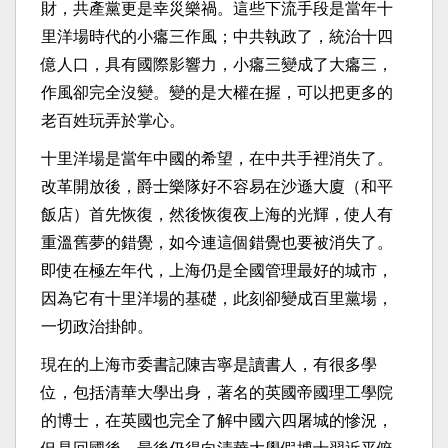
財，共產黨更是幸災樂禍。這些下流手段是當年十
里洋場時代的小癟三作風；中共執政了，統治十四
億人口，具有國際影響力，小癟三變成了大癟三，
作風卻完全沒變。變的是大權在握，可以把更多的
老百姓玩弄於掌心。
十里洋場是當年中國的希望，在中共手裡消失了。
改革開放後，爵士樂隊好不容易在沙遜大廈（和平
飯店）首先恢復，然後恢復夜上海的光輝，使人有
重溫舊夢的錯覺，如今連這個錯覺也要被消失了。
即使在極左年代，上海仍是全國管理最好的城市，
因為它有十里洋場的基礎，此刻卻變成百里黨場，
一切政治掛帥。
現在的上海市委書記陳吉寧是讀書人，有很多學
位，包括清華大學出身，著名的英國帝國理工學院
的博士，在英國也完全了解中國六四屠城的慘況，