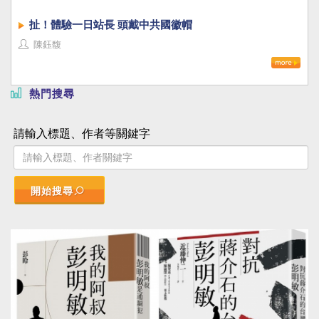
扯！體驗一日站長 頭戴中共國徽帽
陳鈺馥
熱門搜尋
請輸入標題、作者等關鍵字
開始搜尋