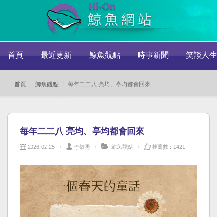
首頁
最近更新
鯨魚觀點
時事新聞
笑談人生
首頁
鯨魚觀點
每年二二八 亮均、亭均都會回來
每年二二八 亮均、亭均都會回來
2026-02-25
李敏勇
鯨魚觀點
推薦數：1421