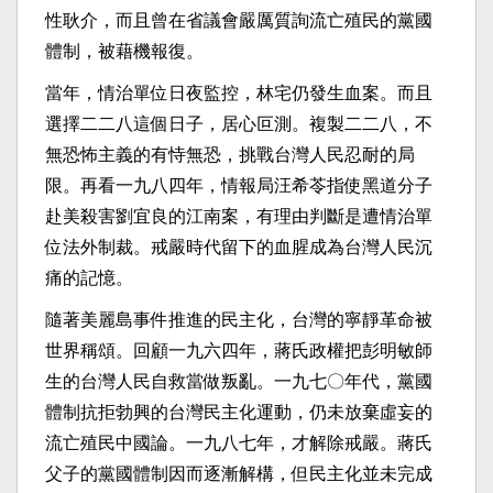
性耿介，而且曾在省議會嚴厲質詢流亡殖民的黨國
體制，被藉機報復。
當年，情治單位日夜監控，林宅仍發生血案。而且
選擇二二八這個日子，居心叵測。複製二二八，不
無恐怖主義的有恃無恐，挑戰台灣人民忍耐的局
限。再看一九八四年，情報局汪希苓指使黑道分子
赴美殺害劉宜良的江南案，有理由判斷是遭情治單
位法外制裁。戒嚴時代留下的血腥成為台灣人民沉
痛的記憶。
隨著美麗島事件推進的民主化，台灣的寧靜革命被
世界稱頌。回顧一九六四年，蔣氏政權把彭明敏師
生的台灣人民自救當做叛亂。一九七〇年代，黨國
體制抗拒勃興的台灣民主化運動，仍未放棄虛妄的
流亡殖民中國論。一九八七年，才解除戒嚴。蔣氏
父子的黨國體制因而逐漸解構，但民主化並未完成