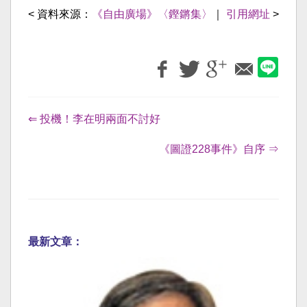
< 資料來源：
《自由廣場》〈鏗鏘集〉
｜
引用網址
>
⇐ 投機！李在明兩面不討好
《圖證228事件》自序 ⇒
最新文章：