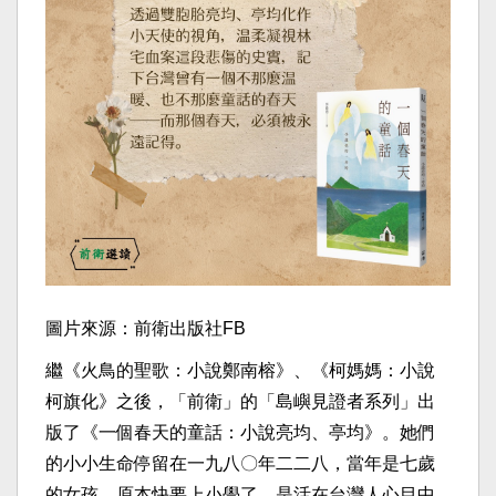
圖片來源：前衛出版社FB
繼《火鳥的聖歌：小說鄭南榕》、《柯媽媽：小說
柯旗化》之後，「前衛」的「島嶼見證者系列」出
版了《一個春天的童話：小說亮均、亭均》。她們
的小小生命停留在一九八〇年二二八，當年是七歲
的女孩，原本快要上小學了，是活在台灣人心目中