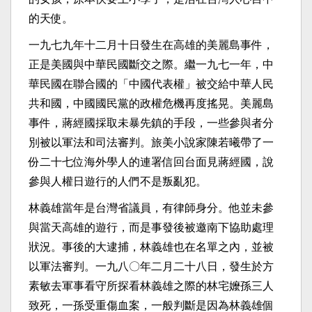
的天使。
一九七九年十二月十日發生在高雄的美麗島事件，
正是美國與中華民國斷交之際。繼一九七一年，中
華民國在聯合國的「中國代表權」被交給中華人民
共和國，中國國民黨的政權危機再度搖晃。美麗島
事件，蔣經國採取未暴先鎮的手段，一些參與者分
別被以軍法和司法審判。旅美小說家陳若曦帶了一
份二十七位海外學人的連署信回台面見蔣經國，說
參與人權日遊行的人們不是叛亂犯。
林義雄當年是台灣省議員，有律師身分。他並未參
與當天高雄的遊行，而是事發後被邀南下協助處理
狀況。事後的大逮捕，林義雄也在名單之內，並被
以軍法審判。一九八〇年二月二十八日，發生於方
素敏去軍事看守所探看林義雄之際的林宅嬤孫三人
致死，一孫受重傷血案，一般判斷是因為林義雄個