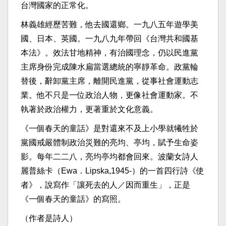
台灣國家的正常化。
林義雄經歷苦難，他去國還鄉。一九八五年遊學美
國、日本、英國。一九八九年帶回《台灣共和國基
本法》。效法甘地精神，有治國理念，仍以民進黨
主席身份完成陳水扁當選總統的寧靜革命。政黨輪
替後，辭卸黨主席，離開民進黨，從事社會運動志
業。他不只是一位政治人物，更像社會運動家。不
執著於政治權力，更著重於文化意義。
《一個春天的童話》是對還來不及上小學就犧牲於
黨國戒嚴體制政治災難的亮均、亭均，賦予生命姿
影。每年二二八，亮均亭均都會回來。波蘭女詩人
麗普絲卡（Ewa．Lipska,1945-）的一首四行詩《使
者》，說寫作「讓死去的人／因而重生」，正是
《一個春天的童話》的寫照。
（作者是詩人）