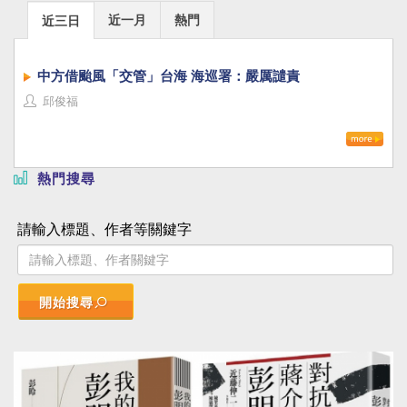
近一月
熱門
近三日
中方借颱風「交管」台海 海巡署：嚴厲譴責
邱俊福
熱門搜尋
請輸入標題、作者等關鍵字
開始搜尋