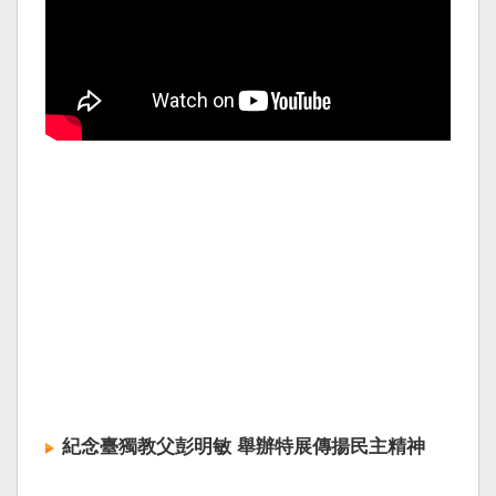
紀念臺獨教父彭明敏 舉辦特展傳揚民主精神