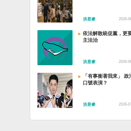
洪昱睿
2026-0
依法解散統促黨，更
主法治
洪昱睿
2026-0
「有事衝著我來」 政
口號表演？
洪昱睿
2026-0