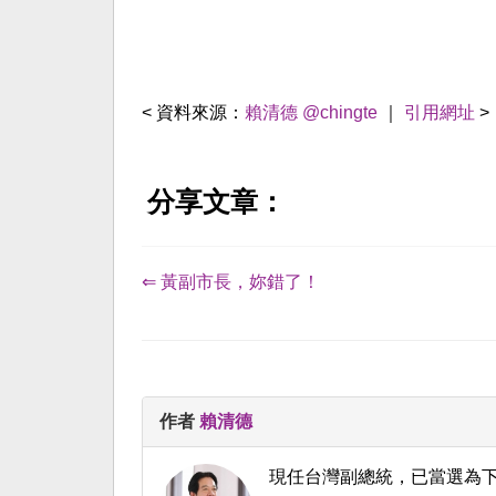
< 資料來源：
賴清德 @chingte
｜
引用網址
>
分享文章：
⇐ 黃副市長，妳錯了！
作者
賴清德
現任台灣副總統，已當選為