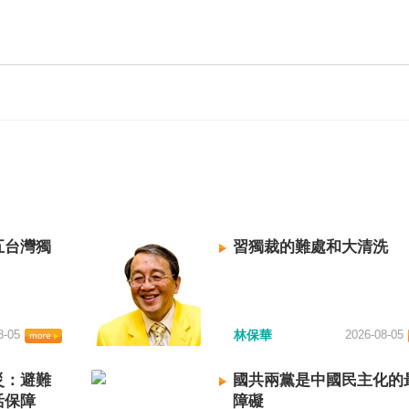
五台灣獨
習獨裁的難處和大清洗
8-05
林保華
2026-08-05
災：避難
國共兩黨是中國民主化的
活保障
障礙