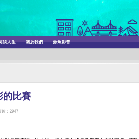
笑談人生
關於我們
鯨魚影音
彩的比賽
數：2947