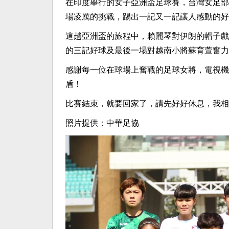
在印度舉行的女子亞洲盃足球賽，台灣女足部
場凌厲的挑戰，踢出一記又一記讓人感動的好
這趟亞洲盃的旅程中，賴麗琴對伊朗的帽子戲
的三記好球及最後一場對越南小將蘇育萱奮力
感謝每一位在球場上奮戰的足球女將，電視機
盾！
比賽結束，就要回家了，請先好好休息，我相
照片提供：中華足協