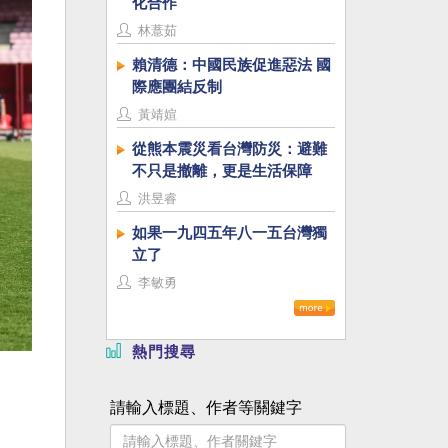
化合作
林薏茹
賴清德：中國民族促進惡法 國
際應團結反制
黃靖媗
從熊本震災看台灣防災：避難
不只是撤離，更是生活保障
洪昱睿
如果一九四五年八一五台灣獨
立了
李敏勇
熱門搜尋
請輸入標題、作者等關鍵字