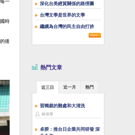
每一
深化台美經貿關係的路徑圖
台灣文學是世界的文學
國時
繼續為台灣的民主自由打拚
的後
熱門文章
近一月
熱門
近三日
習獨裁的難處和大清洗
林保華
卓揆：推台日企業共同研發 深