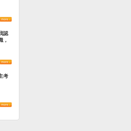
我認
識，
主考