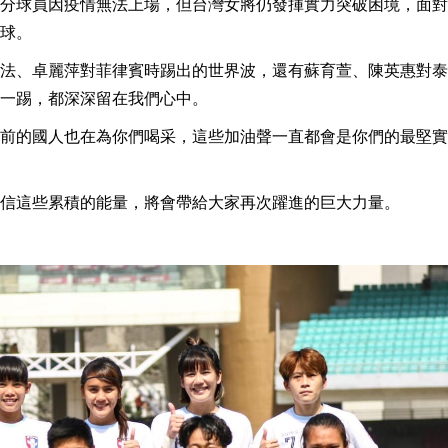
分球員因疫情無法上場，但台灣女將仍發揮實力突破困境，面對
球。
法、卓麗萍對菲律賓時踢出的世界波，還有蘇育萱、陳英惠對泰
一踢，都深深留在我們心中。
前的國人也在為你們喝采，這些加油聲一直都會是你們的最堅實
信這些累積的能量，將會帶給大家再次躍進的巨大力量。