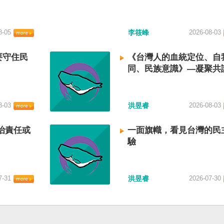
8-05
李筱峰
2026-08-03
要守住民
《台灣人的血統定位、自
同、民族意識》—凝聚共
建立台灣國族認同
8-03
洪昱睿
2026-08-03
治責任或
一面旗幟，看見台灣的民
驗
7-31
洪昱睿
2026-07-30