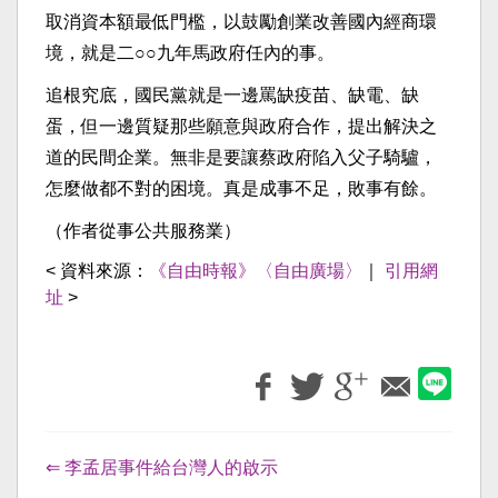
取消資本額最低門檻，以鼓勵創業改善國內經商環
境，就是二○○九年馬政府任內的事。
追根究底，國民黨就是一邊罵缺疫苗、缺電、缺
蛋，但一邊質疑那些願意與政府合作，提出解決之
道的民間企業。無非是要讓蔡政府陷入父子騎驢，
怎麼做都不對的困境。真是成事不足，敗事有餘。
（作者從事公共服務業）
< 資料來源：
《自由時報》〈自由廣場〉
｜
引用網
址
>
⇐ 李孟居事件給台灣人的啟示