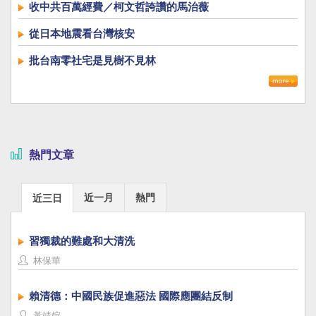
收中共百萬經費／柯文哲誇讚的馬治薇
從日本地震看台灣核安
批台南零社宅是見樹不見林
熱門文章
近一月
熱門
近三日
習獨裁的難處和大清洗
林保華
賴清德：中國民族促進惡法 國際應團結反制
黃靖媗