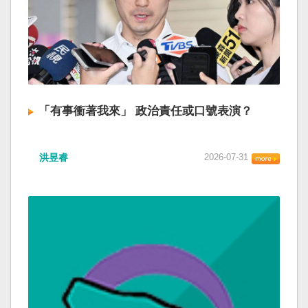
「有事衝著我來」 政治責任或口號表演？
洪昱睿
2026-07-31