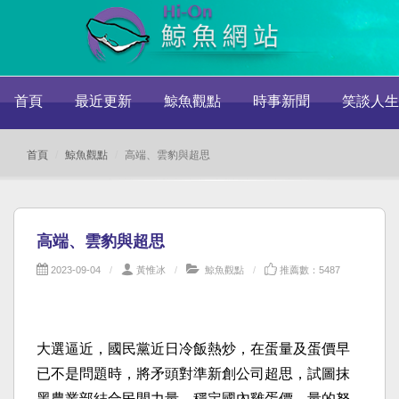
首頁
最近更新
鯨魚觀點
時事新聞
笑談人生
首頁
鯨魚觀點
高端、雲豹與超思
高端、雲豹與超思
2023-09-04
黃惟冰
鯨魚觀點
推薦數：5487
大選逼近，國民黨近日冷飯熱炒，在蛋量及蛋價早
已不是問題時，將矛頭對準新創公司超思，試圖抹
黑農業部結合民間力量，穩定國內雞蛋價、量的努