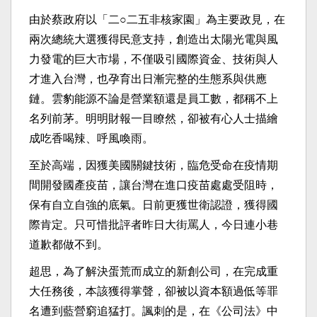
由於蔡政府以「二○二五非核家園」為主要政見，在
兩次總統大選獲得民意支持，創造出太陽光電與風
力發電的巨大市場，不僅吸引國際資金、技術與人
才進入台灣，也孕育出日漸完整的生態系與供應
鏈。雲豹能源不論是營業額還是員工數，都稱不上
名列前茅。明明財報一目瞭然，卻被有心人士描繪
成吃香喝辣、呼風喚雨。
至於高端，因獲美國關鍵技術，臨危受命在疫情期
間開發國產疫苗，讓台灣在進口疫苗處處受阻時，
保有自立自強的底氣。日前更獲世衛認證，獲得國
際肯定。只可惜批評者昨日大街罵人，今日連小巷
道歉都做不到。
超思，為了解決蛋荒而成立的新創公司，在完成重
大任務後，本該獲得掌聲，卻被以資本額過低等罪
名遭到藍營窮追猛打。諷刺的是，在《公司法》中