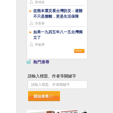
黃靖媗
從熊本震災看台灣防災：避難
不只是撤離，更是生活保障
洪昱睿
如果一九四五年八一五台灣獨
立了
李敏勇
熱門搜尋
請輸入標題、作者等關鍵字
開始搜尋