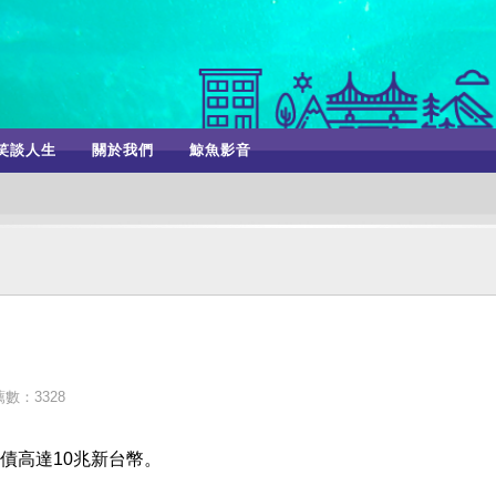
笑談人生
關於我們
鯨魚影音
數：3328
債高達10兆新台幣。