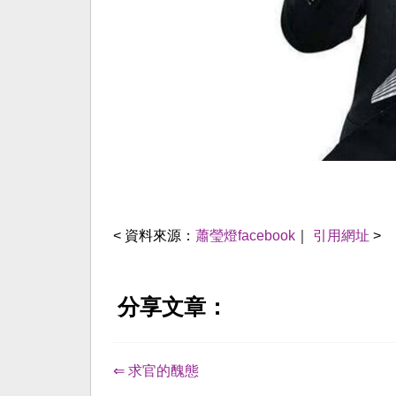
< 資料來源：
蕭瑩燈facebook
｜
引用網址
>
分享文章：
⇐ 求官的醜態