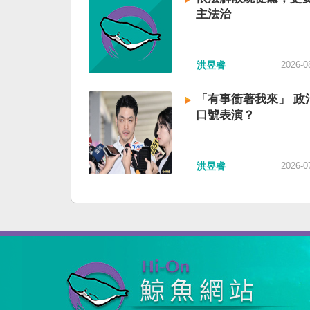
主法治
洪昱睿
2026-0
「有事衝著我來」 政
口號表演？
洪昱睿
2026-0