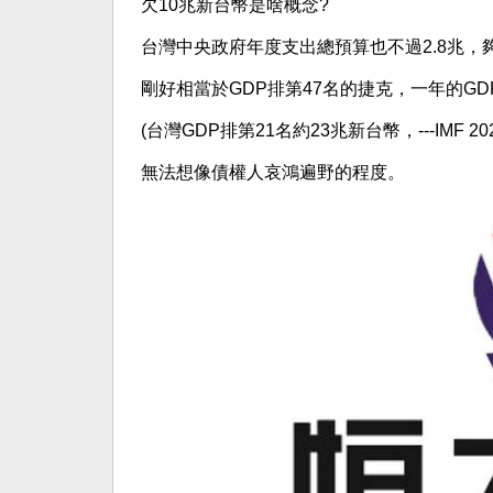
欠10兆新台幣是啥概念?
台灣中央政府年度支出總預算也不過2.8兆，夠
剛好相當於GDP排第47名的捷克，一年的GDP
(台灣GDP排第21名約23兆新台幣，---IMF 20
無法想像債權人哀鴻遍野的程度。