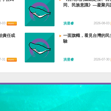
同、民族意識》—凝聚共
建立台灣國族認同
8-03
洪昱睿
2026-08-03
治責任或
一面旗幟，看見台灣的民
驗
7-31
洪昱睿
2026-07-30