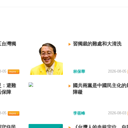
五台灣獨
習獨裁的難處和大清洗
8-05
林保華
2026-08-05
災：避難
國共兩黨是中國民主化的
活保障
障礙
8-05
李筱峰
2026-08-03
要守住民
《台灣人的血統定位、自