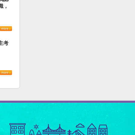
識，
主考