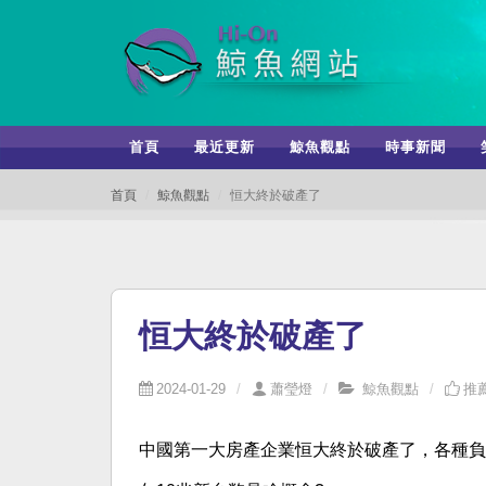
首頁
最近更新
鯨魚觀點
時事新聞
首頁
鯨魚觀點
恒大終於破產了
恒大終於破產了
2024-01-29
蕭瑩燈
鯨魚觀點
推薦
中國第一大房產企業恒大終於破產了，各種負