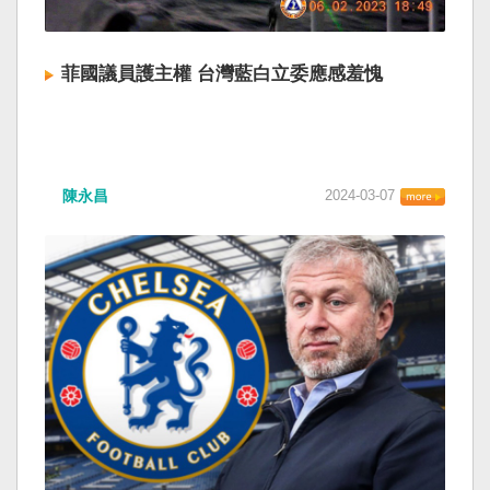
菲國議員護主權 台灣藍白立委應感羞愧
陳永昌
2024-03-07