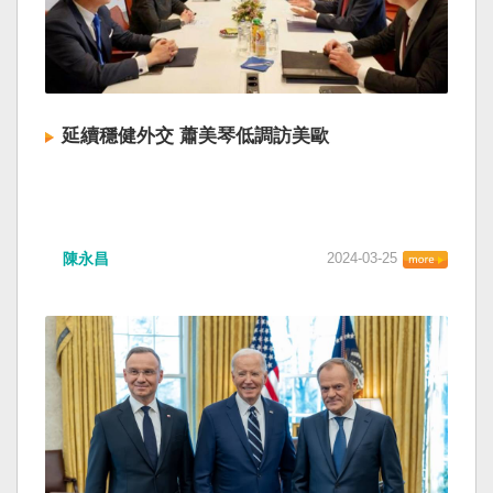
延續穩健外交 蕭美琴低調訪美歐
陳永昌
2024-03-25