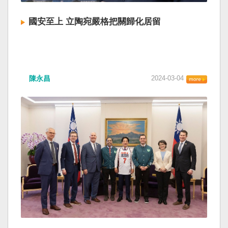
國安至上 立陶宛嚴格把關歸化居留
陳永昌
2024-03-04