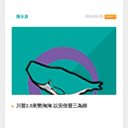
陳永昌
2024-02-05
川普2.0來勢洶洶 以安倍晉三為師