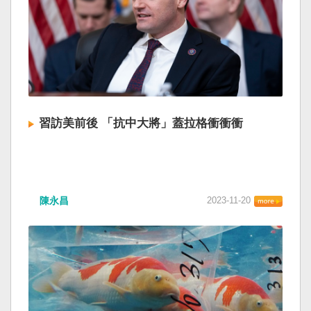
習訪美前後 「抗中大將」蓋拉格衝衝衝
陳永昌
2023-11-20