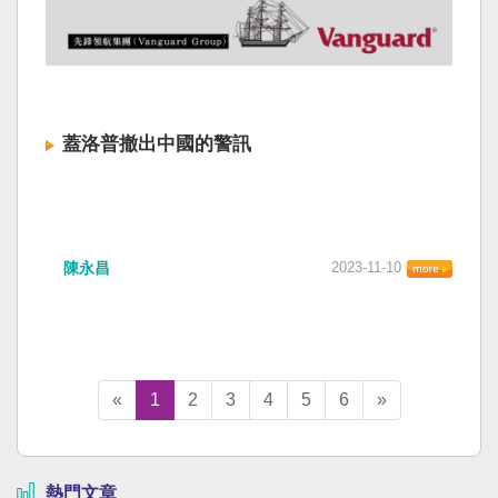
蓋洛普撤出中國的警訊
陳永昌
2023-11-10
«
1
2
3
4
5
6
»
熱門文章