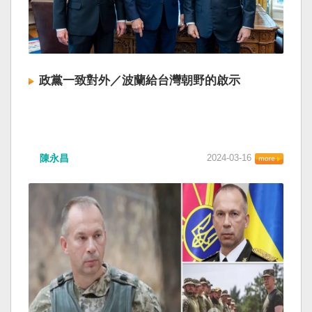
政黨一致對外／波蘭給台灣朝野的啟示
陳永昌
2024-03-16