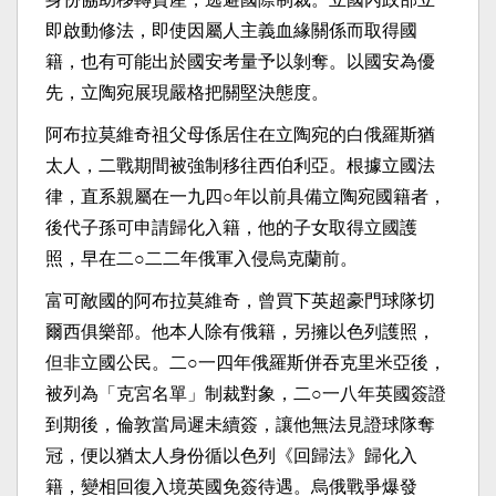
即啟動修法，即使因屬人主義血緣關係而取得國
籍，也有可能出於國安考量予以剝奪。以國安為優
先，立陶宛展現嚴格把關堅決態度。
阿布拉莫維奇祖父母係居住在立陶宛的白俄羅斯猶
太人，二戰期間被強制移往西伯利亞。根據立國法
律，直系親屬在一九四○年以前具備立陶宛國籍者，
後代子孫可申請歸化入籍，他的子女取得立國護
照，早在二○二二年俄軍入侵烏克蘭前。
富可敵國的阿布拉莫維奇，曾買下英超豪門球隊切
爾西俱樂部。他本人除有俄籍，另擁以色列護照，
但非立國公民。二○一四年俄羅斯併吞克里米亞後，
被列為「克宮名單」制裁對象，二○一八年英國簽證
到期後，倫敦當局遲未續簽，讓他無法見證球隊奪
冠，便以猶太人身份循以色列《回歸法》歸化入
籍，變相回復入境英國免簽待遇。烏俄戰爭爆發