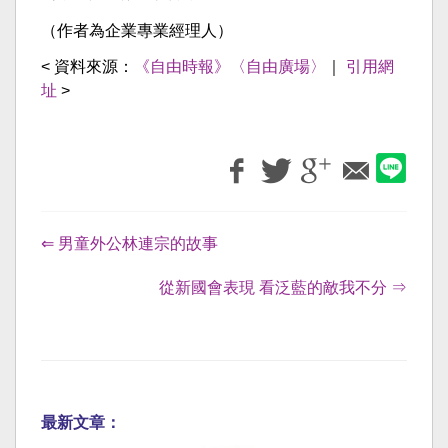
（作者為企業專業經理人）
< 資料來源：
《自由時報》〈自由廣場〉
｜
引用網
址
>
⇐ 男童外公林連宗的故事
從新國會表現 看泛藍的敵我不分 ⇒
最新文章：