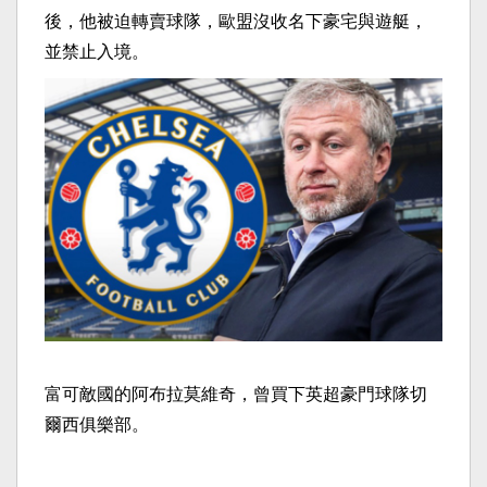
後，他被迫轉賣球隊，歐盟沒收名下豪宅與遊艇，
並禁止入境。
富可敵國的阿布拉莫維奇，曾買下英超豪門球隊切
爾西俱樂部。