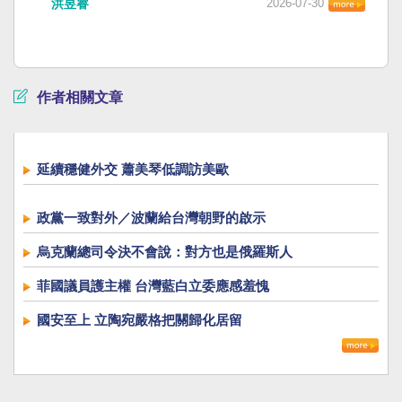
洪昱睿
2026-07-30
作者相關文章
延續穩健外交 蕭美琴低調訪美歐
政黨一致對外／波蘭給台灣朝野的啟示
烏克蘭總司令決不會說：對方也是俄羅斯人
菲國議員護主權 台灣藍白立委應感羞愧
國安至上 立陶宛嚴格把關歸化居留