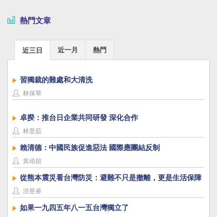
熱門文章
近一月
熱門
近三日
習獨裁的難處和大清洗
林保華
卓揆：推台日企業共同研發 深化合作
林薏茹
賴清德：中國民族促進惡法 國際應團結反制
黃靖媗
從熊本震災看台灣防災：避難不只是撤離，更是生活保障
洪昱睿
如果一九四五年八一五台灣獨立了