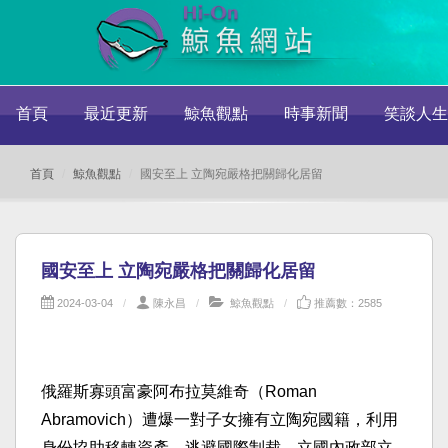
首頁
最近更新
鯨魚觀點
時事新聞
笑談人生
首頁
鯨魚觀點
國安至上 立陶宛嚴格把關歸化居留
國安至上 立陶宛嚴格把關歸化居留
2024-03-04
陳永昌
鯨魚觀點
推薦數：2585
俄羅斯寡頭富豪阿布拉莫維奇（Roman
Abramovich）遭爆一對子女擁有立陶宛國籍，利用
身份協助移轉資產，逃避國際制裁。立國內政部立