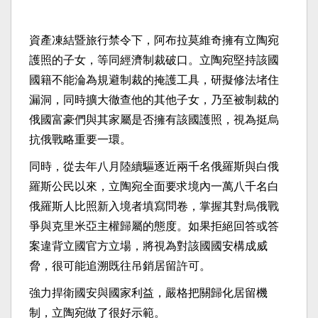
資產凍結暨旅行禁令下，阿布拉莫維奇擁有立陶宛
護照的子女，等同經濟制裁破口。立陶宛堅持該國
國籍不能淪為規避制裁的掩護工具，研擬修法堵住
漏洞，同時擴大徹查他的其他子女，乃至被制裁的
俄國富豪們與其家屬是否擁有該國護照，視為挺烏
抗俄戰略重要一環。
同時，從去年八月陸續驅逐近兩千名俄羅斯與白俄
羅斯公民以來，立陶宛全面要求境內一萬八千名白
俄羅斯人比照新入境者填寫問卷，掌握其對烏俄戰
爭與克里米亞主權歸屬的態度。如果拒絕回答或答
案違背立國官方立場，將視為對該國國安構成威
脅，很可能追溯既往吊銷居留許可。
強力捍衛國安與國家利益，嚴格把關歸化居留機
制，立陶宛做了很好示範。