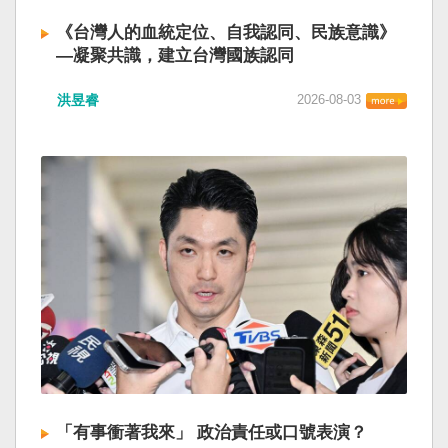
《台灣人的血統定位、自我認同、民族意識》
—凝聚共識，建立台灣國族認同
洪昱睿
2026-08-03
「有事衝著我來」 政治責任或口號表演？