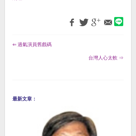
⇐ 過氣演員舊戲碼
台灣人心太軟 ⇒
最新文章：