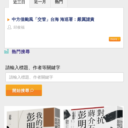
近一月
熱門
近三日
中方借颱風「交管」台海 海巡署：嚴厲譴責
邱俊福
熱門搜尋
請輸入標題、作者等關鍵字
開始搜尋