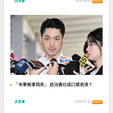
洪昱睿
2026-08-03
「有事衝著我來」 政治責任或口號表演？
洪昱睿
2026-07-31