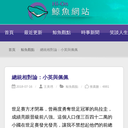
首頁
最近更新
鯨魚觀點
時事新聞
笑談人生
首頁
鯨魚觀點
總統相對論：小英與佩佩
總統相對論：小英與佩佩
2018-07-16
王美琇
鯨魚觀點
推薦數：4881
世足賽方才閉幕，曾兩度勇奪世足冠軍的烏拉圭，
成績亮眼晉級前八強。這個人口僅三百四十二萬的
小國在世足賽發光發亮，讓我不禁想起他們的前總