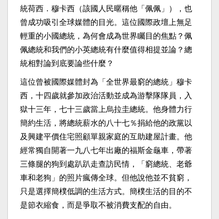
統荷西．穆卡西（該國人民暱稱他「佩佩」），也
曾成功吸引全球媒體的目光。這位國際政壇上無足
輕重的小國總統，為何會成為世界矚目的焦點？佩
佩總統和我們的小英總統有什麼值得相提並論？總
統相對論到底要論些什麼？
這位曾被國際媒體封為「全世界最窮的總統」穆卡
西，十四歲就參加政治活動並成為游擊隊隊員，入
獄十三年，七十三歲當上烏拉圭總統。他身體力行
簡約生活，將總統薪水的八十七％捐給他的政黨以
及興建平價住宅照顧單親家庭的互助建屋計畫。他
經常獨自開著一九八七年出廠的福斯金龜車，帶著
三條腿的狗到處趴趴走查訪民情，「窮總統、老爺
車和老狗」的照片瘋傳全球。但他說他並不貧窮，
只是選擇簡樸低調的生活方式。簡樸生活的目的不
是節衣縮食，而是爭取不被消費支配的自由。