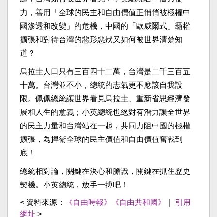
力，善用「全球的民主和自由價值正悄悄被極權中
國滲透和改變」的危機，中國的「歐威爾式」霸權
擴張和對待台灣的惡形惡狀又如何被世界清楚知
道？
烏拉圭人口只有三百四十二萬，台灣是二千三百五
十萬。台灣並不小，總統的志氣更不應該自我設
限。佩佩總統讓世界看見烏拉圭、重新省思經濟發
展和人生的意義；小英總統也絕對有潛力讓全世界
的民主力量和台灣站在一起，共同力阻中國的極權
擴張，為捍衛全球的民主價值和自由價值奮戰到
底！
總統相對論，關鍵在決心和膽識，關鍵在抓住歷史
契機。小英總統，放手一搏吧！
< 資料來源：
《自由時報》《自由共和國》
｜
引用
網址
>