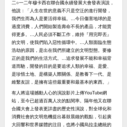
二○一二年穆卡西在聯合國永續發展大會發表演說，
他說：「人生在世的意義不只是空泛的進行開發，
我們生而為人是要活得幸福。…今日傷害地球的是
過度消費，人們開始製造壽命不長的產品，才能賣
得更多。…人民必須不斷工作，維持『用完即丟』
的文明，使我們陷入惡性循環中。…人類面臨生態
浩劫的原因，是出在我們所建立的文明型態。要修
正的是我們的生活方式。…追求發展不能和幸福背
道而馳，開發的目的是要追求人類的幸福、是愛、
是珍惜土地、是構築人際關係、是教養下一代、是
維繫友誼，是擁有這些最重要和最基本的東西。」
有人將這場撼動人心的演說影片上傳YouTube網
站，至今已超過百萬人次的點閱率。隔年他又在聯
合國大會上發表更詳盡的歷史性演說，對全球化和
消費社會的文明危機提出暮鼓晨鐘的觀點，引起廣
大回響和世界媒體的注目，也將小國烏拉圭總統的