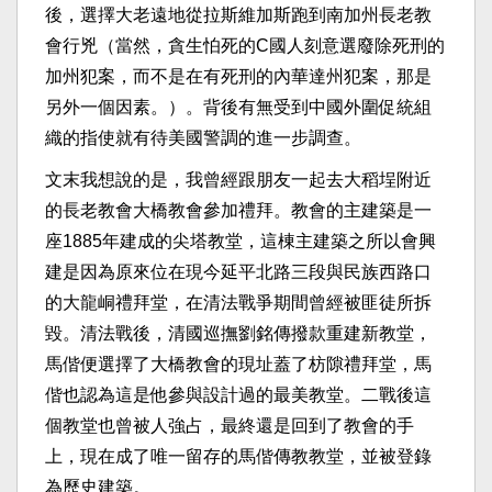
後，選擇大老遠地從拉斯維加斯跑到南加州長老教
會行兇（當然，貪生怕死的C國人刻意選廢除死刑的
加州犯案，而不是在有死刑的內華達州犯案，那是
另外一個因素。）。背後有無受到中國外圍促統組
織的指使就有待美國警調的進一步調查。​
​文末我想說的是，我曾經跟朋友一起去大稻埕附近
的長老教會大橋教會參加禮拜。教會的主建築是一
座1885年建成的尖塔教堂，這棟主建築之所以會興
建是因為原來位在現今延平北路三段與民族西路口
的大龍峒禮拜堂，在清法戰爭期間曾經被匪徒所拆
毀。清法戰後，清國巡撫劉銘傳撥款重建新教堂，
馬偕便選擇了大橋教會的現址蓋了枋隙禮拜堂，馬
偕也認為這是他參與設計過的最美教堂。二戰後這
個教堂也曾被人強占，最終還是回到了教會的手
上，現在成了唯一留存的馬偕傳教教堂，並被登錄
為歷史建築。​