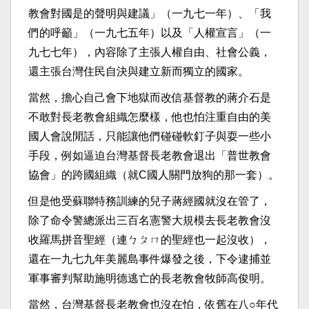
教會對國是的聲明與建議」（一九七一年）、「我
們的呼籲」（一九七五年）以及「人權宣言」（一
九七七年），內容除了主張人權自由、社會公義，
還主張台灣住民自決與建立新而獨立的國家。​
​當然，擔心自己會下地獄而改信基督教的蔣介石是
不敢對長老教會組織怎麼樣，他也怕注重自由的美
國人會說閒話，只能讓他們碰碰軟釘子與耍一些小
手段，例如逼迫台灣基督長老教會退出「普世教會
協會」的跨國組織（就C國人關門放狗的那一套）。​
​但是他受蘇聯特務訓練的兒子蔣經國就沒在管了，
除了命令警總派出三百名憲警大規模去長老教會沒
收羅馬拼音聖經（連ㄅㄆㄇ的聖經也一起沒收），
還在一九七九年美麗島事件爆發之後，下令逮捕並
軍事審判幫助施明德逃亡的長老教會牧師高俊明。​
​當然，台灣基督長老教會也沒在怕，依舊在八○年代