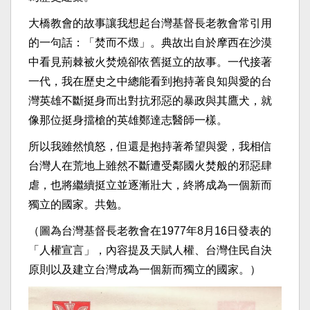
​大橋教會的故事讓我想起台灣基督長老教會常引用
的一句話：「焚而不燬」。典故出自於摩西在沙漠
中看見荊棘被火焚燒卻依舊挺立的故事。一代接著
一代，我在歷史之中總能看到抱持著良知與愛的台
灣英雄不斷挺身而出對抗邪惡的暴政與其鷹犬，就
像那位挺身擋槍的英雄鄭達志醫師一樣。​
​所以我雖然憤怒，但還是抱持著希望與愛，我相信
台灣人在荒地上雖然不斷遭受鄰國火焚般的邪惡肆
虐，也將繼續挺立並逐漸壯大，終將成為一個新而
獨立的國家。​共勉。
​（圖為台灣基督長老教會在1977年8月16日發表的
「人權宣言」，內容提及天賦人權、台灣住民自決
原則以及建立台灣成為一個新而獨立的國家。）