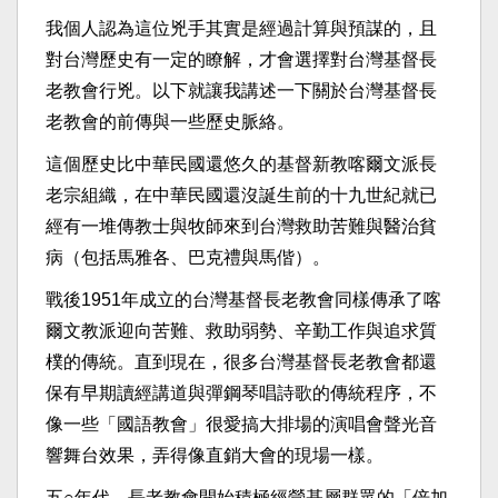
​我個人認為這位兇手其實是經過計算與預謀的，且
對台灣歷史有一定的瞭解，才會選擇對台灣基督長
老教會行兇。以下就讓我講述一下關於台灣基督長
老教會的前傳與一些歷史脈絡。​
​這個歷史比中華民國還悠久的基督新教喀爾文派長
老宗組織，在中華民國還沒誕生前的十九世紀就已
經有一堆傳教士與牧師來到台灣救助苦難與醫治貧
病（包括馬雅各、巴克禮與馬偕）。​
​戰後1951年成立的台灣基督長老教會同樣傳承了喀
爾文教派迎向苦難、救助弱勢、辛勤工作與追求質
樸的傳統。直到現在，很多台灣基督長老教會都還
保有早期讀經講道與彈鋼琴唱詩歌的傳統程序，不
像一些「國語教會」很愛搞大排場的演唱會聲光音
響舞台效果，弄得像直銷大會的現場一樣。​
​五○年代，長老教會開始積極經營基層群眾的「倍加