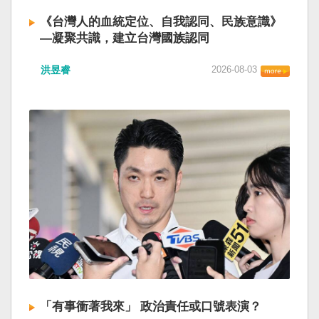
《台灣人的血統定位、自我認同、民族意識》
—凝聚共識，建立台灣國族認同
洪昱睿
2026-08-03
「有事衝著我來」 政治責任或口號表演？