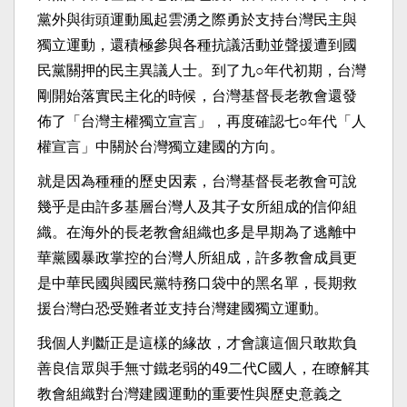
黨外與街頭運動風起雲湧之際勇於支持台灣民主與
獨立運動，還積極參與各種抗議活動並聲援遭到國
民黨關押的民主異議人士。到了九○年代初期，台灣
剛開始落實民主化的時候，台灣基督長老教會還發
佈了「台灣主權獨立宣言」，再度確認七○年代「人
權宣言」中關於台灣獨立建國的方向。​
​就是因為種種的歷史因素，台灣基督長老教會可說
幾乎是由許多基層台灣人及其子女所組成的信仰組
織。在海外的長老教會組織也多是早期為了逃離中
華黨國暴政掌控的台灣人所組成，許多教會成員更
是中華民國與國民黨特務口袋中的黑名單，長期救
援台灣白恐受難者並支持台灣建國獨立運動。​
​我個人判斷正是這樣的緣故，才會讓這個只敢欺負
善良信眾與手無寸鐵老弱的49二代C國人，在瞭解其
教會組織對台灣建國運動的重要性與歷史意義之