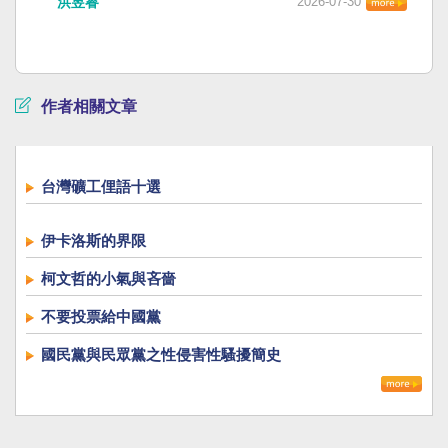
洪昱睿
2026-07-30
作者相關文章
台灣礦工俚語十選
伊卡洛斯的界限
柯文哲的小氣與吝嗇
不要投票給中國黨
國民黨與民眾黨之性侵害性騷擾簡史