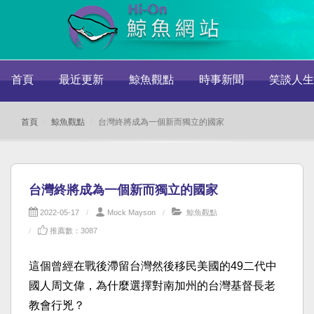
首頁
最近更新
鯨魚觀點
時事新聞
笑談人生
首頁
鯨魚觀點
台灣終將成為一個新而獨立的國家
台灣終將成為一個新而獨立的國家
2022-05-17
Mock Mayson
鯨魚觀點
推薦數：3087
這個曾經在戰後滯留台灣然後移民美國的49二代中
國人周文偉，為什麼選擇對南加州的台灣基督長老
教會行兇？​