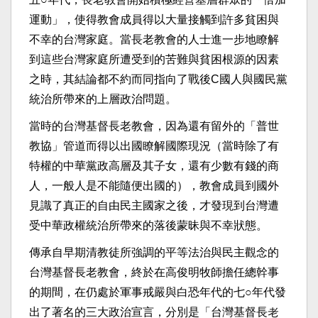
運動」，使得教會成員得以大量接觸到許多貧困與
不幸的台灣家庭。當長老教會的人士進一步地瞭解
到這些台灣家庭所遭受到的苦難與貧困根源的因素
之時，其結論都不約而同指向了戰後C國人與國民黨
統治所帶來的上層政治問題。​
​當時的台灣基督長老教會，因為還有留外的「普世
教協」管道而得以出國瞭解國際現況（當時除了有
特權的中華黨政高層及其子女，還有少數有錢的商
人，一般人是不能隨便出國的），教會成員到國外
見識了真正的自由民主國家之後，才發現到台灣遭
受中華政權統治所帶來的落後蒙昧與不幸狀態。​
​傳承自早期清教徒所強調的平等法治與民主觀念的
台灣基督長老教會，終於在高俊明牧師擔任總幹事
的期間，在仍處於軍事戒嚴與白恐年代的七○年代發
出了著名的三大政治宣言，分別是「台灣基督長老