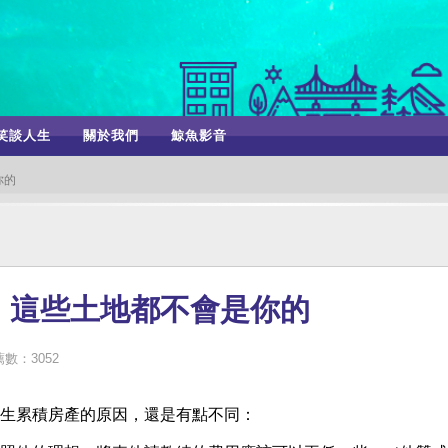
笑談人生
關於我們
鯨魚影音
你的
，這些土地都不會是你的
數：3052
生累積房產的原因，還是有點不同：