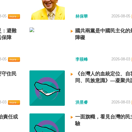
8-05
林保華
2026-08-05
災：避難
國共兩黨是中國民主化的
活保障
障礙
8-05
李筱峰
2026-08-03
要守住民
《台灣人的血統定位、自
同、民族意識》—凝聚共
建立台灣國族認同
8-03
洪昱睿
2026-08-03
治責任或
一面旗幟，看見台灣的民
驗