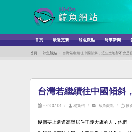
首頁
最近更新
鯨魚觀點
時事新聞
首頁
鯨魚觀點
台灣若繼續往中國傾斜，這些土地都不會是
台灣若繼續往中國傾斜
2023-07-04
楊斯棓
鯨魚觀點
推薦
幾個要上凱道高舉居住正義大旗的人，他們一