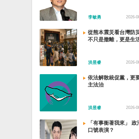
李敏勇
2026-0
從熊本震災看台灣防
不只是撤離，更是生
洪昱睿
2026-0
依法解散統促黨，更
主法治
洪昱睿
2026-0
「有事衝著我來」 政
口號表演？