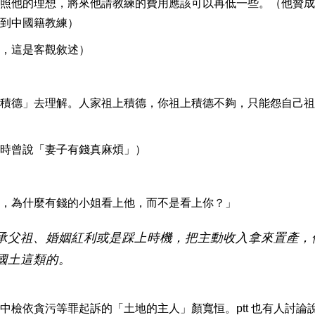
照他的理想，將來他請教練的費用應該可以再低一些。（他贊成
到中國籍教練）
，這是客觀敘述）
積德」去理解。人家祖上積德，你祖上積德不夠，只能怨自己祖
時曾說「妻子有錢真麻煩」）
，為什麼有錢的小姐看上他，而不是看上你？」
承父祖、婚姻紅利或是踩上時機，把主動收入拿來置產，
國土這類的。
檢依貪污等罪起訴的「土地的主人」顏寬恒。ptt 也有人討論