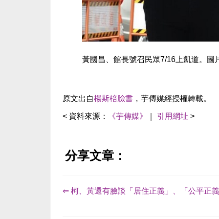
黃國昌、館長號召民眾7/16上凱道。圖
原文出自
楊斯棓臉書
，芋傳媒經授權轉載。
< 資料來源：
《芋傳媒》
｜
引用網址
>
分享文章：
⇐ 柯、黃還有臉談「居住正義」、「公平正