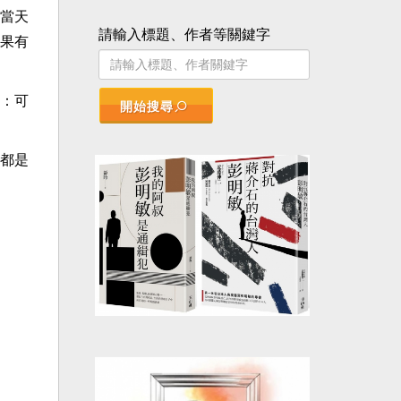
當天
請輸入標題、作者等關鍵字
果有
：可
開始搜尋
都是