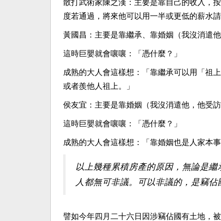
散打武術家陳之漢：主要是靠自己的收入，按
度若通過，將來他可以用一半或更低的薪水請
黃國昌：主要是靠繼承、靠婚姻（我沒消遣他
這時巨嬰就會嚷嚷：「憑什麼？」
成熟的大人會這樣想：「靠繼承可以用「祖上
或者羨他人祖上。」
侯友宜：主要是靠婚姻（我沒消遣他，他受訪
這時巨嬰就會嚷嚷：「憑什麼？」
成熟的大人會這樣想：「靠婚姻也是人家本事
以上幾種累積房產的原因，無論是繼
人都無可非議。可以非議的，是竊佔
譬如今年四月二十六日因涉竊佔國有土地，被中