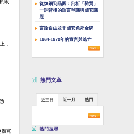
的制
從煉鋼到晶圓：剖析「雜質」
一詞背後的語言爭議與國安議
題
言論自由並非國安免死金牌
1964-1970年的宣言與逃亡
上，
熱門文章
近一月
熱門
近三日
他
熱門搜尋
說顏寬