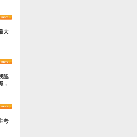
最大
我認
識，
主考