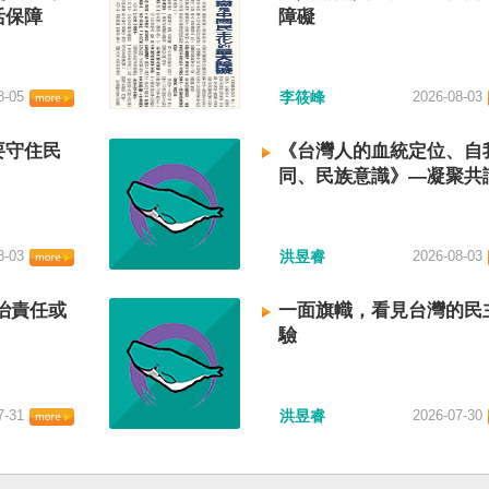
活保障
障礙
8-05
李筱峰
2026-08-03
要守住民
《台灣人的血統定位、自
同、民族意識》—凝聚共
建立台灣國族認同
8-03
洪昱睿
2026-08-03
治責任或
一面旗幟，看見台灣的民
驗
7-31
洪昱睿
2026-07-30