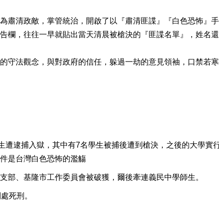
為肅清政敵，掌管統治，開啟了以『肅清匪諜』『白色恐怖』手
告欄，往往一早就貼出當天清晨被槍決的『匪諜名單』，姓名還
的守法觀念，與對政府的信任，躲過一劫的意見領袖，口禁若寒
學生遭逮捕入獄，其中有7名學生被捕後遭到槍決，之後的大學實
件是台灣白色恐怖的濫觴
支部、基隆市工作委員會被破獲，爾後牽連義民中學師生。
判處死刑。