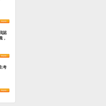
我認
識，
主考