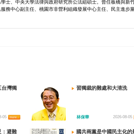
系學士、中央大學法律與政府研究所公法組碩士。曾任板橋與新
民服務中心副主任、桃園市非營利組織發展中心主任、民主進步
五台灣獨
習獨裁的難處和大清洗
8-05
林保華
2026-08-05
災：避難
國共兩黨是中國民主化的