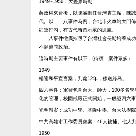
1949~1956：大整肅時期
蔣政權來台後，以陳誠擔任台灣省主席，陳誠
代。以二二八事件為例，台北市火車站大門佈
紅筆打勾，有古代斬首示眾的遺風。
二二八事件徹底摧毀了台灣社會長期培養成功
不願過問政治。
這時期主要事件有以下：(待續，案件眾多）
1949
楊逵和平宣言案，判處12年，移送綠島。
四六事件：軍警包圍台大、師大，100多名
化的管理，校園戒嚴正式開始，一般認四六事
光明報案：成功中學、基隆中學、台大法學院
中共高雄市工作委員會案：46人被捕、七人
1950