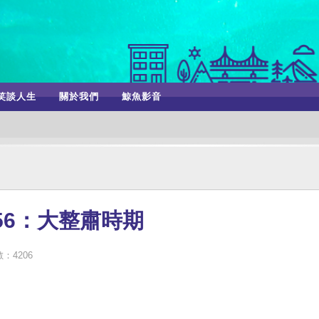
笑談人生
關於我們
鯨魚影音
956：大整肅時期
：4206