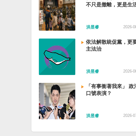
不只是撤離，更是生
洪昱睿
2026-0
依法解散統促黨，更
主法治
洪昱睿
2026-0
「有事衝著我來」 政
口號表演？
洪昱睿
2026-0