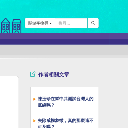
關鍵字搜尋
作者相關文章
陳玉珍在幫中共測試台灣人的
底線嗎？
去除威權象徵，真的那麼遙不
可及嗎？