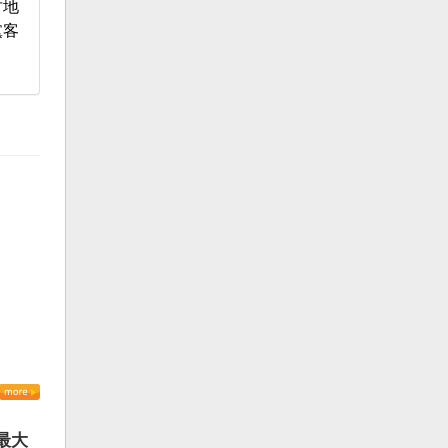
竹地
黨客
最大