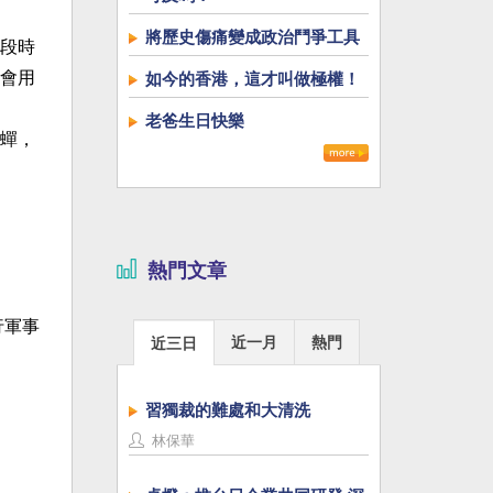
將歷史傷痛變成政治鬥爭工具
段時
會用
如今的香港，這才叫做極權！
老爸生日快樂
蟬，
熱門文章
行軍事
近一月
熱門
近三日
習獨裁的難處和大清洗
林保華