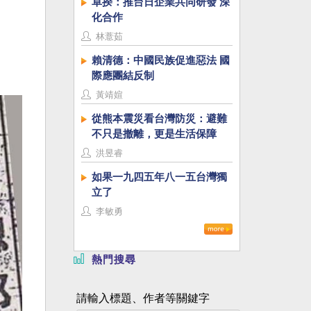
卓揆：推台日企業共同研發 深
化合作
林薏茹
賴清德：中國民族促進惡法 國
際應團結反制
黃靖媗
從熊本震災看台灣防災：避難
不只是撤離，更是生活保障
洪昱睿
如果一九四五年八一五台灣獨
立了
李敏勇
熱門搜尋
請輸入標題、作者等關鍵字