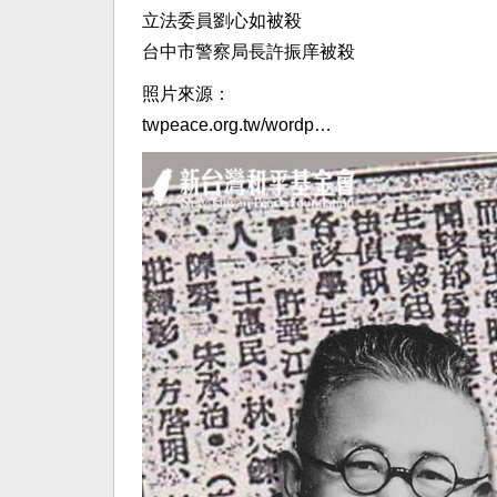
立法委員劉心如被殺
台中市警察局長許振庠被殺
照片來源：
twpeace.org.tw/wordp…