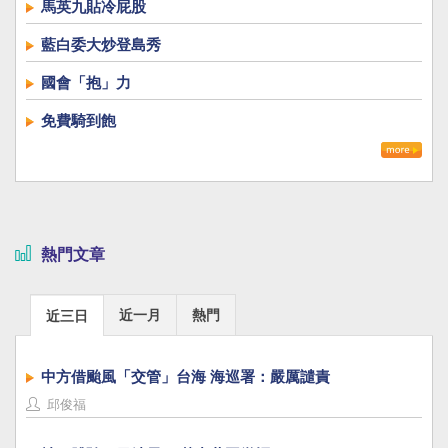
馬英九貼冷屁股
藍白委大炒登島秀
國會「抱」力
免費騎到飽
熱門文章
近一月
熱門
近三日
中方借颱風「交管」台海 海巡署：嚴厲譴責
邱俊福