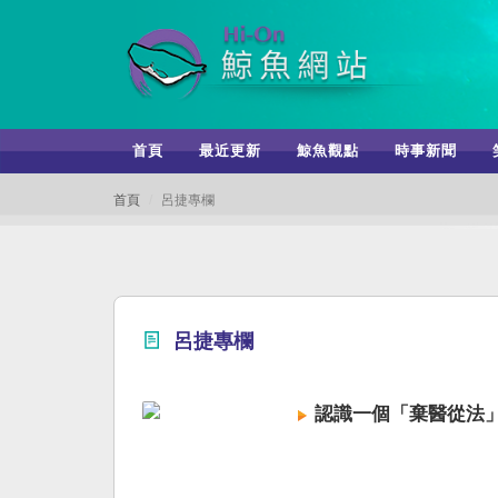
首頁
最近更新
鯨魚觀點
時事新聞
首頁
呂捷專欄
呂捷專欄
認識一個「棄醫從法