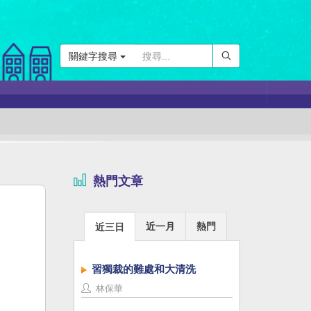
關鍵字搜尋
熱門文章
近一月
熱門
近三日
習獨裁的難處和大清洗
林保華