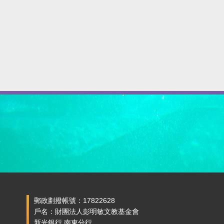
郵政劃撥帳號：17822628
戶名：財團法人彭明敏文教基金會
新光銀行 南東分行