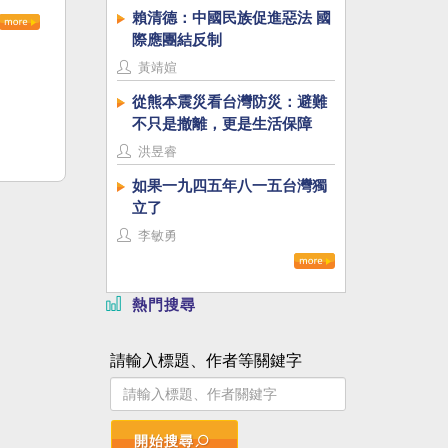
賴清德：中國民族促進惡法 國
際應團結反制
黃靖媗
從熊本震災看台灣防災：避難
不只是撤離，更是生活保障
洪昱睿
如果一九四五年八一五台灣獨
立了
李敏勇
熱門搜尋
請輸入標題、作者等關鍵字
開始搜尋