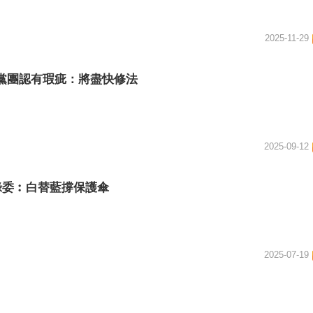
2025-11-29
黨團認有瑕疵：將盡快修法
2025-09-12
 綠委︰白替藍撐保護傘
2025-07-19