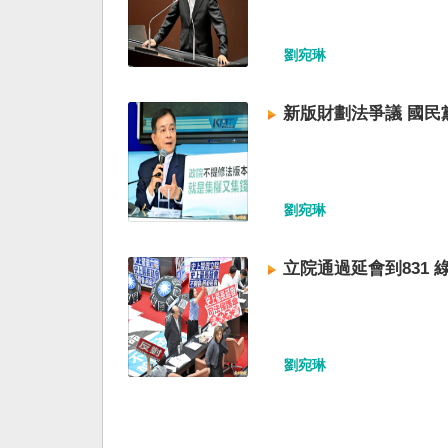
劉宛琳
新版財劃法爭議 國民
劉宛琳
立院通過延會到831
劉宛琳