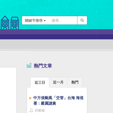
關鍵字搜尋
熱門文章
近一月
熱門
近三日
中方借颱風「交管」台海 海巡
署：嚴厲譴責
邱俊福