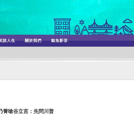
笑談人生
關於我們
鯨魚影音
乃菁嗆谷立言：先問川普