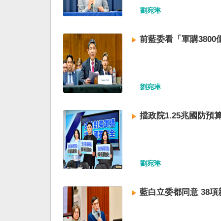
劉宛琳
前藍委看「軍購380
劉宛琳
擋政院1.25兆國防預
劉宛琳
藍白立委都同意 38