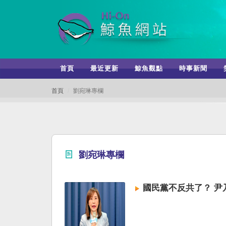
首頁
最近更新
鯨魚觀點
時事新聞
首頁
劉宛琳專欄
劉宛琳專欄
國民黨不反共了？ 尹