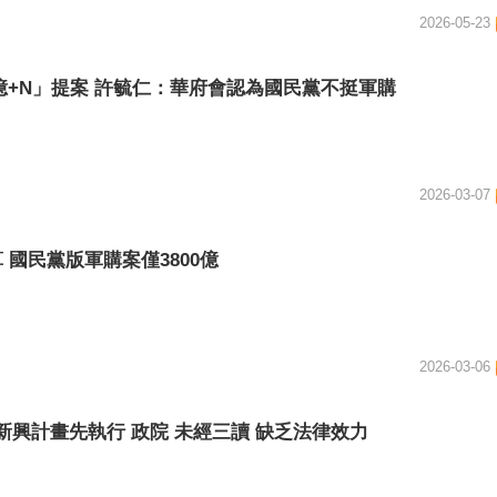
2026-05-23
0億+N」提案 許毓仁：華府會認為國民黨不挺軍購
2026-03-07
算 國民黨版軍購案僅3800億
2026-03-06
項新興計畫先執行 政院 未經三讀 缺乏法律效力