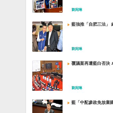
劉宛琳
藍強推「自肥三法」 
劉宛琳
覆議案再遭藍白否決 
劉宛琳
藍「中配參政免放棄國