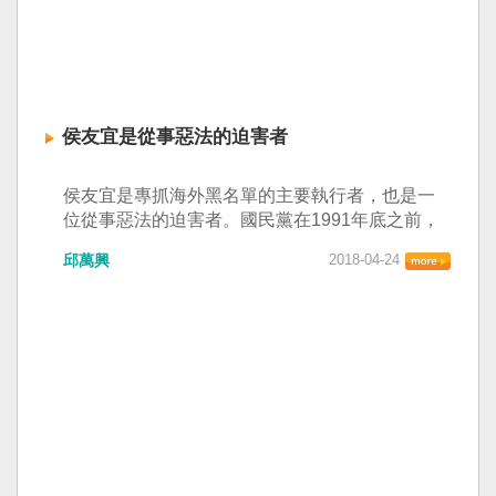
侯友宜是從事惡法的迫害者
侯友宜是專抓海外黑名單的主要執行者，也是一
位從事惡法的迫害者。國民黨在1991年底之前，
製造一次又一次的政治獄，開始逮捕闖關回台的
邱萬興
2018-04-24
台獨聯盟人士郭倍宏、李應元等人。共有二十幾
位海外「台獨黑名單」及國內台獨人士被捕入
獄。 被捕的異議分子都以刑法一百條「預備顛覆
政府」的叛亂罪名起訴。