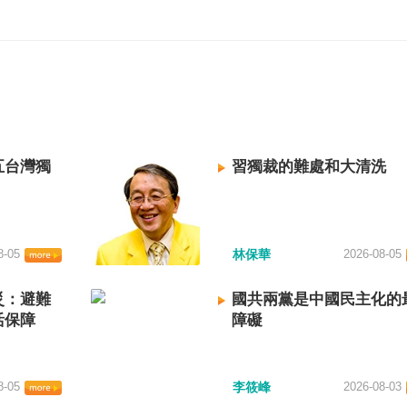
五台灣獨
習獨裁的難處和大清洗
8-05
林保華
2026-08-05
災：避難
國共兩黨是中國民主化的
活保障
障礙
8-05
李筱峰
2026-08-03