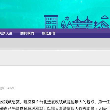
笑談人生
關於我們
鯨魚影音
數：4121
袱我就想笑。哪沒有？台北墊底政績就是他最大的包袱。第一任
他自己光是撤掉垃圾桶就足以讓人看清這個人作秀本質：人民生