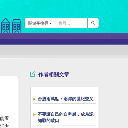
關鍵字搜尋
作者相關文章
台股兩萬點：兩岸的世紀交叉
不要讓自己的自卑感，成為認
能看
知戰的破口
活方