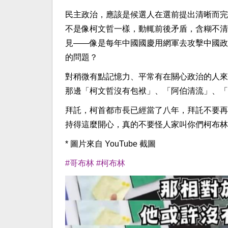
民主政治，應該是候選人在選前提出清晰而完
不是像柯文哲一樣，動輒前後矛盾，含糊不清
見——像是每年中國國慶用網軍去攻擊中國政
的問題？
對稍微有點記憶力、平常有在關心政治的人來
那邊「柯文哲沒有包袱」、「阿伯清流」、「
拜託，柯首都市長已經當了八年，拜託不要再
持得這麼開心，真的不要怪人家叫你們柯布林
* 圖片來自 YouTube 截圖
#哥布林
#柯布林