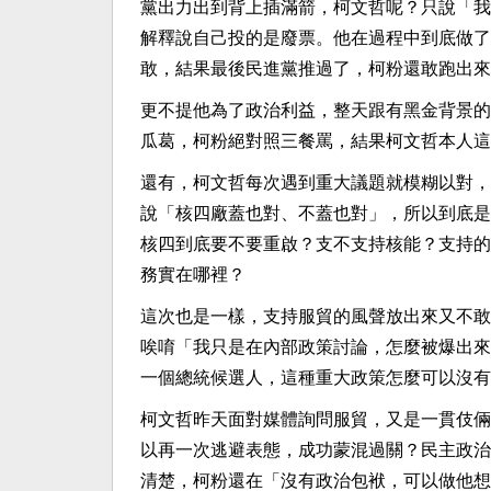
黨出力出到背上插滿箭，柯文哲呢？只說「我
解釋說自己投的是廢票。他在過程中到底做了
敢，結果最後民進黨推過了，柯粉還敢跑出來
更不提他為了政治利益，整天跟有黑金背景的
瓜葛，柯粉絕對照三餐罵，結果柯文哲本人這
還有，柯文哲每次遇到重大議題就模糊以對，
說「核四廠蓋也對、不蓋也對」，所以到底是
核四到底要不要重啟？支不支持核能？支持的
務實在哪裡？
這次也是一樣，支持服貿的風聲放出來又不敢
唉唷「我只是在內部政策討論，怎麼被爆出來
一個總統候選人，這種重大政策怎麼可以沒有
柯文哲昨天面對媒體詢問服貿，又是一貫伎倆
以再一次逃避表態，成功蒙混過關？民主政治的基本
清楚，柯粉還在「沒有政治包袱，可以做他想