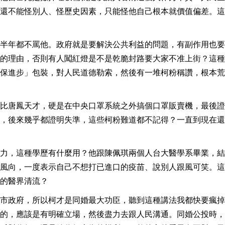
還不能怪別人、怪歷史因素，只能怪他自己根本就價值偏差。這
半年都不罵他。政府就是要解決公共利益的問題，有副作用也要
的理由，否則有人闖紅燈是不是乾脆封路要大家不准上街？這種
保進步」包裝，對人民道德勒索，然後有一堆柯粉稱讚，根本荒
比唐鳳天才，硬是在中央口罩系統之外搞個口罩販賣機，最後證
，後來幾乎都證明失準，這些柯粉難道都不記得？一直到現在還
力，這種學歷有什麼用？他跟陳佩琪兩個人台大醫學系畢業，結
風向，一度表示自己不想打已進口的疫苗、說別人跟風可笑。這
的醫界清流？
市政府，所以柯才是同婚最大功臣，聽到這種講法我都快要瘋掉
的，應該是有明確立場，然後盡力去跟人民溝通。同婚公投時，