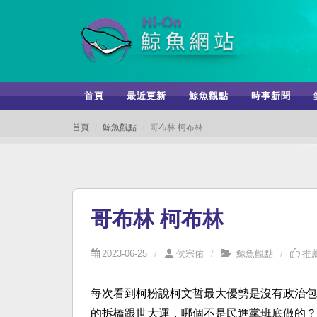
首頁
最近更新
鯨魚觀點
時事新聞
首頁
鯨魚觀點
哥布林 柯布林
哥布林 柯布林
2023-06-25
侯宗佑
鯨魚觀點
推薦
每次看到柯粉說柯文哲最大優勢是沒有政治包
的拆橋跟世大運，哪個不是民進黨班底做的？