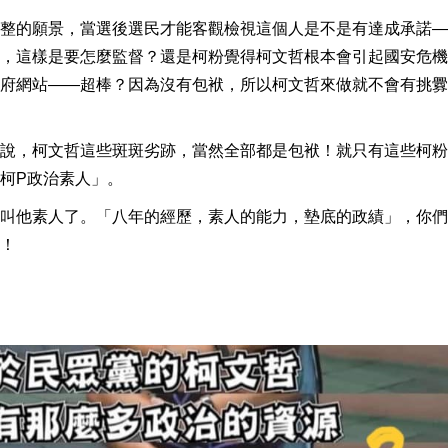
整的願景，當選後選民才能客觀檢視這個人是不是有達成承諾—
，這樣是要怎麼監督？還是柯粉覺得柯文哲根本會引起國安危機
府網站——超棒？因為沒有包袱，所以柯文哲來做就不會有挑釁
說，柯文哲這些斑斑劣跡，當然全部都是包袱！就只有這些柯粉
柯P政治素人」。
叫他素人了。「八年的經歷，素人的能力，墊底的政績」，你們
！