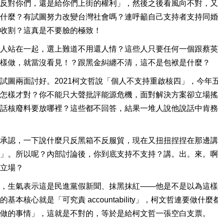
反對你們，還是給你們上街的權利」，然後之後看風向不對，又
什麼？有試圖努力改變台灣社會嗎？連呼籲自己支持者支持同婚
收割？這真是不要臉的極致！
人站在一起，選上難道不用還人情？這些人只要任何一個跟蔡英
樣做，就當沒看見！？跟黑金糾纏不清，這不是包袱是什麼？
試圖兩面討好。2021柯文哲說「個人不支持重啟核四」，今年
怎樣才對？你不能只大聲批評能源危機，面對解決方案卻立場搖
話核廢料要放哪裡？這些都不回答，結果一堆人說他說話中肯務
承認，一下說什麼只反黑箱不反服貿，現在又扭扭捏捏在那邊講
」。所以呢？內部討論後，你到底支持不支持？講。出。來。啊
立場？
，生氣表示這是民進黨假新聞、抹黑抹紅——他是不是以為這樣
核心就是「可究責 accountability」，柯文哲連要做什麼
做的事情」，這就是不對的，等於是給柯文哲一張空白支票。