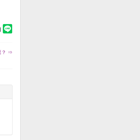
？ ⇒
。