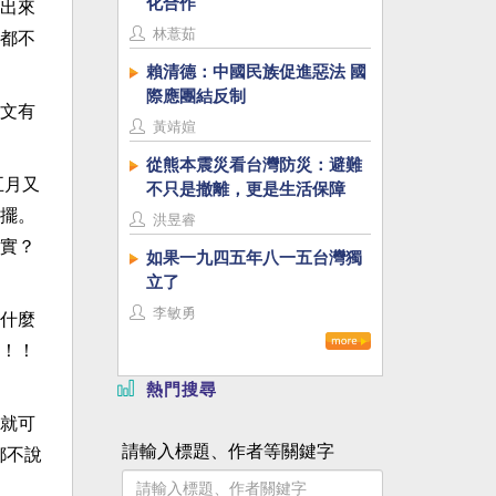
化合作
出來
林薏茹
都不
賴清德：中國民族促進惡法 國
際應團結反制
文有
黃靖媗
從熊本震災看台灣防災：避難
五月又
不只是撤離，更是生活保障
擺。
洪昱睿
實？
如果一九四五年八一五台灣獨
立了
李敏勇
什麼
！！
熱門搜尋
就可
請輸入標題、作者等關鍵字
都不說