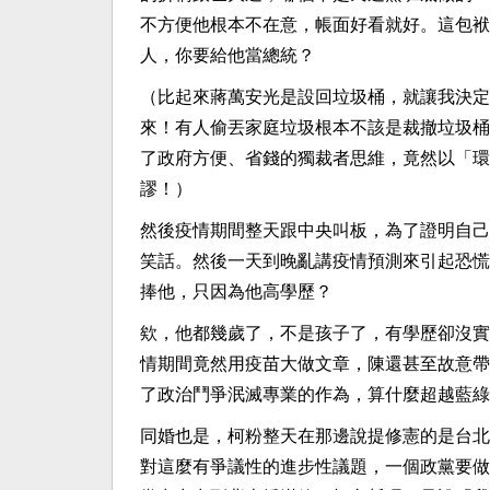
不方便他根本不在意，帳面好看就好。這包袱
人，你要給他當總統？
（比起來蔣萬安光是設回垃圾桶，就讓我決定
來！有人偷丟家庭垃圾根本不該是裁撤垃圾桶
了政府方便、省錢的獨裁者思維，竟然以「環
謬！）
然後疫情期間整天跟中央叫板，為了證明自己
笑話。然後一天到晚亂講疫情預測來引起恐慌
捧他，只因為他高學歷？
欸，他都幾歲了，不是孩子了，有學歷卻沒實
情期間竟然用疫苗大做文章，陳還甚至故意帶
了政治鬥爭泯滅專業的作為，算什麼超越藍綠
同婚也是，柯粉整天在那邊說提修憲的是台北
對這麼有爭議性的進步性議題，一個政黨要做