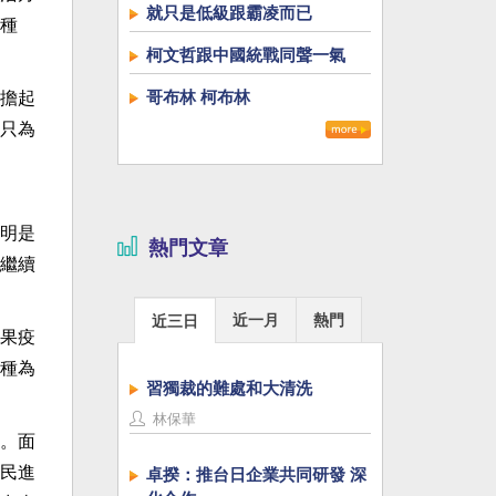
就只是低級跟霸凌而已
種
柯文哲跟中國統戰同聲一氣
哥布林 柯布林
擔起
只為
明是
熱門文章
繼續
近一月
熱門
近三日
果疫
種為
習獨裁的難處和大清洗
林保華
。面
民進
卓揆：推台日企業共同研發 深