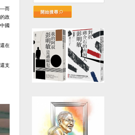
—而
開始搜尋
的政
中國
還在
還支