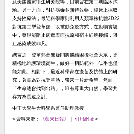
及美國國家衛生研究院等，目前皆在第二期臨床試
驗。另一方面，對抗病毒並無特效藥，臨床上採取
支持性療法；最近科學家則利用人類單株抗體2D22
對抗第二型登革熱，以被動免疫方式，在動物實驗
中，發現能阻止病毒表面抗原和宿主細胞接觸，阻
止感染成效非凡。
總言之，登革熱毫無疑問將繼續困擾社會大眾，除
積極地維護環境衛生，做好一切防範外，似乎也僅
能如此。相對下，最近科學家在疫苗及抗體上的研
究，著實為對抗登革熱，帶來一片新希望。然而
「生命總會找到出路」，唯有尊重大自然，學習共
存方為長遠之計。
中正大學生命科學系兼任助理教授
< 資料來源：
《蘋果日報》
｜
引用網址
>