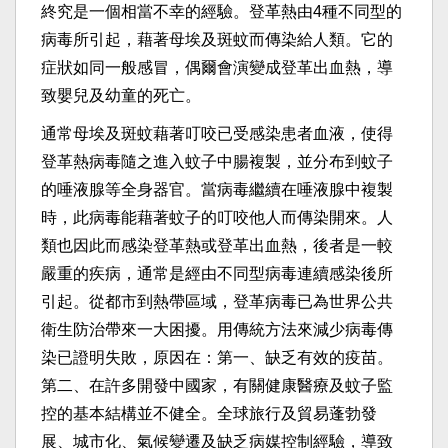
終究是一個相當不幸的經驗。登革熱由4種不同型的
病毒所引起，藉著母埃及斑蚊而傳染給人類。它的
症狀如同一般感冒，偶爾會演變成登革出血熱，導
致嬰兒及幼童的死亡。
通常母埃及斑蚊藉著叮咬已受感染患者血液，使得
登革熱病毒隨之進入蚊子中腸複製，並分布到蚊子
的唾液腺等全身器官。當病毒繼續在唾液腺中複製
時，此病毒能藉著蚊子的叮咬他人而傳染開來。人
類也因此而感染登革熱或登革出血熱，後者是一較
嚴重的疾病，通常是經由不同型病毒連續感染後所
引起。從都市到熱帶區域，登革病毒已為世界公共
衛生防治帶來一大困擾。用傳統方法來減少病毒傳
染已證明失敗，原因在：第一、缺乏有效的疫苗。
第二、在許多開發中國家，有關健康醫療及蚊子監
控的基本結構並不健全。全球旅行及貿易蓬勃發
展、城市化、氣候變遷及缺乏病媒控制經驗，導致