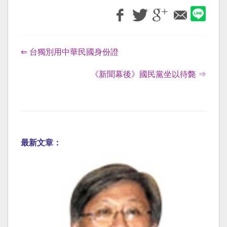
⇐ 台獨別用中華民國身份證
《新聞幕後》國民黨坐以待斃 ⇒
最新文章：