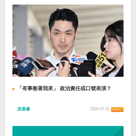
「有事衝著我來」 政治責任或口號表演？
洪昱睿
2026-07-31