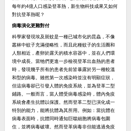
每年約4億人口感染登革熱，新生物科技成果又如何
對抗登革熱呢？
病毒演化更難對付
科學家發現埃及斑蚊是一種已城市化的昆蟲，不像
叢林中蚊子充滿侵略性，而且此種蚊子的生活圈和
人類相近，產卵於露天的積水容器中，並在人們環
境中成長。當牠們更進一步檢視登革出血熱的患者
時，發現幾乎所有的患者先前皆暴露於另一種較溫
和型的病毒。雖然第一次感染時並沒有明顯症狀，
但這病毒卻已引發人體的免疫系統，並為登革二型
鋪路。一般而言，當人體受病毒感染時，體內免疫
系統會產生抗體以保護。然而登革二型已演化成一
特別的能力，能將抗體為其所用。例如：當抗體在
病毒表面時，抗體同時通知巨噬細胞將病毒包圍
住，並將病毒破壞。然而登革病毒非但能逃過免疫