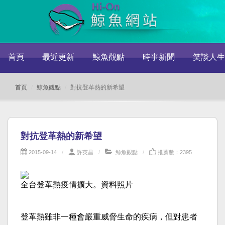
首頁
最近更新
鯨魚觀點
時事新聞
笑談人生
首頁
鯨魚觀點
對抗登革熱的新希望
對抗登革熱的新希望
2015-09-14
許英昌
鯨魚觀點
推薦數：2395
全台登革熱疫情擴大。資料照片
登革熱雖非一種會嚴重威脅生命的疾病，但對患者