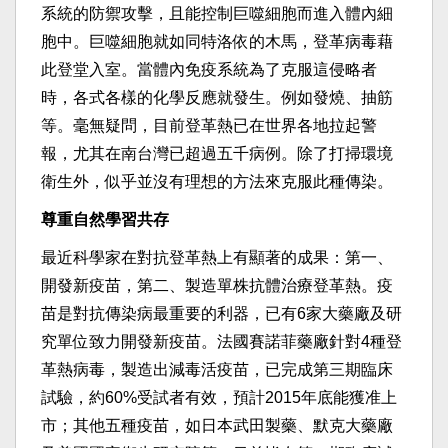
系統的防禦攻擊，且能控制巨噬細胞而進入體內細
胞中。巨噬細胞就如同特洛依的木馬，登革病毒藉
此登堂入室。當體內免疫系統為了克服這侵略者
時，各式各樣的化學反應就發生。例如發燒、抽筋
等。毫無疑問，目前登革熱已在世界各地拉起警
報，尤其在南台灣已超過五千病例。除了打掃環境
衛生外，似乎並沒有理想的方法來克服此種傳染。
尊重自然學習共存
最近科學家在對抗登革熱上有顯著的成果：第一、
開發新疫苗，第二、製造單株抗體治療登革熱。疫
苗是對抗傳染病最重要的利器，已有6家大藥廠及研
究單位致力開發新疫苗。法國賽諾菲藥廠針對4種登
革熱病毒，製造出減毒活疫苗，已完成第三期臨床
試驗，約60%受試者有效，預計2015年底能獲准上
市；其他五種疫苗，如日本武田製藥、默克大藥廠