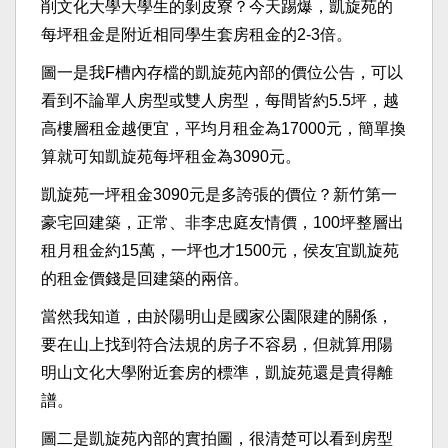
削文化大學大學生的剝皮寮？今天踢爆，凱旋苑的
每坪租金是附近相同學生套房租金的2-3倍。
圖一是我F槽內存檔的凱旋苑內部的價位公告，可以
看到不論單人房型或雙人房型，每間皆約5.5坪，越
高樓層租金越便宜，平均月租金為17000元，簡單換
算就可知凱旋苑每坪租金為3090元。
凱旋苑一坪租金3090元是多誇張的價位？新竹第一
豪宅回建築，正常、非李忠庭友情價，100坪整層出
租月租金約15萬，一坪也才1500元，侯友宜凱旋苑
的租金價錢是回建築的兩倍。
當然我知道，由於陽明山是國家公園限建的關係，
要在山上找到符合法規的房子不容易，但就算用陽
明山文化大學附近套房的標準，凱旋苑還是貴得離
譜。
圖二是凱旋苑內部的實拍圖，很清楚可以看到房型