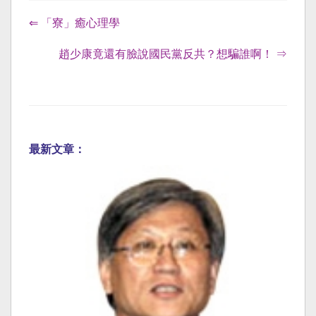
⇐ 「寮」癒心理學
趙少康竟還有臉說國民黨反共？想騙誰啊！ ⇒
最新文章：