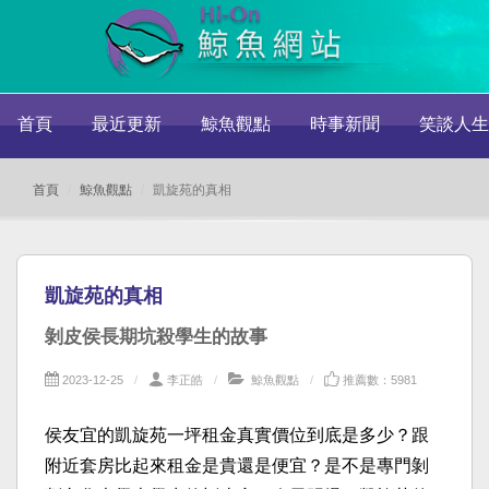
首頁
最近更新
鯨魚觀點
時事新聞
笑談人生
首頁
鯨魚觀點
凱旋苑的真相
凱旋苑的真相
剝皮侯長期坑殺學生的故事
2023-12-25
李正皓
鯨魚觀點
推薦數：5981
侯友宜的凱旋苑一坪租金真實價位到底是多少？跟
附近套房比起來租金是貴還是便宜？是不是專門剝