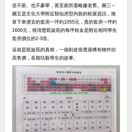
並不新、也不豪華，甚至廁所還略嫌老舊。圖三～
圖五是文化大學附近類似房型內裝的租屋資訊，換
算下來便宜的套房一坪約1055元，貴的套房一坪約
1600元，很清楚凱旋苑的每坪租金是附近相同學生
套房價位的2-3倍。
這就是凱旋苑的真相，一個剝皮侯透過稀有物件抬
高售價，長期坑殺學生的故事。