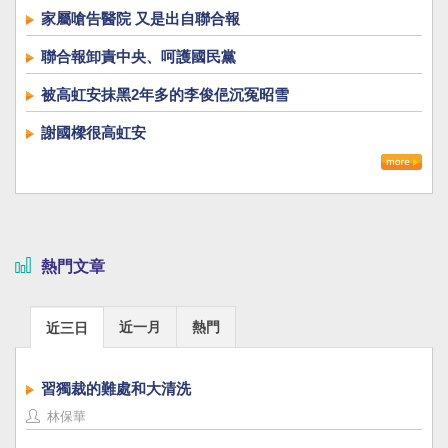
家屬嗆告醫院 又是出自聯合報
聯合報卸責中央、呵護國民黨
被高虹安抹黑2年多的李俊俋沉冤昭雪
謝國樑很高虹安
熱門文章
近一月
熱門
近三日
習獨裁的難處和大清洗
林保華