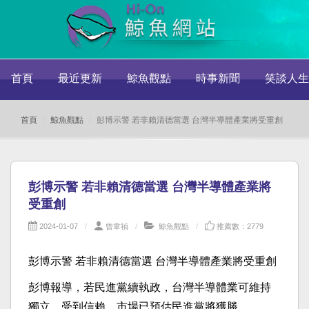
首頁
最近更新
鯨魚觀點
時事新聞
笑談人生
首頁
鯨魚觀點
彭博示警 若非賴清德當選 台灣半導體產業將受重創
彭博示警 若非賴清德當選 台灣半導體產業將
受重創
2024-01-07
曾韋禎
鯨魚觀點
推薦數：2779
彭博示警 若非賴清德當選 台灣半導體產業將受重創
彭博報導，若民進黨續執政，台灣半導體業可維持
獨立、受到信賴，市場已預估民進黨將獲勝。