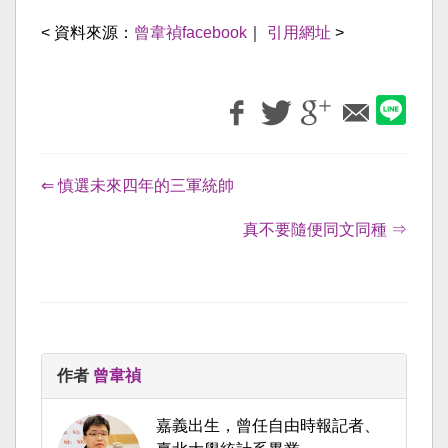
< 資料來源：
曾韋禎facebook
｜
引用網址
>
⇐ 慎選未來四年的三軍統帥
真不要隨便同文同種 ⇒
作者
曾韋禎
嘉義出生，曾任自由時報記者、