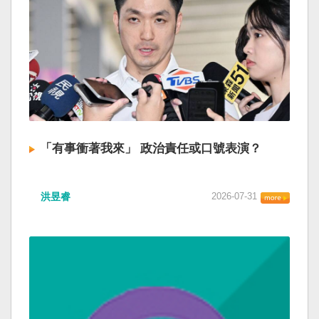
「有事衝著我來」 政治責任或口號表演？
洪昱睿
2026-07-31