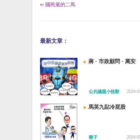
⇐ 國民黨的二馬
最新文章：
蔣 · 市政顧問 · 萬安
公共議題小怪獸
2024-0
馬英九貼冷屁股
樂子
2024-0