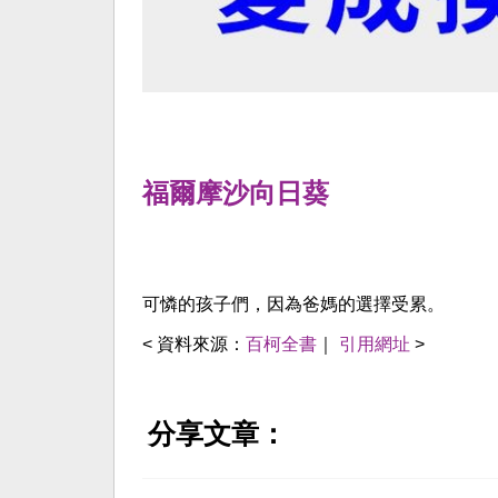
福爾摩沙向日葵
可憐的孩子們，因為爸媽的選擇受累。
< 資料來源：
百柯全書
｜
引用網址
>
分享文章：