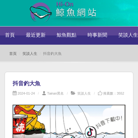
首頁
最近更新
鯨魚觀點
時事新聞
笑談人生
首頁
笑談人生
抖音釣大魚
抖音釣大魚
2024-01-24
Tainan黑名
笑談人生
推薦數：3552