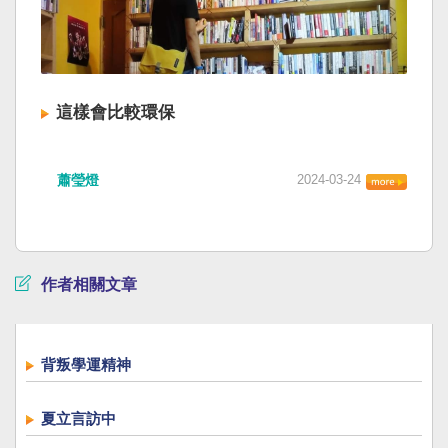
這樣會比較環保
蕭瑩燈
2024-03-24
作者相關文章
背叛學運精神
夏立言訪中