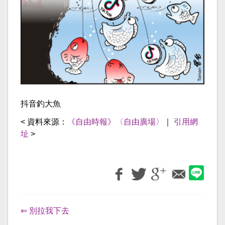
抖音釣大魚
< 資料來源：
《自由時報》〈自由廣場〉
｜
引用網
址
>
⇐ 別拉我下去