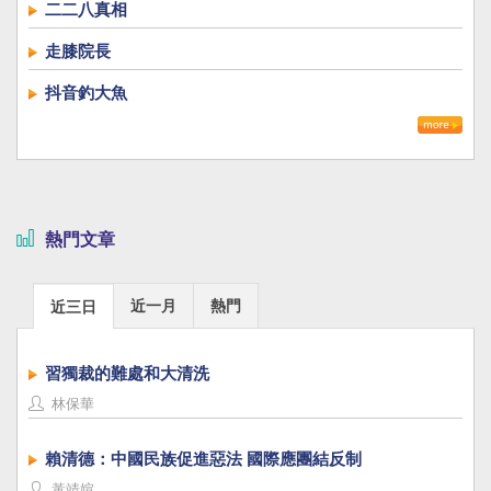
二二八真相
走膝院長
抖音釣大魚
熱門文章
近一月
熱門
近三日
習獨裁的難處和大清洗
林保華
賴清德：中國民族促進惡法 國際應團結反制
黃靖媗