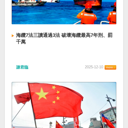
海纜7法三讀通過3法 破壞海纜最高7年刑、罰
千萬
謝君臨
2025-12-10