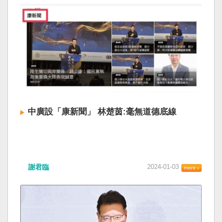
中廣設「康新聞」 林楚茵:毫無道德底線
謝君臨
2024-01-03