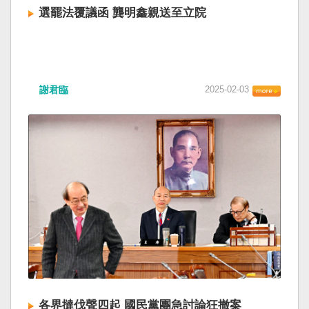
選罷法覆議函 龔明鑫親送至立院
謝君臨
2025-02-03
各界撻伐聲四起 國民黨團急討論狂撤案