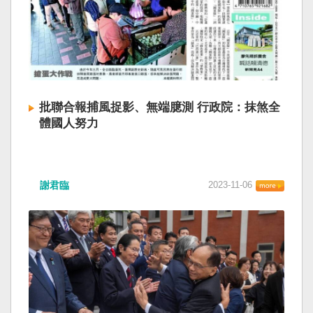
批聯合報捕風捉影、無端臆測 行政院：抹煞全
體國人努力
謝君臨
2023-11-06