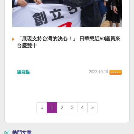
「展現支持台灣的決心！」 日華懇近50議員來
台慶雙十
謝君臨
2023-10-10
«
1
2
3
4
»
熱門文章