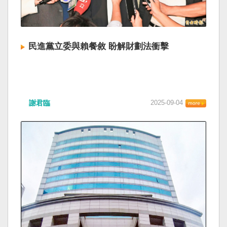
民進黨立委與賴餐敘 盼解財劃法衝擊
謝君臨
2025-09-04