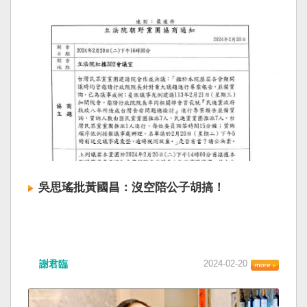
吳思瑤批黃國昌：沒空陪公子胡搞！
謝君臨
2024-02-20