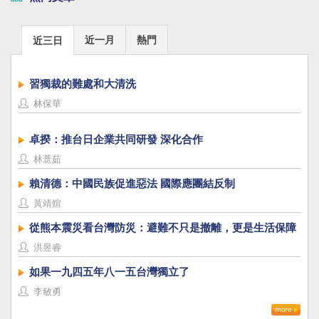
近一月
熱門
近三日
習獨裁的難處和大清洗
林保華
卓揆：推台日企業共同研發 深化合作
林薏茹
賴清德：中國民族促進惡法 國際應團結反制
黃靖媗
從熊本震災看台灣防災：避難不只是撤離，更是生活保障
洪昱睿
如果一九四五年八一五台灣獨立了
李敏勇