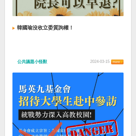
韓國瑜沒收立委質詢權！
公共議題小怪獸
2024-03-15