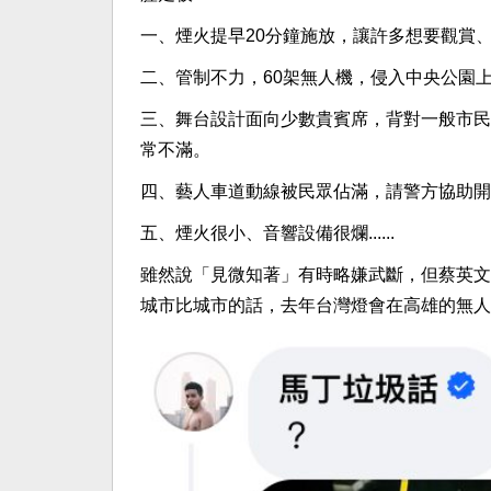
一、煙火提早20分鐘施放，讓許多想要觀賞
二、管制不力，60架無人機，侵入中央公園
三、舞台設計面向少數貴賓席，背對一般市民
常不滿。
四、藝人車道動線被民眾佔滿，請警方協助開
五、煙火很小、音響設備很爛......
雖然說「見微知著」有時略嫌武斷，但蔡英文
城市比城市的話，去年台灣燈會在高雄的無人