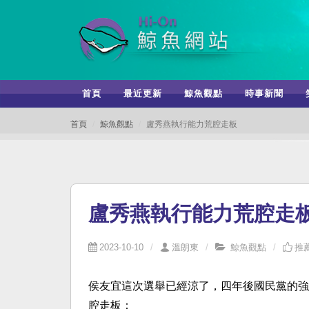
首頁
最近更新
鯨魚觀點
時事新聞
首頁
鯨魚觀點
盧秀燕執行能力荒腔走板
盧秀燕執行能力荒腔走
2023-10-10
溫朗東
鯨魚觀點
推薦
侯友宜這次選舉已經涼了，四年後國民黨的強
腔走板：