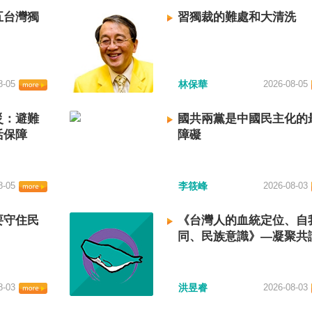
五台灣獨
習獨裁的難處和大清洗
8-05
林保華
2026-08-05
災：避難
國共兩黨是中國民主化的
活保障
障礙
8-05
李筱峰
2026-08-03
要守住民
《台灣人的血統定位、自
同、民族意識》—凝聚共
建立台灣國族認同
8-03
洪昱睿
2026-08-03