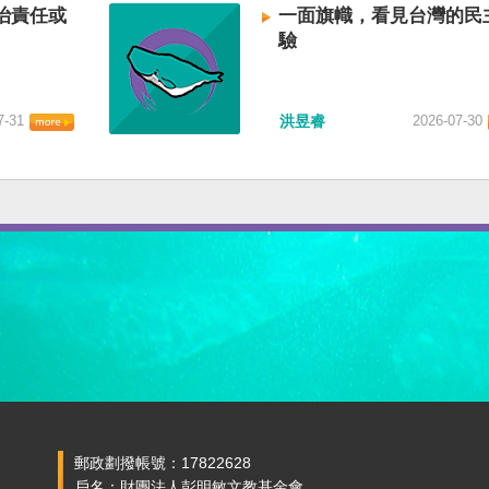
治責任或
一面旗幟，看見台灣的民
驗
7-31
洪昱睿
2026-07-30
郵政劃撥帳號：17822628
戶名：財團法人彭明敏文教基金會