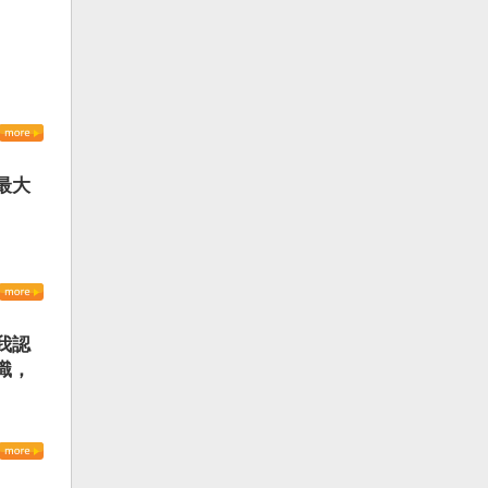
最大
我認
識，