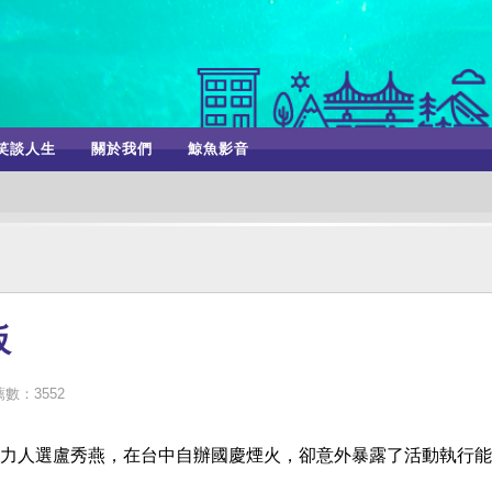
笑談人生
關於我們
鯨魚影音
板
數：3552
力人選盧秀燕，在台中自辦國慶煙火，卻意外暴露了活動執行能