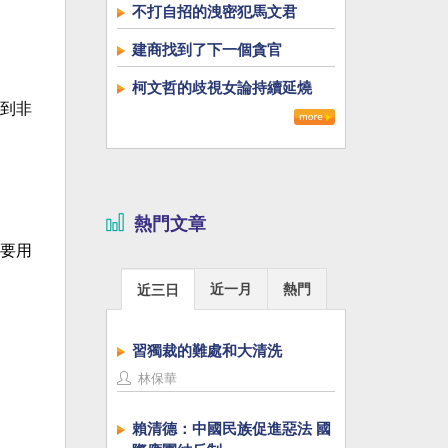
不打自招的洩密犯馬文君
建商找到了下一個貪官
柯文哲的歧視女論持續延燒
到非
熱門文章
要用
近一月
熱門
近三日
習獨裁的難處和大清洗
林保華
賴清德：中國民族促進惡法 國