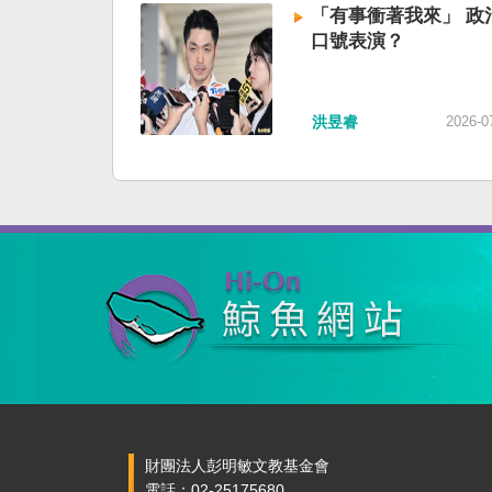
「有事衝著我來」 政
口號表演？
洪昱睿
2026-0
財團法人彭明敏文教基金會
電話：02-25175680