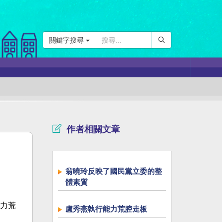
關鍵字搜尋
作者相關文章
翁曉玲反映了國民黨立委的整
體素質
力荒
盧秀燕執行能力荒腔走板