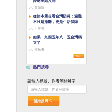
際應團結反制
黃靖媗
從熊本震災看台灣防災：避難
不只是撤離，更是生活保障
洪昱睿
如果一九四五年八一五台灣獨
立了
李敏勇
熱門搜尋
請輸入標題、作者等關鍵字
開始搜尋