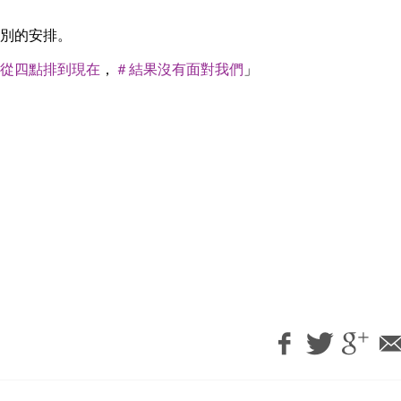
別的安排。
從四點排到現在
，
＃結果沒有面對我們
」