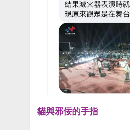
貓與邪佞的手指