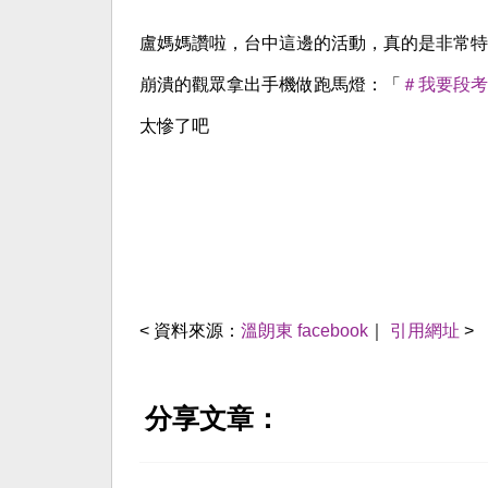
盧媽媽讚啦，台中這邊的活動，真的是非常特
崩潰的觀眾拿出手機做跑馬燈：「
＃我要段考
太慘了吧
< 資料來源：
溫朗東 facebook
｜
引用網址
>
分享文章：