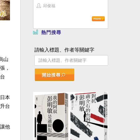
邱俊福
熱門搜尋
請輸入標題、作者等關鍵字
烏山
張，
開始搜尋
台
日本
升台
讓他