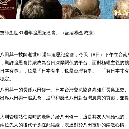
技師逝世81週年追思紀念會。（記者楊金城攝）
八田與一技師逝世81週年追思紀念會，今天（8日）下午在台南
，期許追思會持續成為台日深厚關係的平台，面對極權主義的擴
日本有事」，也是「日本有事，也是台灣有事」、「有日本才有
穩定。
八田與一的長孫八田修一、日本台灣交流協會高雄所長奥正史、
出席八田與一追思會，追思和感念八田對台灣農業的貢獻，並提
大圳管理站任職時的老照片給八田修一，這是其友人寄給他的，
兩位先人的後代子孫在此結緣，表達對於八田技師的崇敬心情。