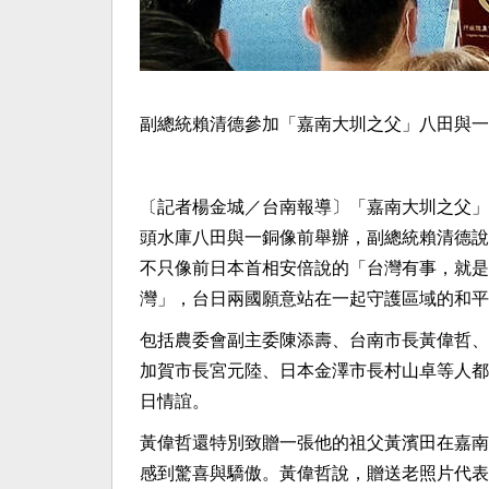
副總統賴清德參加「嘉南大圳之父」八田與一
〔記者楊金城／台南報導〕「嘉南大圳之父」
頭水庫八田與一銅像前舉辦，副總統賴清德說
不只像前日本首相安倍說的「台灣有事，就是
灣」，台日兩國願意站在一起守護區域的和平
包括農委會副主委陳添壽、台南市長黃偉哲、
加賀市長宮元陸、日本金澤市長村山卓等人都
日情誼。
黃偉哲還特別致贈一張他的祖父黃濱田在嘉南
感到驚喜與驕傲。黃偉哲說，贈送老照片代表