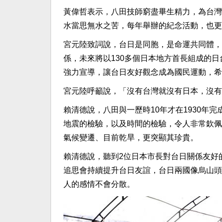
黃偉哲表示，八田技師窮盡畢生精力，為台灣
水當思無水之苦，每年舉辦的紀念活動，也更
宮元陸致詞說，台日是同胞，是命運共同體，
係，未來將以130多個日本地方首長組成的
強力宣導，讓台日友好觀念成為國民運動，希
宮元陸呼籲說，「沒有台灣就沒有日本，沒有
賴清德說，八田與一歷時10年才在1930年
地震的檢驗，以及時間的檢驗，令人非常欽佩
氣候變遷、目前乾旱，更突顯其珍貴。
賴清德說，聽到2位日本市長對台日關係友好
追思會持續提升台日友誼，台日兩國像烏山頭
人的感情不會分散。