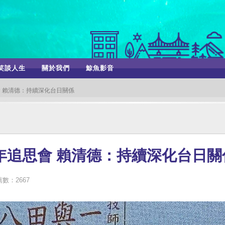
笑談人生
關於我們
鯨魚影音
會 賴清德：持續深化台日關係
年追思會 賴清德：持續深化台日關
數：2667