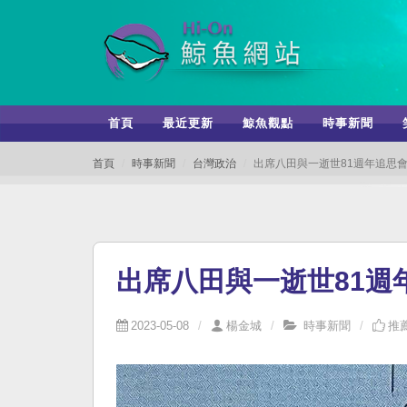
首頁
最近更新
鯨魚觀點
時事新聞
首頁
時事新聞
台灣政治
出席八田與一逝世81週年追思
出席八田與一逝世81週
2023-05-08
楊金城
時事新聞
推薦