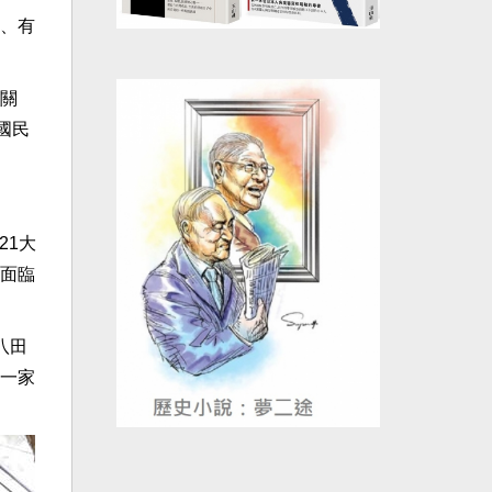
、有
關
國民
21大
面臨
八田
一家