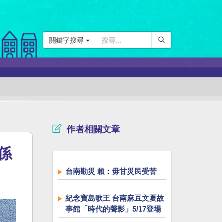
關鍵字搜尋
作者相關文章
係
台南勘災 賴：毋甘災民受苦
紀念寶島歌王 台南麻豆文夏故
事館「時代的聲影」5/17登場