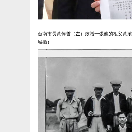
台南市長黃偉哲（左）致贈一張他的祖父黃濱
城攝）