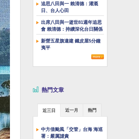
追思八田與一 賴清德：灌溉
日、台人心田
出席八田與一逝世81週年追思
會 賴清德：持續深化台日關係
新營五星旗違建 鐵皮屋5分鐘
夷平
熱門文章
近一月
熱門
近三日
中方借颱風「交管」台海 海巡
署：嚴厲譴責