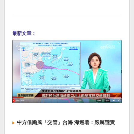
最新文章：
中方借颱風「交管」台海 海巡署：嚴厲譴責