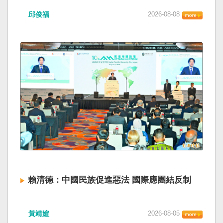
邱俊福
2026-08-08
賴清德：中國民族促進惡法 國際應團結反制
黃靖媗
2026-08-05