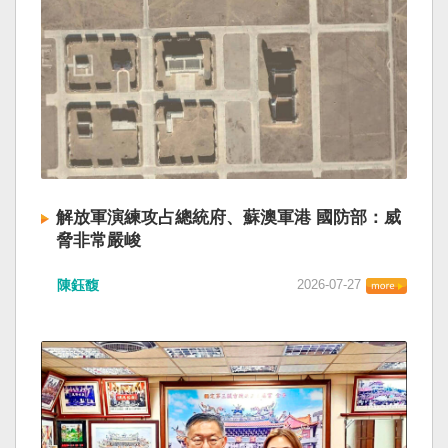
解放軍演練攻占總統府、蘇澳軍港 國防部：威
脅非常嚴峻
陳鈺馥
2026-07-27