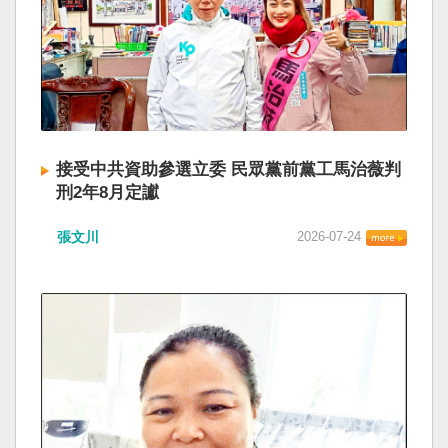
接受中共資助參選立委 民眾黨前黨工馬治薇判
刑2年8月定讞
張文川
2026-07-24