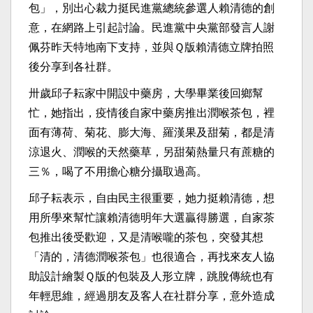
包」，別出心裁力挺民進黨總統參選人賴清德的創
意，在網路上引起討論。民進黨中央黨部發言人謝
佩芬昨天特地南下支持，並與Ｑ版賴清德立牌拍照
後分享到各社群。
卅歲邱子耘家中開設中藥房，大學畢業後回鄉幫
忙，她指出，疫情後自家中藥房推出潤喉茶包，裡
面有薄荷、菊花、膨大海、羅漢果及甜菊，都是清
涼退火、潤喉的天然藥草，另甜菊熱量只有蔗糖的
三％，喝了不用擔心糖分攝取過高。
邱子耘表示，自由民主很重要，她力挺賴清德，想
用所學來幫忙讓賴清德明年大選贏得勝選，自家茶
包推出後受歡迎，又是清喉嚨的茶包，突發其想
「清的，清德潤喉茶包」也很適合，再找來友人協
助設計繪製Ｑ版的包裝及人形立牌，跳脫傳統也有
年輕思維，經過朋友及客人在社群分享，意外造成