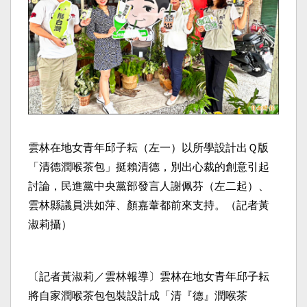
雲林在地女青年邱子耘（左一）以所學設計出Ｑ版
「清德潤喉茶包」挺賴清德，別出心裁的創意引起
討論，民進黨中央黨部發言人謝佩芬（左二起）、
雲林縣議員洪如萍、顏嘉葦都前來支持。（記者黃
淑莉攝）
〔記者黃淑莉／雲林報導〕雲林在地女青年邱子耘
將自家潤喉茶包包裝設計成「清『德』潤喉茶