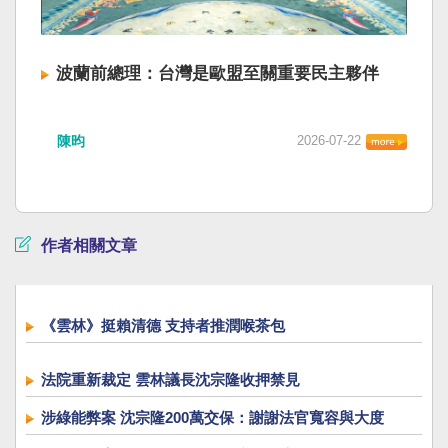
波蘭前總理：台灣是歐盟至關重要民主夥伴
陳昀
2026-07-22
作者相關文章
《雲林》挺賴清德 支持者推潤喉茶包
法院重新裁定 雲林議長沈宗隆收押禁見
涉綠能弊案 沈宗隆200萬交保：謝謝法官寬容與大度