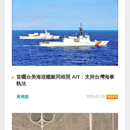
首曬台美海巡艦艇同框照 AIT：支持台灣海事
執法
黃靖媗
2026-07-29