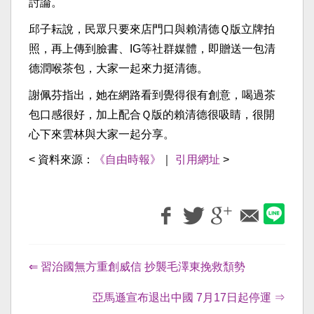
討論。
邱子耘說，民眾只要來店門口與賴清德Ｑ版立牌拍
照，再上傳到臉書、IG等社群媒體，即贈送一包清
德潤喉茶包，大家一起來力挺清德。
謝佩芬指出，她在網路看到覺得很有創意，喝過茶
包口感很好，加上配合Ｑ版的賴清德很吸睛，很開
心下來雲林與大家一起分享。
< 資料來源：
《自由時報》
｜
引用網址
>
⇐ 習治國無方重創威信 抄襲毛澤東挽救頹勢
亞馬遜宣布退出中國 7月17日起停運 ⇒