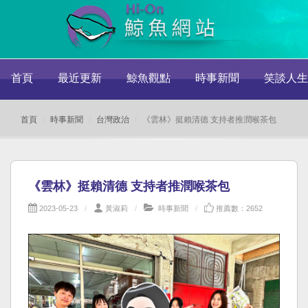
首頁
最近更新
鯨魚觀點
時事新聞
笑談人生
首頁
時事新聞
台灣政治
《雲林》挺賴清德 支持者推潤喉茶包
《雲林》挺賴清德 支持者推潤喉茶包
2023-05-23
黃淑莉
時事新聞
推薦數：2652