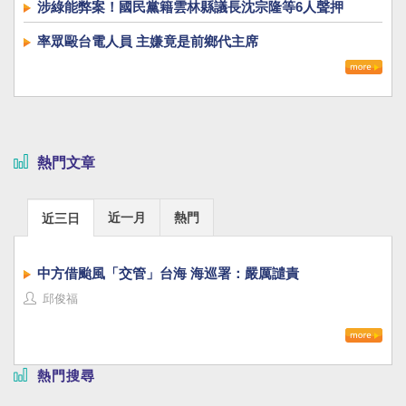
涉綠能弊案！國民黨籍雲林縣議長沈宗隆等6人聲押
率眾毆台電人員 主嫌竟是前鄉代主席
熱門文章
近一月
熱門
近三日
中方借颱風「交管」台海 海巡署：嚴厲譴責
邱俊福
熱門搜尋