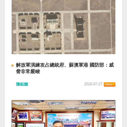
解放軍演練攻占總統府、蘇澳軍港 國防部：威
脅非常嚴峻
陳鈺馥
2026-07-27