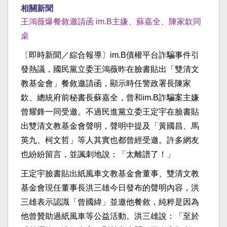
相關新聞
王鴻薇爆餐敘邀請函 im.B主嫌、蘇嘉全、陳家欽同
桌
〔即時新聞／綜合報導〕im.B債權平台詐騙事件引
發熱議，國民黨立委王鴻薇昨在臉書貼出「雙清文
教基金會」餐敘邀請函，顯示時任警政署長陳家
欽、總統府前秘書長蘇嘉全，曾和im.B詐騙案主嫌
曾耀鋒一同受邀。不過民進黨立委王定宇在臉書貼
出雙清文教基金會聲明，聲明中提及「黃國昌、馬
英九、柯文哲」等人其實也都曾經受邀。許多網友
也紛紛留言，並諷刺地說：「太離譜了！」
王定宇臉書貼出紙風車文教基金會董事、雙清文教
基金會現任董事長洪三雄今日發布的聲明內容，洪
三雄表示認識「曾國緯」並邀他餐敘，純粹是因為
他曾贊助過紙風車等公益活動。洪三雄說：「至於