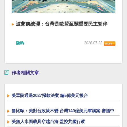
波蘭前總理：台灣是歐盟至關重要民主夥伴
陳昀
2026-07-22
作者相關文章
美眾院通過2027撥款法案 編5億美元援台
魯比歐：美對台政策不變 台灣140億美元軍購案 審議中
美無人水面載具穿越台海 監控共艦行蹤