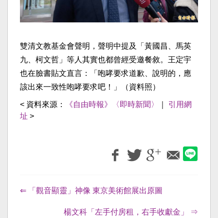
雙清文教基金會聲明，聲明中提及「黃國昌、馬英
九、柯文哲」等人其實也都曾經受邀餐敘。王定宇
也在臉書貼文直言：「咆哮要求道歉、說明的，應
該出來一致性咆哮要求吧！」（資料照）
< 資料來源：
《自由時報》〈即時新聞〉
｜
引用網
址
>
⇐ 「觀音顯靈」神像 東京美術館展出原圖
楊文科「左手付房租，右手收獻金」 ⇒