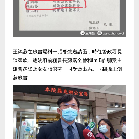
王鴻薇在臉書爆料一張餐敘邀請函，時任警政署長
陳家欽、總統府前秘書長蘇嘉全曾和im.B詐騙案主
嫌曾耀鋒及女友張淑芬一同受邀出席。（翻攝王鴻
薇臉書）