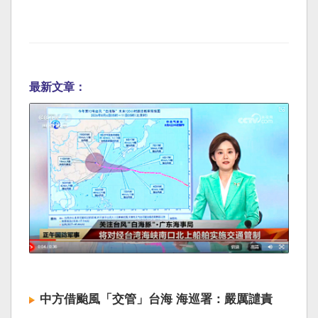
最新文章：
中方借颱風「交管」台海 海巡署：嚴厲譴責