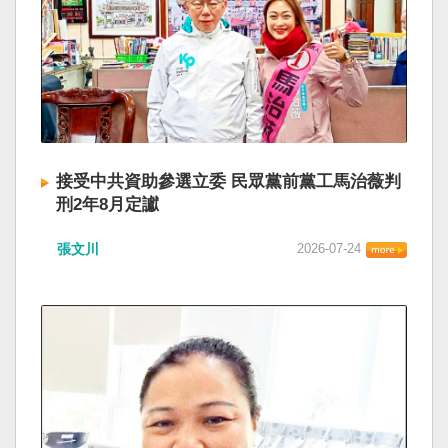
接受中共資助參選立委 民眾黨前黨工馬治薇判
刑2年8月定讞
張文川
2026-07-24