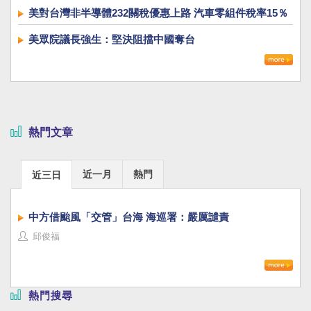
美對台灣非半導體232關稅優惠上路 汽車零組件稅率15％
美眾院議長強生：堅決阻擋中國奪台
熱門文章
近一月
熱門
近三日
中方借颱風「交管」台海 海巡署：嚴厲譴責
邱俊福
熱門搜尋