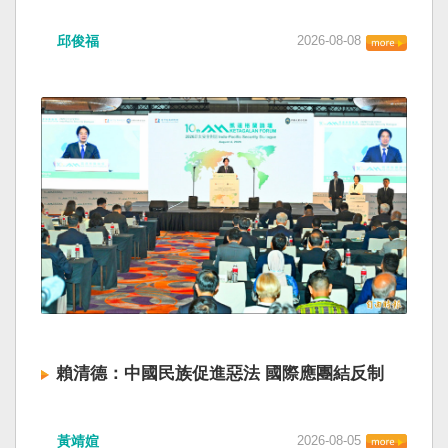
邱俊福
2026-08-08
賴清德：中國民族促進惡法 國際應團結反制
黃靖媗
2026-08-05