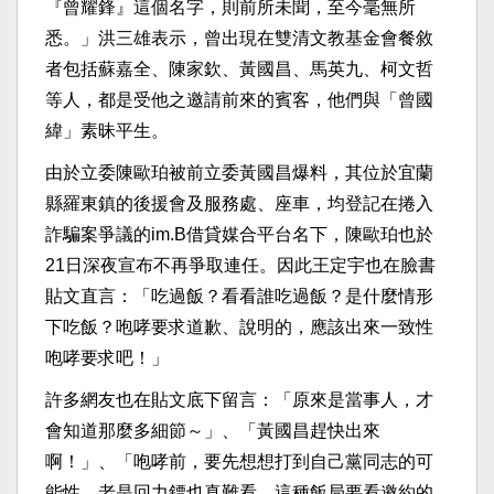
『曾耀鋒』這個名字，則前所未聞，至今毫無所
悉。」洪三雄表示，曾出現在雙清文教基金會餐敘
者包括蘇嘉全、陳家欽、黃國昌、馬英九、柯文哲
等人，都是受他之邀請前來的賓客，他們與「曾國
緯」素昧平生。
由於立委陳歐珀被前立委黃國昌爆料，其位於宜蘭
縣羅東鎮的後援會及服務處、座車，均登記在捲入
詐騙案爭議的im.B借貸媒合平台名下，陳歐珀也於
21日深夜宣布不再爭取連任。因此王定宇也在臉書
貼文直言：「吃過飯？看看誰吃過飯？是什麼情形
下吃飯？咆哮要求道歉、說明的，應該出來一致性
咆哮要求吧！」
許多網友也在貼文底下留言：「原來是當事人，才
會知道那麼多細節～」、「黃國昌趕快出來
啊！」、「咆哮前，要先想想打到自己黨同志的可
能性。老是回力鏢也真難看。這種飯局要看邀約的