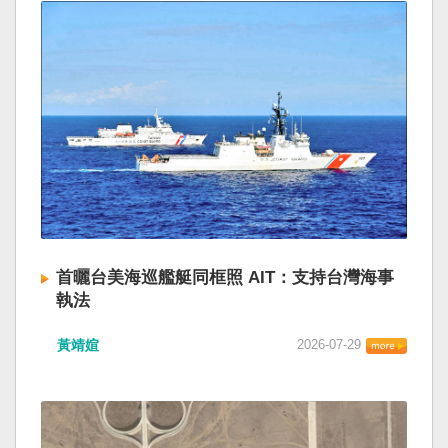
首曬台美海巡艦艇同框照 AIT：支持台灣海事
執法
黃靖媗
2026-07-29