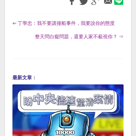
⇐ 丁學忠：我不要講撞船事件，我要說你的態度
整天問白癡問題，還要人家不藐視你？ ⇒
最新文章：