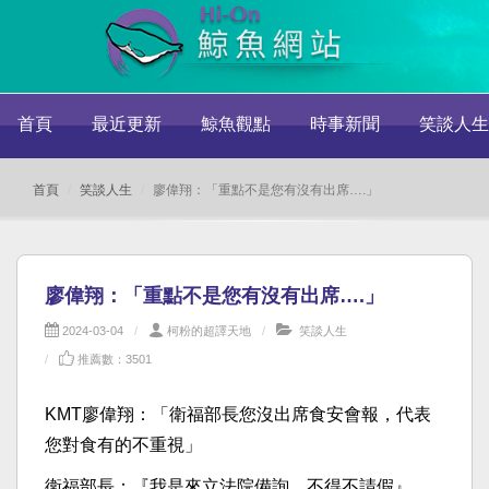
首頁
最近更新
鯨魚觀點
時事新聞
笑談人生
首頁
笑談人生
廖偉翔：「重點不是您有沒有出席….」
廖偉翔：「重點不是您有沒有出席….」
2024-03-04
柯粉的超譯天地
笑談人生
推薦數：3501
KMT廖偉翔：「衛福部長您沒出席食安會報，代表
您對食有的不重視」
衛福部長：『我是來立法院備詢，不得不請假』