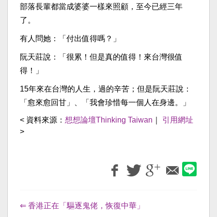
部落長輩都當成婆婆一樣來照顧，至今已經三年
了。
有人問她：「付出值得嗎？」
阮天莊說：「很累！但是真的值得！來台灣很值
得！」
15年來在台灣的人生，過的辛苦；但是阮天莊說：
「愈來愈回甘」、「我會珍惜每一個人在身邊。」
< 資料來源：
想想論壇Thinking Taiwan
｜
引用網址
>
⇐ 香港正在「驅逐鬼佬，恢復中華」