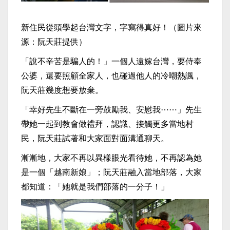
新住民從頭學起台灣文字，字寫得真好！（圖片來
源：阮天莊提供）
「說不辛苦是騙人的！」一個人遠嫁台灣，要侍奉
公婆，還要照顧全家人，也碰過他人的冷嘲熱諷，
阮天莊幾度想要放棄。
「幸好先生不斷在一旁鼓勵我、安慰我⋯⋯」先生
帶她一起到教會做禮拜，認識、接觸更多當地村
民，阮天莊試著和大家面對面溝通聊天。
漸漸地，大家不再以異樣眼光看待她，不再認為她
是一個「越南新娘」；阮天莊融入當地部落，大家
都知道：「她就是我們部落的一分子！」