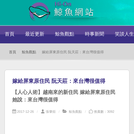
首頁
最近更新
鯨魚觀點
時事新聞
笑談人生
首頁
鯨魚觀點
嫁給屏東原住民 阮天莊：來台灣很值得
嫁給屏東原住民 阮天莊：來台灣很值得
【人心人術】越南來的新住民 嫁給屏東原住民
她說：來台灣很值得
2017-12-26
張肇烜
鯨魚觀點
推薦數：3092