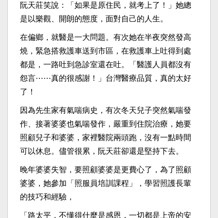
阮天莊笑說：「如果是原住民，就考上了！」她總
是以樂觀、開朗的態度，面對自己的人生。
在偏鄉，就醫是一大問題。有次她在半夜突然發高
燒，緊急搭救護車送到市區，在救護車上吐得到處
都是，一路吐到急診室還在吐。「醫護人員都沒有
怨言⋯⋯真的很感謝！」台灣醫療品質，真的太好
了！
因為先生家有氣喘病史，有次冬天兒子突然氣喘發
作、接著婆婆也氣喘發作，嚴重到住院治療，她要
照顧兒子和婆婆，家裡醫院兩頭跑，沒有一點時間
可以休息。儘管很累，阮天莊卻還是堅持下去。
晚年婆婆失智，要照顧婆婆是更費心了，為了照顧
婆婆，她參加「照服員培訓課程」，學習照護長輩
的技巧和經驗，
「路太平，不懂得什麼是感恩，一切都是上帝的安