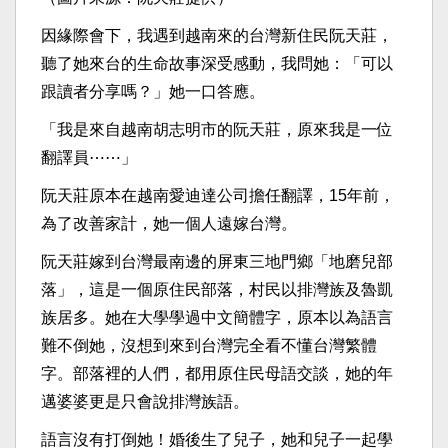
因緣際會下，我遇到越南來的台灣新住民阮天莊，
聽了她來台的生命故事深受感動，我問她：「可以
跟讀者分享嗎？」她一口答應。
「我是來自越南胡志明市的阮天莊，原來我是一位
翻譯員⋯⋯」
阮天莊原本在越南愛迪達公司擔任翻譯，15年前，
為了改善家計，她一個人遠嫁台灣。
阮天莊嫁到台灣最南邊的屏東三地門鄉「地磨兒部
落」，這是一個原住民部落，村民以排灣族及魯凱
族居多。她在大學學過中文簡體字，原本以為語言
難不倒她，沒想到來到台灣完全看不懂台灣繁體
字。部落裡的人們，都用原住民母語交談，她的年
邁婆婆更是只會說排灣族語。
語言沒有打倒她！婚後生了兒子，她和兒子一起學