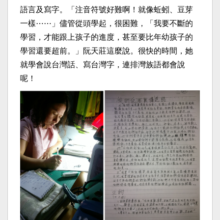
語言及寫字。「注音符號好難啊！就像蚯蚓、豆芽
一樣⋯⋯」儘管從頭學起，很困難，「我要不斷的
學習，才能跟上孩子的進度，甚至要比年幼孩子的
學習還要超前。」阮天莊這麼說。很快的時間，她
就學會說台灣話、寫台灣字，連排灣族語都會說
呢！