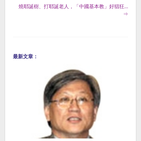
燒耶誕樹、打耶誕老人，「中國基本教」好猖狂...
⇒
最新文章：