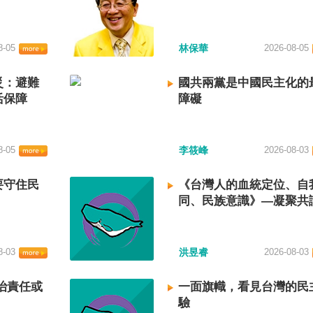
8-05
林保華
2026-08-05
災：避難
國共兩黨是中國民主化的
活保障
障礙
8-05
李筱峰
2026-08-03
要守住民
《台灣人的血統定位、自
同、民族意識》—凝聚共
建立台灣國族認同
8-03
洪昱睿
2026-08-03
治責任或
一面旗幟，看見台灣的民
驗