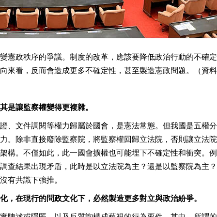
變憲政秩序的爭議。制度的改革，應該要降低政治行動的不確定
向來看，反而會造成更多不確定性，甚至製造憲政問題。（資料
其是讓監察權變得更複雜。
證、文件調閱等權力歸屬於國會，是憲法常態。但我國是五權分
力。除非直接廢除監察院，將監察權回歸立法院，否則讓立法院
架構。不僅如此，此一國會擴權也可能埋下不確定性和衝突。例
調查結果出現矛盾，此時是以立法院為主？還是以監察院為主？
沒有共識下強推。
化，在現行的問政文化下，必然製造更多對立與政治紛爭。
實陳述或隱匿，以及反質詢構成藐視的行為要件。其中，所謂的