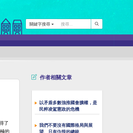
關鍵字搜尋
作者相關文章
以矛盾多數強推國會擴權，是
民粹凌駕憲政的危機
得了
我們不要沒有國際格局與展
極的
望、只有仇恨的總統