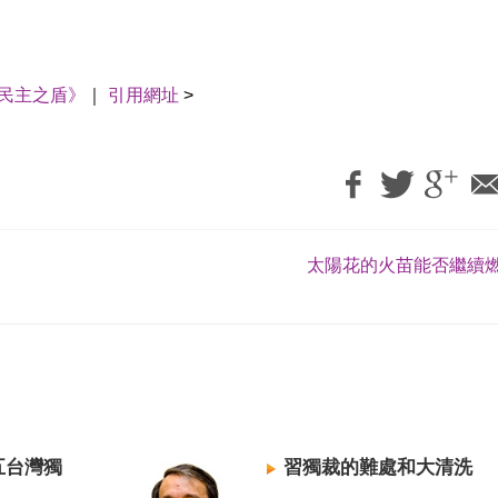
民主之盾》
｜
引用網址
>
太陽花的火苗能否繼續燃
五台灣獨
習獨裁的難處和大清洗