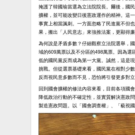
掩護了韓國瑜當選為立法院院長。爾後，國民
擴權，並可能改變日後憲政運作的精神。這一
事實上相當諷刺。一方面忽略了民進黨不但也
果，搬出「人民意志」來強推法案，更顯得廉
為何說是矛盾多數？仔細觀察立法院選舉，國民
域的609萬票以及不分區的498萬票。因為
低的國民黨反而成為第一大黨。誠然，這是現
挑戰。但從選票基礎來看，國民黨在相對少數
反而視民意多數而不見，恐怕將引發更多對立
回到國會擴權的修法內容來看，目前各項國會
降低政治行動的不確定性，並實質解決憲政問
製造憲政問題。以「國會調查權」、「藐視國