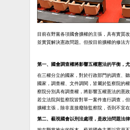
目前在野黨各項國會擴權的主張，具有實質改
並實質解決憲政問題。但按目前擴權的修法方
第一、國會調查權將影響五權憲法的平衡，尤
在三權分立的國家，對於行政部門的調查、聽
國家，調查權、文件調閱，皆屬於監察院的權
察院分別具有調查權，將影響五權憲法的憲政
若立法院與監察院皆對單一案件進行調查，但
擴權主張，除非直接廢除監察院，否則不宜在
第二、藐視國會以刑法處理，是政治問題法律
按在野黨推出的版本，藐視國會主要以官員不