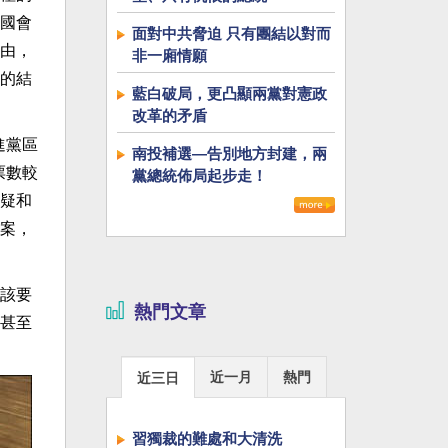
國會
面對中共脅迫 只有團結以對而
由，
非一廂情願
的結
藍白破局，更凸顯兩黨對憲政
改革的矛盾
進黨區
南投補選—告別地方封建，兩
票數較
黨總統佈局起步走！
疑和
案，
該要
熱門文章
甚至
近一月
熱門
近三日
習獨裁的難處和大清洗