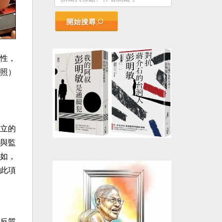
開始搜尋
性，
照）
立的
與監
如，
此項
反質