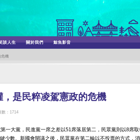
笑談人生
關於我們
鯨魚影音
的危機
權，是民粹凌駕憲政的危機
數：1714
院第一大黨，民進黨一席之差以51席落居第二，民眾黨則以8席取
鍵少數。新國會開議之後，民眾黨在第二輪以不投票的方式，消