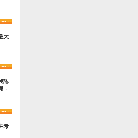
最大
我認
識，
主考