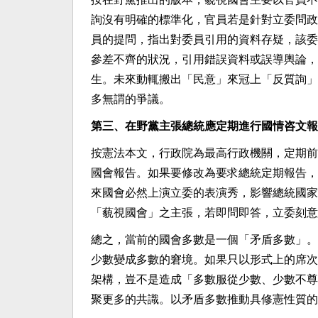
詢沒有明確的標準化，官員若是針對立委問政
員的提問，指出對委員引用的資料存疑，該委
參差不齊的狀況，引用錯誤資料或誤導輿論，
生。未來動輒搬出「民意」來冠上「反質詢」
多無謂的爭議。
第三、在野黨主張總統應定期進行國情咨文報
按憲法本文，行政院為最高行政機關，定期前
國會報告。如果要修改為要求總統定期報告，
來國會必然上演立委的表演秀，影響總統國家
「藐視國會」之主張，若即問即答，立委刻意
總之，當前的國會多數是一個「矛盾多數」。
少數變成多數的窘境。如果只以形式上的席次
架構，豈不是造成「多數服從少數、少數不尊
聚更多的共識。以矛盾多數推動具修憲性質的