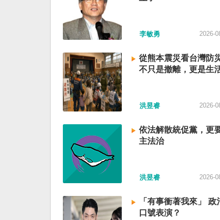
李敏勇
2026-0
從熊本震災看台灣防
不只是撤離，更是生
洪昱睿
2026-0
依法解散統促黨，更
主法治
洪昱睿
2026-0
「有事衝著我來」 政
口號表演？