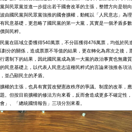
黨與民眾黨並進一步提出若干國會改革的主張，整體方向是朝向
波由國民黨與民眾黨強推的國會擴權，動輒以「人民意志」為理
有民意基礎，更忽略了國民黨的第一大黨，其實是一個矛盾多數
價與民粹。
黨在區域立委獲得540萬票，不分區獲得476萬票，均低於民
選區劃分的關係，造成票票不等值的結果，更在轉化為席次之後，
行選制下的結果，因此國民黨成為第一大黨的政治事實也無庸質
的民意基礎上，以代表人民意志這種民粹式的言論來強推各項法
，並凸顯民主的矛盾。
擴權的主張，也具有實質改變憲政秩序的爭議。制度的改革，應
題。但按目前擴權的修法方向來看，反而會造成更多不確定性，
會」、「總統國情報告」三項分別來看。