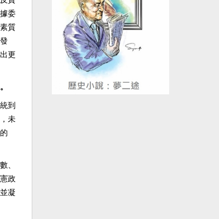
據委
素質
發
出更
。
統到
，未
的
數、
憲政
並凝