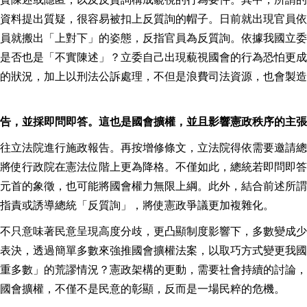
資料提出質疑，很容易被扣上反質詢的帽子。日前就出現官員依
員就搬出「上對下」的姿態，反指官員為反質詢。依據我國立委
是否也是「不實陳述」？立委自己出現藐視國會的行為恐怕更成
的狀況，加上以刑法公訴處理，不但是浪費司法資源，也會製造
告，並採即問即答。這也是國會擴權，並且影響憲政秩序的主張
往立法院進行施政報告。再按增修條文，立法院得依需要邀請總
將使行政院在憲法位階上更為降格。不僅如此，總統若即問即答
元首的象徵，也可能將國會權力無限上綱。此外，結合前述所謂
指責或誘導總統「反質詢」，將使憲政爭議更加複雜化。
不只意味著民意呈現高度分歧，更凸顯制度影響下，多數變成少
表決，透過簡單多數來強推國會擴權法案，以取巧方式變更我國
重多數」的荒謬情況？憲政架構的更動，需要社會持續的討論，
國會擴權，不僅不是民意的彰顯，反而是一場民粹的危機。