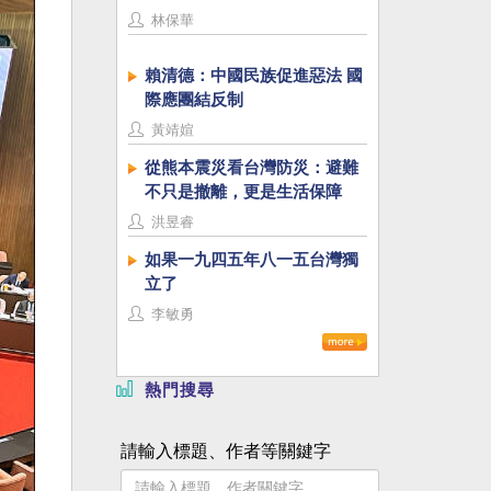
林保華
賴清德：中國民族促進惡法 國
際應團結反制
黃靖媗
從熊本震災看台灣防災：避難
不只是撤離，更是生活保障
洪昱睿
如果一九四五年八一五台灣獨
立了
李敏勇
熱門搜尋
請輸入標題、作者等關鍵字