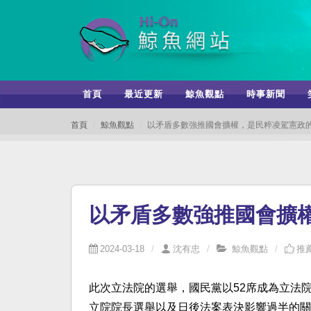
首頁
最近更新
鯨魚觀點
時事新聞
首頁
鯨魚觀點
以矛盾多數強推國會擴權，是民粹凌駕憲政
以矛盾多數強推國會擴
2024-03-18
沈有忠
鯨魚觀點
推薦
此次立法院的選舉，國民黨以52席成為立法
立院院長選舉以及日後法案表決影響過半的關