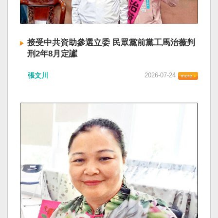
接受中共資助參選立委 民眾黨前黨工馬治薇判
刑2年8月定讞
張文川
2026-07-24