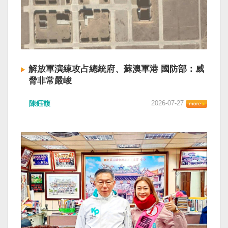
解放軍演練攻占總統府、蘇澳軍港 國防部：威
脅非常嚴峻
陳鈺馥
2026-07-27