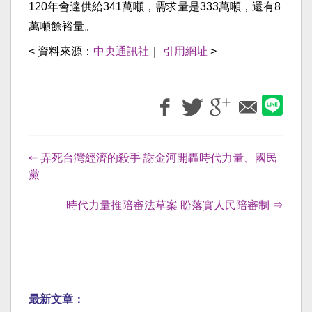
120年會達供給341萬噸，需求量是333萬噸，還有8
萬噸餘裕量。
< 資料來源：
中央通訊社
｜
引用網址
>
⇐ 弄死台灣經濟的殺手 謝金河開轟時代力量、國民
黨
時代力量推陪審法草案 盼落實人民陪審制 ⇒
最新文章：