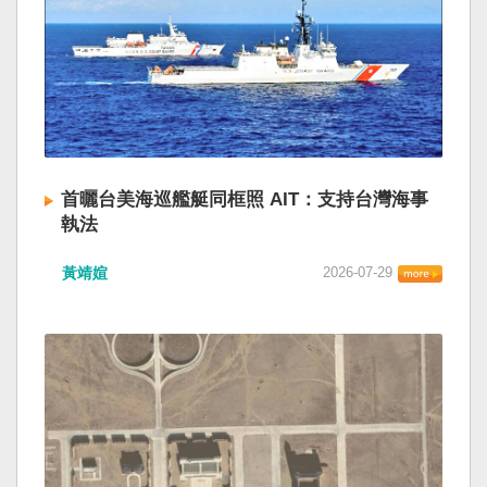
首曬台美海巡艦艇同框照 AIT：支持台灣海事
執法
黃靖媗
2026-07-29