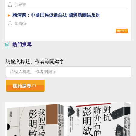
識，建立台灣國族認同
洪昱睿
賴清德：中國民族促進惡法 國際應團結反制
黃靖媗
熱門搜尋
請輸入標題、作者等關鍵字
開始搜尋