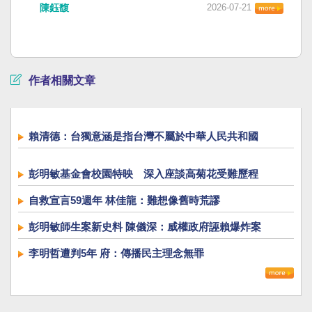
陳鈺馥
2026-07-21
作者相關文章
賴清德：台獨意涵是指台灣不屬於中華人民共和國
彭明敏基金會校園特映 深入座談高菊花受難歷程
自救宣言59週年 林佳龍：難想像舊時荒謬
彭明敏師生案新史料 陳儀深：威權政府誣賴爆炸案
李明哲遭判5年 府：傳播民主理念無罪