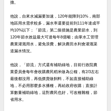
擔。
他說，自來水減漏要加速，120年能降到10%，南部
地區用水需求較多，漏水率還要提前到111年達成平
均10%以下；「節流」第二個措施是農業節水，到
120年節水效益最大可達每年8億噸；由掌水工管理
農業灌溉用水，避免浪費，解決農田水利會灌溉渠
道漏水情況。
他說，「節流」方式還有補助綠地，目前行政院農
業委員會每年會收購農民稻米做為公糧，有2/3左右
最後都沒用，再低價賣做飼料，不如直接補助綠
地，不必用那麼多水播種，再給政府收購；直接計
算數量補助綠地，這對農民也好，可改種雜糧，節
省用水。