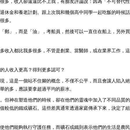
很多，收入卻遠遠比不上我，有臉友評論說：因為「不可替代性
退休金和養老計劃。跟上次我和幾個高中同學一起吃飯的時候話
很多。
「郵」，而是「油」，考船員，然後可以一直住在船上，另外買
多收入都比我多很多，不管是創業、當醫師，或在業界工作，這
的人收入更高？得到更多認可？
現，這是一個站不住腳的概念，不僅不公平，而且會讓人陷入絕
華的多，應該要拿超過平均的薪水。
。但神在塑造他們的時候，卻在他們的靈魂中加入了不同品質的
值較低的鐵或礦石。這些差異通常透過家庭傳承下來，決定了組
使他們能夠執行守護任務，而礦石或鐵則表示他們的生活是農民