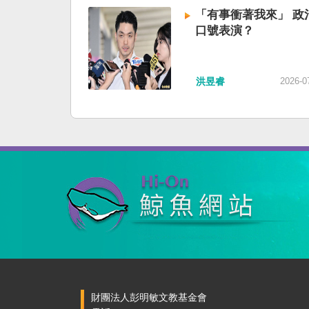
「有事衝著我來」 政
口號表演？
洪昱睿
2026-0
財團法人彭明敏文教基金會