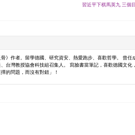
習近平下棋馬英九 三個目
骨》作者。留學德國、研究資安、熱愛跑步、喜歡哲學。 曾任
、台灣教授協會科技組召集人。 寫臉書當筆記，喜歡德國文化
選擇的問題，而沒有對錯」！