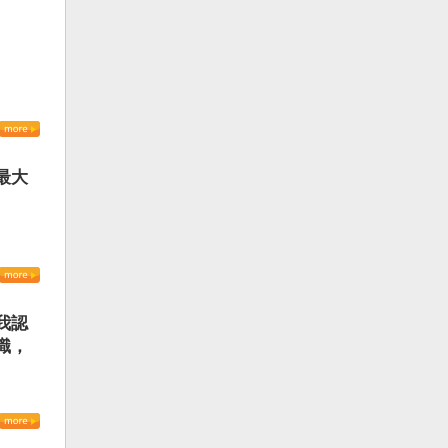
最大
我認
識，