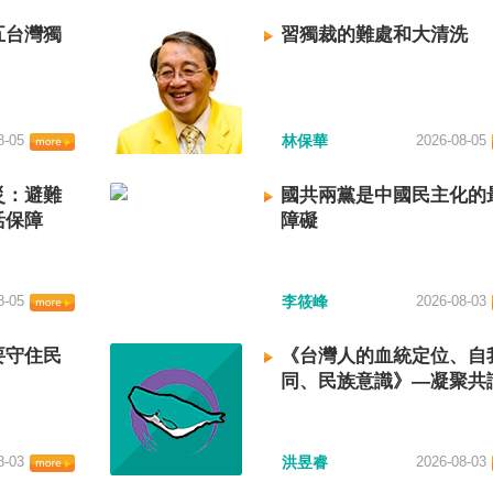
五台灣獨
習獨裁的難處和大清洗
8-05
林保華
2026-08-05
災：避難
國共兩黨是中國民主化的
活保障
障礙
8-05
李筱峰
2026-08-03
要守住民
《台灣人的血統定位、自
同、民族意識》—凝聚共
建立台灣國族認同
8-03
洪昱睿
2026-08-03