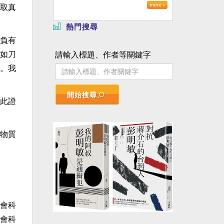
取真
熱門搜尋
負有
如刀
請輸入標題、作者等關鍵字
。我
開始搜尋
此證
物質
會科
會科