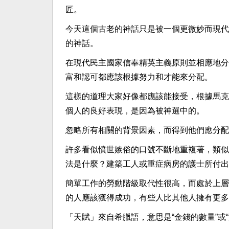
匠。
今天這個古老的神話只是被一個更微妙而現代
的神話。
在現代民主國家信奉精英主義原則並相應地分
富和認可都應該根據努力和才能來分配。
這樣的道理大家好像都應該能接受，根據馬克
個人的良好表現，是因為被神選中的。
忽略所有相關的背景因素，而得到他們應分配
許多看似憤世嫉俗的口號不斷地重複著，類似
法是什麼？建築工人或重症病房的護士所付出
簡單工作的勞動階級取代性很高，而處於上層
的人應該獲得成功，有些人比其他人擁有更多
「天賦」來自希臘語，意思是“金錢的數量”或“