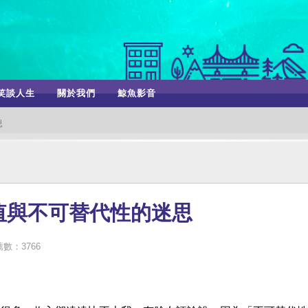
笑談人生
關於我們
鯨魚影音
思
值與不可替代性的迷思
數：3766