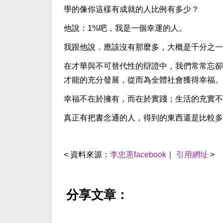
學的像你這樣有成就的人比例有多少？
他說：1%吧，我是一個幸運的人。
我跟他說．應該沒有那麼多，大概是千分之一
在才華與不可替代性的辯證中，我們常常忘卻
才能的充分發展，從而為全體社會獲得幸福。
幸福不在於擁有，而在於實踐；生活的充實不
真正有把書念通的人，得到的東西還是比較多
< 資料來源：
李忠憲facebook
｜
引用網址
>
分享文章：