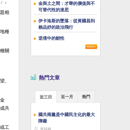
」。
金與土之間：才華的價值與不
可替代性的迷思
題相
伊卡洛斯的墜落：從黃國昌到
賴品妤的政治飛行
地種
逆境中的韌性
種關
熱門文章
望。
近一月
熱門
近三日
金
成共
國共兩黨是中國民主化的最大
障礙
或工
李筱峰