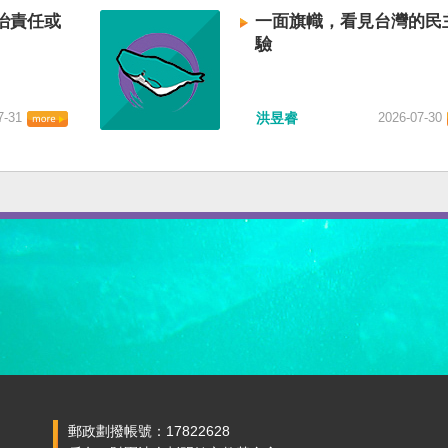
治責任或
一面旗幟，看見台灣的民
驗
7-31
洪昱睿
2026-07-30
郵政劃撥帳號：17822628