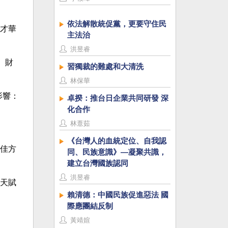
依法解散統促黨，更要守住民
才華
主法治
洪昱睿
、財
習獨裁的難處和大清洗
林保華
影響：
卓揆：推台日企業共同研發 深
化合作
林薏茹
《台灣人的血統定位、自我認
佳方
同、民族意識》—凝聚共識，
建立台灣國族認同
洪昱睿
天賦
賴清德：中國民族促進惡法 國
際應團結反制
黃靖媗