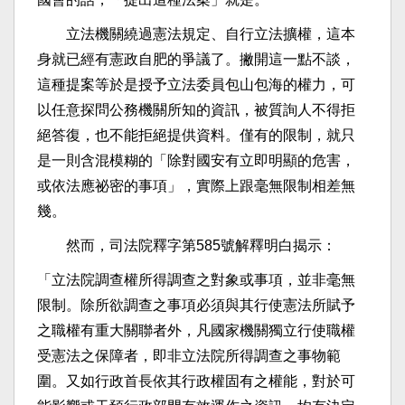
立法機關繞過憲法規定、自行立法擴權，這本
身就已經有憲政自肥的爭議了。撇開這一點不談，
這種提案等於是授予立法委員包山包海的權力，可
以任意探問公務機關所知的資訊，被質詢人不得拒
絕答復，也不能拒絕提供資料。僅有的限制，就只
是一則含混模糊的「除對國安有立即明顯的危害，
或依法應祕密的事項」，實際上跟毫無限制相差無
幾。
然而，司法院釋字第585號解釋明白揭示：
「立法院調查權所得調查之對象或事項，並非毫無
限制。除所欲調查之事項必須與其行使憲法所賦予
之職權有重大關聯者外，凡國家機關獨立行使職權
受憲法之保障者，即非立法院所得調查之事物範
圍。又如行政首長依其行政權固有之權能，對於可