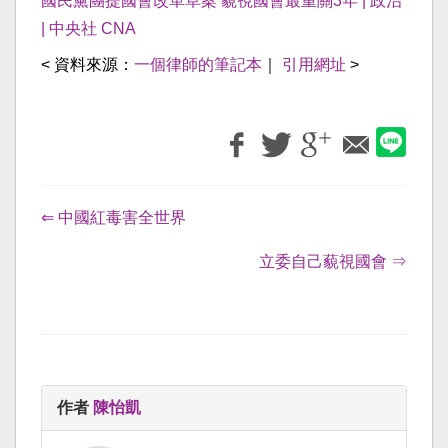
國民黨團提國會改革草案 藐視國會最重關3年 | 政治
| 中央社 CNA
< 資料來源：
一個律師的筆記本
｜
引用網址
>
⇐ 中國紅毒害全世界
立委自己藐視國會 ⇒
作者
陳怡凱