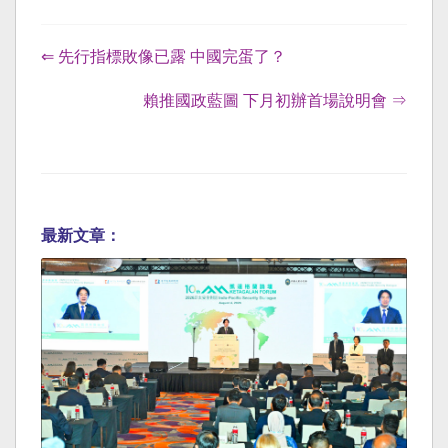
⇐ 先行指標敗像已露 中國完蛋了？
賴推國政藍圖 下月初辦首場說明會 ⇒
最新文章：