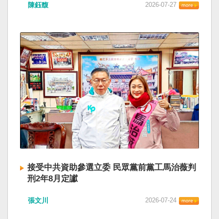
陳鈺馥
2026-07-27
接受中共資助參選立委 民眾黨前黨工馬治薇判
刑2年8月定讞
張文川
2026-07-24