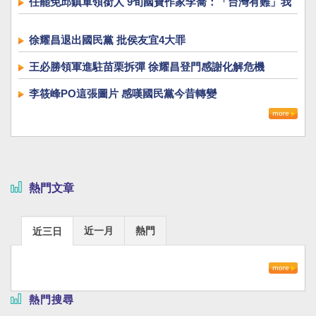
任罷免邱鎮軍領銜人 9旬國寶作家李喬：「台灣有難」我
選擇站出來
徐耀昌退出國民黨 批侯友宜4大罪
王必勝領軍進駐苗栗拆彈 徐耀昌登門感謝化解危機
李筱峰PO這張圖片 感嘆國民黨今昔轉變
熱門文章
近一月
熱門
近三日
熱門搜尋