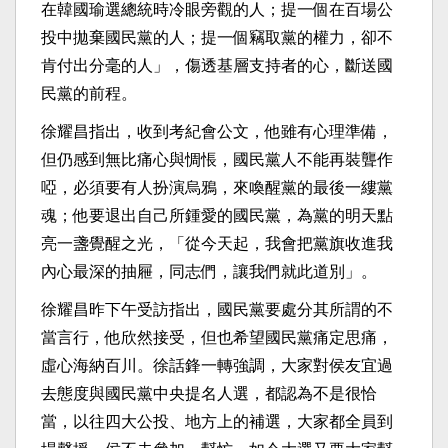
在韓國瑜選總統時冷眼旁觀的人；提一個在百場公
投中拋棄國民黨的人；提一個竊取黨的權力，卻不
肯付出分毫的人」，傷透基層支持者的心，斷送國
民黨的前程。
徐耀昌指出，收到考紀會公文，他雖有心理準備，
但仍感到無比痛心與惆悵，國民黨人不能再裝聾作
啞，必須要有人扮演烏鴉，來喚醒黨的最後一縷黨
魂；他要退出自己所鍾愛的國民黨，為黨的明天點
亮一盞覺醒之光，「從今天起，我會把黨旗收進我
內心最深的抽屜，同志們，讓我們就此道別」。
徐耀昌昨下午受訪指出，國民黨要處分其所謂的不
當言行，他欣然接受，但也希望國民黨痛定思痛，
虛心海納百川。徐話鋒一轉強調，大家對侯友宜過
去態度與國民黨中央提名人選，都認為不是很恰
當，以往四大公投、地方上的補選，大家都全員到