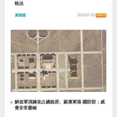
執法
黃靖媗
2026-07-29
解放軍演練攻占總統府、蘇澳軍港 國防部：威
脅非常嚴峻