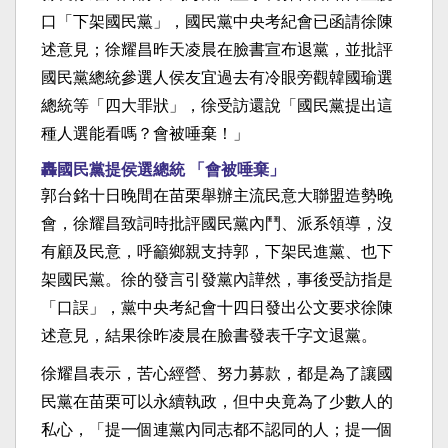
口「下架國民黨」，國民黨中央考紀會已函請徐陳
述意見；徐耀昌昨天凌晨在臉書宣布退黨，並批評
國民黨總統參選人侯友宜過去有冷眼旁觀韓國瑜選
總統等「四大罪狀」，徐受訪還說「國民黨提出這
種人選能看嗎？會被唾棄！」
轟國民黨提侯選總統 「會被唾棄」
郭台銘十日晚間在苗栗舉辦主流民意大聯盟造勢晚
會，徐耀昌致詞時批評國民黨內鬥、派系領導，沒
有顧及民意，呼籲鄉親支持郭，下架民進黨、也下
架國民黨。徐的發言引發黨內譁然，事後受訪指是
「口誤」，黨中央考紀會十四日發出公文要求徐陳
述意見，結果徐昨凌晨在臉書發表千字文退黨。
徐耀昌表示，苦心經營、努力募款，都是為了讓國
民黨在苗栗可以永續執政，但中央竟為了少數人的
私心，「提一個連黨內同志都不認同的人；提一個