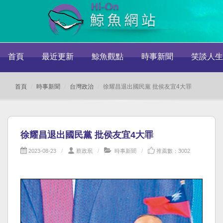
首頁
最近更新
鯨魚觀點
時事新聞
笑談人生
首頁
時事新聞
台灣政治
徐耀昌退出國民黨 批侯友宜4大罪
徐耀昌退出國民黨 批侯友宜4大罪
2023-08-23
蔡政珉
時事新聞
推薦數：3002