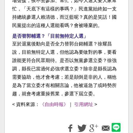
場聲援，侯不去參加、幫忙，如今大選又要大家幫
忙，「天底下有這樣的事嗎？」民進黨始終如一支
持總統參選人賴清德，而泛藍呢？真的是笑話！國
民黨提出的這種人選能看嗎？會被唾棄的。
是否替郭輔選？「目前無特定人選」
至於退黨後動向是否全力替郭台銘輔選？徐耀昌
說，目前無特定人選，但他認為要做對的事，要看
誰能更符合民眾期待。是否以無黨參選立委？徐強
調，縣長已當過何必強求選立委？除非是縣長認為
需要協助，他才會考慮；若是顛倒是非的人，稱他
是為了當立委才有相關言論，他被逼急了或時勢所
趨，就會考慮重操舊業，參選下屆立委。
< 資料來源：
《自由時報》
｜
引用網址
>