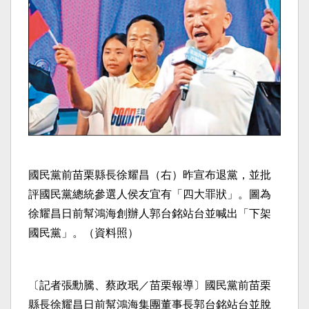
國民黨前苗栗縣長徐耀昌（右）昨宣布退黨，並批
評國民黨總統參選人侯友宜有「四大罪狀」。圖為
徐耀昌日前幫鴻海創辦人郭台銘站台並喊出「下架
國民黨」。（資料照）
〔記者張勳騰、蔡政珉／苗栗報導〕國民黨前苗栗
縣長徐耀昌日前幫鴻海集團董事長郭台銘站台並脫