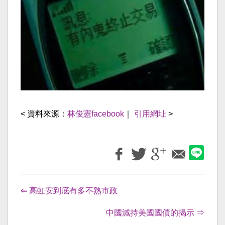
< 資料來源：
林俊憲facebook
｜
引用網址
>
⇐ 高虹安到底有多不熟市政
中國減持美國國債的揭示 ⇒