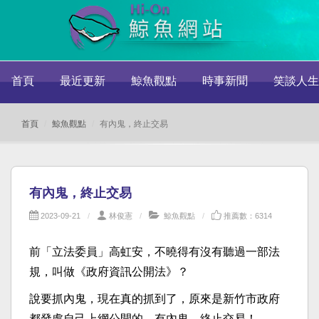
首頁
最近更新
鯨魚觀點
時事新聞
笑談人生
首頁
鯨魚觀點
有內鬼，終止交易
有內鬼，終止交易
2023-09-21
林俊憲
鯨魚觀點
推薦數：6314
前「立法委員」高虹安，不曉得有沒有聽過一部法
規，叫做《政府資訊公開法》？
說要抓內鬼，現在真的抓到了，原來是新竹市政府
都發處自己上網公開的。有內鬼，終止交易！