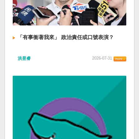
「有事衝著我來」 政治責任或口號表演？
洪昱睿
2026-07-31