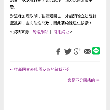
態。
對這種無理取鬧，強硬駁回去，才能消除立法院群
魔亂舞，走向理性問政，因此要給陳建仁按讚！
< 資料來源：
鯨魚網站
｜
引用網址
>
⇐ 從新國會表現 看泛藍的敵我不分
蠢是不分國籍的 ⇒