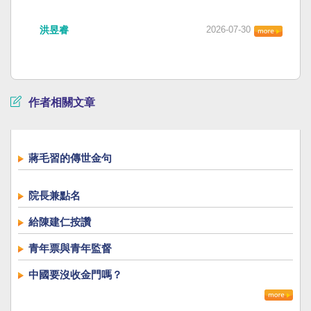
洪昱睿
2026-07-30
作者相關文章
蔣毛習的傳世金句
院長兼點名
給陳建仁按讚
青年票與青年監督
中國要沒收金門嗎？