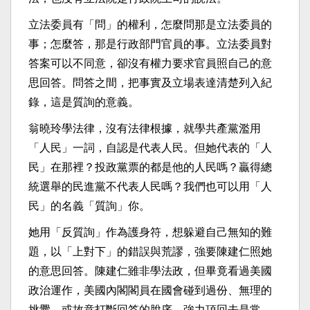
立法委員有「問」的權利，怎麼問那是立法委員的
事；怎麼答，那是行政部門官員的事。立法委員對
答案可以不同意，卻沒有權力要求官員照自己的意
思回答。問答之間，把事實及立場表達清楚列入紀
錄，這是質詢的意義。
翁曉玲學法律，沒有法律根據，就學共產黨濫用
「人民」一詞，自認是代表人民。但她代表的「人
民」在那裡？投政黨票的都是他的人民嗎？贏得總
統選舉的民進黨不代表人民嗎？我們也可以用「人
民」的名義「質詢」你。
她用「反質詢」作為護身符，想躲避自己無知的難
題，以「上對下」的錯誤與荒謬，強要陳建仁照她
的意思回答。陳建仁雖非學法政，但畢竟看過美國
政治運作，美國內閣閣員在國會碰到過份、無理的
挑釁，或故意打斷回答的脫序，強力頂回去是常