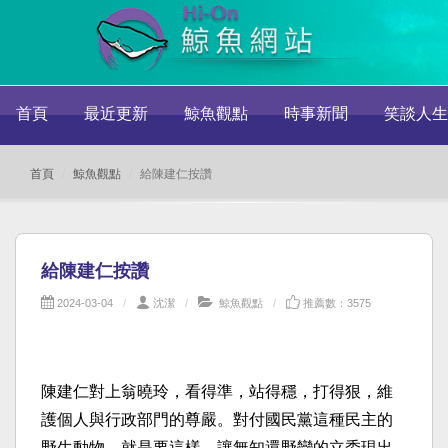
首頁
最近更新
鯨魚觀點
時事新聞
笑談人生
首頁
鯨魚觀點
給陳建仁按讚
給陳建仁按讚
2024-03-04
沈潔
鯨魚觀點
推薦數：3575
陳建仁對上翁曉玲，看得準，站得穩，打得狠，維
護個人與行政部門的尊嚴。對付國民黨這種民主的
野生動物，就是要這樣，讓無知還野蠻的立委現出