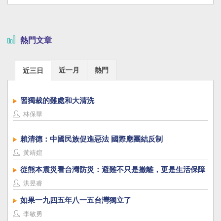
熱門文章
近一月
熱門
近三日
習獨裁的難處和大清洗
林保華
賴清德：中國民族促進惡法 國際應團結反制
黃靖媗
從熊本震災看台灣防災：避難不只是撤離，更是生活保障
洪昱睿
如果一九四五年八一五台灣獨立了
李敏勇